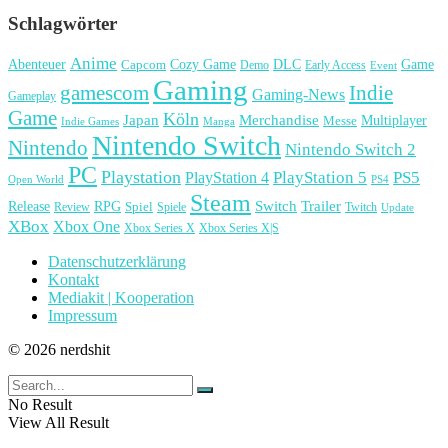
Schlagwörter
Anime
Cozy Game
Game
Abenteuer
DLC
Capcom
Demo
Early Access
Event
Gaming
gamescom
Indie
Gaming-News
Gameplay
Game
Köln
Japan
Merchandise
Multiplayer
Messe
Indie Games
Manga
Nintendo Switch
Nintendo
Nintendo Switch 2
PC
Playstation
PlayStation 4
PlayStation 5
PS5
Open World
PS4
Steam
Release
RPG
Switch
Trailer
Spiel
Spiele
Twitch
Review
Update
XBox
Xbox One
Xbox Series X
Xbox Series X|S
Datenschutzerklärung
Kontakt
Mediakit | Kooperation
Impressum
© 2026 nerdshit
No Result
View All Result