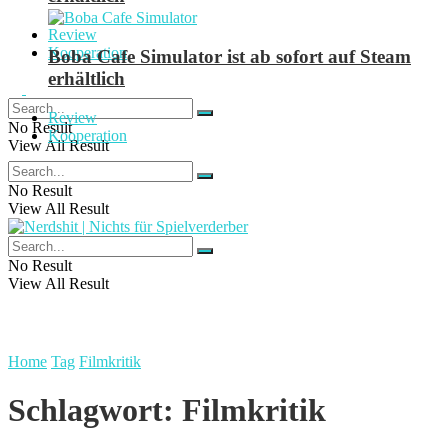
Review
Kooperation
Boba Cafe Simulator ist ab sofort auf Steam
erhältlich
Review
No Result
Kooperation
View All Result
No Result
View All Result
No Result
View All Result
Home
Tag
Filmkritik
Schlagwort:
Filmkritik