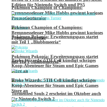
Edition für Nintendo Switch und PS5
Pokémon Champion of Champions:
Brennnesselesser Mike Hobbs gewinnt kurioses
Promotionturnier
Pokémon Champion of Champions:
Brennnesselesser Mike Hobbs gewinnt kurioses
Pokémon Pokopia: Erweiterungspass startet
Promotionturnier
mit Teil 1 „Blubbmeeria“
Pokémon Pokopia: Erweiterungspass startet
Broke Wizards: 5TH Cell kündigt schräges
mit Teil 1 „Blubbmeeria“
Koop-Abenteuer für Steam und Epic Games
Store an
Broke Wizards: 5TH Cell kündigt schräges
Koop-Abenteuer für Steam und Epic Games
Store an
Tormented Souls 2 erscheint im Oktober auch
für Nintendo Switch 2