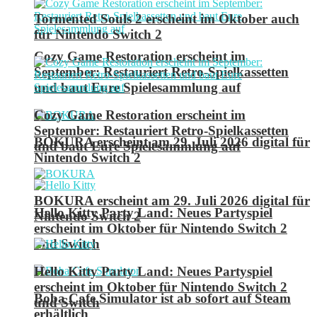
Tormented Souls 2 erscheint im Oktober auch
für Nintendo Switch 2
Cozy Game Restoration erscheint im
September: Restauriert Retro-Spielkassetten
und baut Eure Spielesammlung auf
Cozy Game Restoration erscheint im
September: Restauriert Retro-Spielkassetten
BOKURA erscheint am 29. Juli 2026 digital für
und baut Eure Spielesammlung auf
Nintendo Switch 2
BOKURA erscheint am 29. Juli 2026 digital für
Hello Kitty Party Land: Neues Partyspiel
Nintendo Switch 2
erscheint im Oktober für Nintendo Switch 2
und Switch
Hello Kitty Party Land: Neues Partyspiel
erscheint im Oktober für Nintendo Switch 2
Boba Cafe Simulator ist ab sofort auf Steam
und Switch
erhältlich