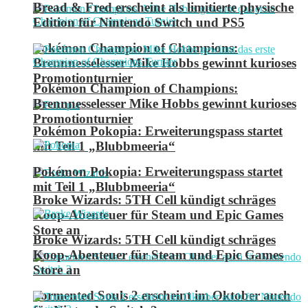
Bread & Fred erscheint als limitierte physische
Edition für Nintendo Switch und PS5
Pokémon Champion of Champions:
Brennnesselesser Mike Hobbs gewinnt kurioses
Promotionturnier
Pokémon Champion of Champions:
Brennnesselesser Mike Hobbs gewinnt kurioses
Promotionturnier
Pokémon Pokopia: Erweiterungspass startet
mit Teil 1 „Blubbmeeria“
Pokémon Pokopia: Erweiterungspass startet
mit Teil 1 „Blubbmeeria“
Broke Wizards: 5TH Cell kündigt schräges
Koop-Abenteuer für Steam und Epic Games
Store an
Broke Wizards: 5TH Cell kündigt schräges
Koop-Abenteuer für Steam und Epic Games
Store an
Tormented Souls 2 erscheint im Oktober auch