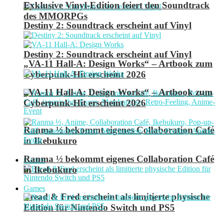
Exklusive Vinyl-Edition feiert den Soundtrack
des MMORPGs
Destiny 2: Soundtrack erscheint auf Vinyl
Destiny 2: Soundtrack erscheint auf Vinyl
„VA-11 Hall-A: Design Works“ – Artbook zum
Cyberpunk-Hit erscheint 2026
„VA-11 Hall-A: Design Works“ – Artbook zum
Cyberpunk-Hit erscheint 2026
Ranma ½ bekommt eigenes Collaboration Café
in Ikebukuro
Ranma ½ bekommt eigenes Collaboration Café
Games
in Ikebukuro
Games
Bread & Fred erscheint als limitierte physische
Edition für Nintendo Switch und PS5