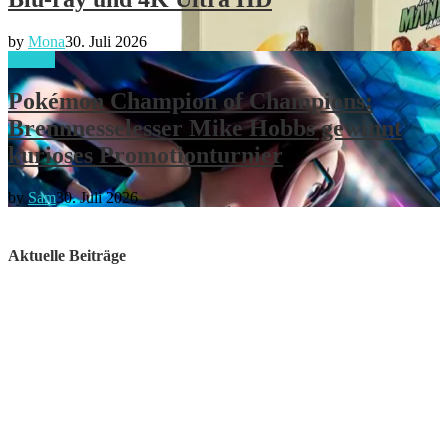
by
Mona
30. Juli 2026
gaming
Pokémon Champion of Champions:
Brennnesselesser Mike Hobbs gewinnt
kurioses Promotionturnier
by
Sam
30. Juli 2026
Aktuelle Beiträge