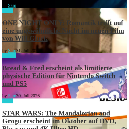
by
Sam
5. August 2026
Filme
ONE NIGHT ONLY: Romantik trifft auf
eine ungewöhnliche Nacht im neuen Film
von Will Gluck
by
Sam
31. Juli 2026
gaming
Bread & Fred erscheint als limitierte
physische Edition für Nintendo Switch
und PS5
by
Sam
30. Juli 2026
Filme
STAR WARS: The Mandalorian and
Grogu erscheint im Oktober auf DVD,
Blu-ray und 4K Ultra HD