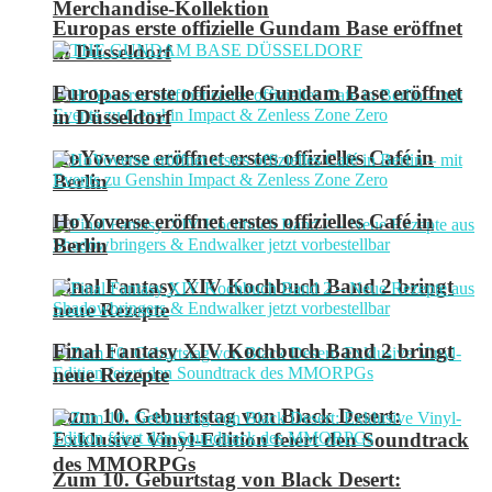
Merchandise-Kollektion
Europas erste offizielle Gundam Base eröffnet
in Düsseldorf
Europas erste offizielle Gundam Base eröffnet
in Düsseldorf
HoYoverse eröffnet erstes offizielles Café in
Berlin
HoYoverse eröffnet erstes offizielles Café in
Berlin
Final Fantasy XIV Kochbuch Band 2 bringt
neue Rezepte
Final Fantasy XIV Kochbuch Band 2 bringt
neue Rezepte
Zum 10. Geburtstag von Black Desert:
Exklusive Vinyl-Edition feiert den Soundtrack
des MMORPGs
Zum 10. Geburtstag von Black Desert: