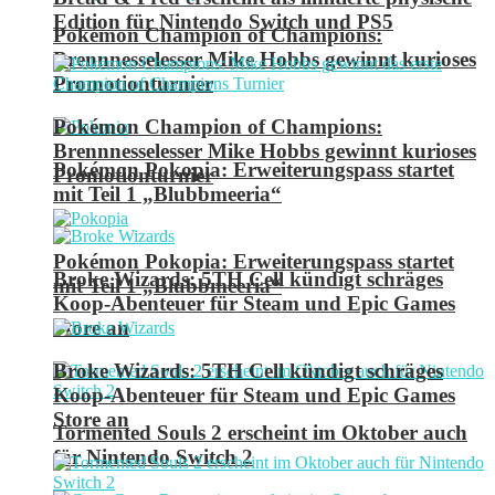
Edition für Nintendo Switch und PS5
Pokémon Champion of Champions:
Brennnesselesser Mike Hobbs gewinnt kurioses
Promotionturnier
Pokémon Champion of Champions:
Brennnesselesser Mike Hobbs gewinnt kurioses
Pokémon Pokopia: Erweiterungspass startet
Promotionturnier
mit Teil 1 „Blubbmeeria“
Pokémon Pokopia: Erweiterungspass startet
Broke Wizards: 5TH Cell kündigt schräges
mit Teil 1 „Blubbmeeria“
Koop-Abenteuer für Steam und Epic Games
Store an
Broke Wizards: 5TH Cell kündigt schräges
Koop-Abenteuer für Steam und Epic Games
Store an
Tormented Souls 2 erscheint im Oktober auch
für Nintendo Switch 2