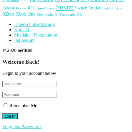
Open World
PS4
Steam
Release
RPG
Switch
Trailer
Spiel
Spiele
Twitch
Review
Update
XBox
Xbox One
Xbox Series X
Xbox Series X|S
Datenschutzerklärung
Kontakt
Mediakit | Kooperation
Impressum
© 2026 nerdshit
Welcome Back!
Login to your account below
Remember Me
Forgotten Password?