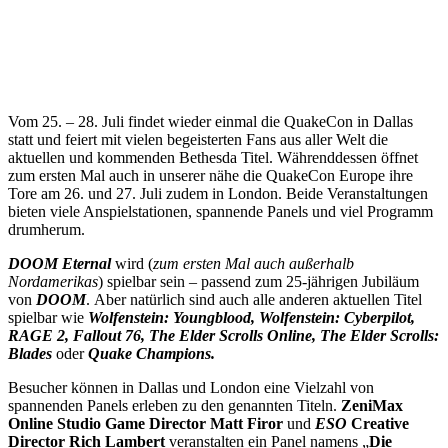
Vom 25. – 28. Juli findet wieder einmal die QuakeCon in Dallas
statt und feiert mit vielen begeisterten Fans aus aller Welt die
aktuellen und kommenden Bethesda Titel. Währenddessen öffnet
zum ersten Mal auch in unserer nähe die QuakeCon Europe ihre
Tore am 26. und 27. Juli zudem in London. Beide Veranstaltungen
bieten viele Anspielstationen, spannende Panels und viel Programm
drumherum.
DOOM Eternal
wird (
zum ersten Mal auch außerhalb
Nordamerikas
) spielbar sein – passend zum 25-jährigen Jubiläum
von
DOOM
. Aber natürlich sind auch alle anderen aktuellen Titel
spielbar wie
Wolfenstein: Youngblood, Wolfenstein: Cyberpilot,
RAGE 2, Fallout 76, The Elder Scrolls Online, The Elder Scrolls:
Blades
oder
Quake Champions.
Besucher können in Dallas und London eine Vielzahl von
spannenden Panels erleben zu den genannten Titeln.
ZeniMax
Online Studio Game Director Matt Firor
und
ESO
Creative
Director Rich Lambert
veranstalten ein Panel namens „
Die