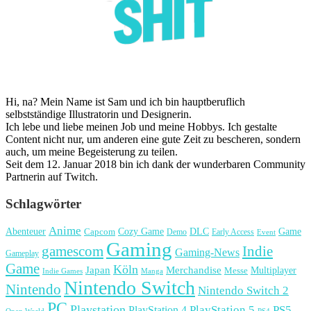
Hi, na? Mein Name ist Sam und ich bin hauptberuflich
selbstständige Illustratorin und Designerin.
Ich lebe und liebe meinen Job und meine Hobbys. Ich gestalte
Content nicht nur, um anderen eine gute Zeit zu bescheren, sondern
auch, um meine Begeisterung zu teilen.
Seit dem 12. Januar 2018 bin ich dank der wunderbaren Community
Partnerin auf Twitch.
Schlagwörter
Anime
Cozy Game
Game
Abenteuer
DLC
Capcom
Demo
Early Access
Event
Gaming
gamescom
Indie
Gaming-News
Gameplay
Game
Köln
Japan
Merchandise
Multiplayer
Messe
Indie Games
Manga
Nintendo Switch
Nintendo
Nintendo Switch 2
PC
Playstation
PlayStation 4
PlayStation 5
PS5