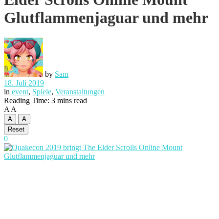
Glutflammenjaguar und mehr
by
Sam
18. Juli 2019
in
event
,
Spiele
,
Veranstaltungen
Reading Time: 3 mins read
A
A
A
A
Reset
0