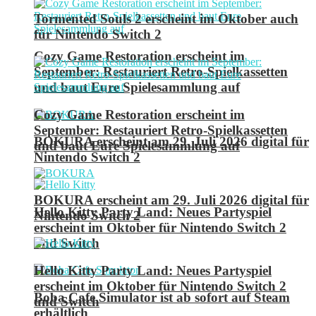
Tormented Souls 2 erscheint im Oktober auch
für Nintendo Switch 2
Cozy Game Restoration erscheint im
September: Restauriert Retro-Spielkassetten
und baut Eure Spielesammlung auf
Cozy Game Restoration erscheint im
September: Restauriert Retro-Spielkassetten
BOKURA erscheint am 29. Juli 2026 digital für
und baut Eure Spielesammlung auf
Nintendo Switch 2
BOKURA erscheint am 29. Juli 2026 digital für
Hello Kitty Party Land: Neues Partyspiel
Nintendo Switch 2
erscheint im Oktober für Nintendo Switch 2
und Switch
Hello Kitty Party Land: Neues Partyspiel
erscheint im Oktober für Nintendo Switch 2
Boba Cafe Simulator ist ab sofort auf Steam
und Switch
erhältlich