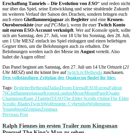
Erschaffung Tamriels – Die Evolution von
ESO
“ und reden nicht
nur über das Spiel, seine Entwicklung und seine strahlende Zukunft
im weiteren Verlauf der Saison des Drachen, sondern bringen euch
auch einen
Glutflammenjaguar
als
Begleiter
und eine
Kronen-
Ouroboroskiste
(
nur auf PC/Mac
), wenn ihr euer
Twitch Konto
mit eurem ESO-Account verknüpft
. Wer auf Konsole spielt, sollte
sich am Samstag, den 27. Juli, von 18 Uhr bis Sonntag, den 28. Juli,
um 1 Uhr MESZ einfach ins Spiel einloggen und einen beliebigen
Gegner töten, um die Belohnungen auch zu erhalten. Die
Belohnungen werden nach der Messe im
August
verteilt. Also
haltet die Augen offen!
Das Panel beginnt am Samstag, den 27. Juli um 14 Uhr Ortszeit (
21
Uhr MESZ
) und ihr könnt live auf
twitch.tv/Bethesda
zuschauen.
Den vollständigen Zeitplan der Quakecon findet ihr hier.
Tags:
Begleiter
Bethesda
Dallas
Doom Eternal
ESO
Europa
Fallout
76
Glutflammenjaguar
Kronen
London
Messe
Mount
Panel
Quake
Champions
Rage 2
Tamriel
TESO
The Elder Scrolls Online
The Elder
Scrolls: Blades
Twitch
Wolfenstein: Cyberpilot
Wolfenstein:
Youngblood
Zeitplan
Zenimax
Previous Post
Ralph Fiennes im ersten Trailer zum Kingsman
Prequel The King’s Man zu sehen