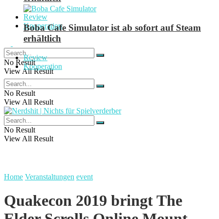
Review
Kooperation
Boba Cafe Simulator ist ab sofort auf Steam
erhältlich
Review
No Result
Kooperation
View All Result
No Result
View All Result
No Result
View All Result
Home
Veranstaltungen
event
Quakecon 2019 bringt The
Elder Scrolls Online Mount