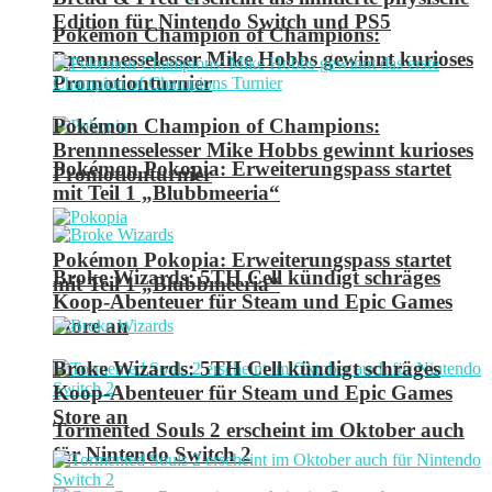
Edition für Nintendo Switch und PS5
Pokémon Champion of Champions:
Brennnesselesser Mike Hobbs gewinnt kurioses
Promotionturnier
Pokémon Champion of Champions:
Brennnesselesser Mike Hobbs gewinnt kurioses
Pokémon Pokopia: Erweiterungspass startet
Promotionturnier
mit Teil 1 „Blubbmeeria“
Pokémon Pokopia: Erweiterungspass startet
Broke Wizards: 5TH Cell kündigt schräges
mit Teil 1 „Blubbmeeria“
Koop-Abenteuer für Steam und Epic Games
Store an
Broke Wizards: 5TH Cell kündigt schräges
Koop-Abenteuer für Steam und Epic Games
Store an
Tormented Souls 2 erscheint im Oktober auch
für Nintendo Switch 2