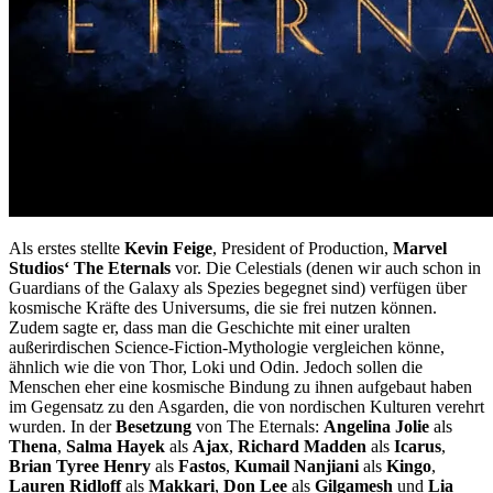
Als erstes stellte
Kevin Feige
, President of Production,
Marvel
Studios‘ The Eternals
vor. Die Celestials (denen wir auch schon in
Guardians of the Galaxy als Spezies begegnet sind) verfügen über
kosmische Kräfte des Universums, die sie frei nutzen können.
Zudem sagte er, dass man die Geschichte mit einer uralten
außerirdischen Science-Fiction-Mythologie vergleichen könne,
ähnlich wie die von Thor, Loki und Odin. Jedoch sollen die
Menschen eher eine kosmische Bindung zu ihnen aufgebaut haben
im Gegensatz zu den Asgarden, die von nordischen Kulturen verehrt
wurden. In der
Besetzung
von The Eternals:
Angelina Jolie
als
Thena
,
Salma Hayek
als
Ajax
,
Richard Madden
als
Icarus
,
Brian Tyree Henry
als
Fastos
,
Kumail Nanjiani
als
Kingo
,
Lauren Ridloff
als
Makkari
,
Don Lee
als
Gilgamesh
und
Lia