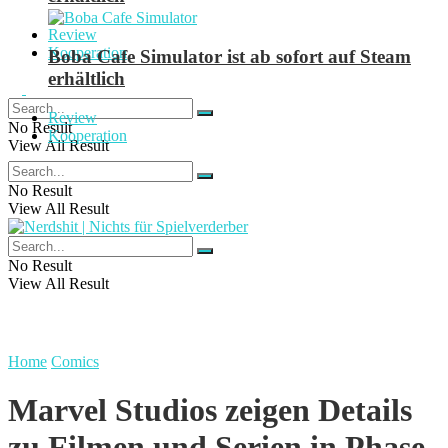
Review
Kooperation
Boba Cafe Simulator ist ab sofort auf Steam
erhältlich
Review
No Result
Kooperation
View All Result
No Result
View All Result
No Result
View All Result
Home
Comics
Marvel Studios zeigen Details
zu Filmen und Serien in Phase