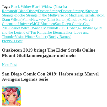
Tags:
Black Widow
Black Widow (Natasha
Romanoff)
Blade
Disney
Doctor Strange
Doctor Strange (Stephen
Strange)
Doctor Strange in the Multiverse of Madness
Eternals
Falcon
(Sam Wilson)
Filme
Hawkeye (Clint Barton)
Kino
Loki
Marvel
Cinematic Universe
MCU
Mutanten
San Diego Comic-Con
2019
Scarlet Witch (Wanda Maximoff)
SDCC
Shang-Chi
Shang-Chi
and the Legend of Ten Rings
The Eternals
Thor: Love and
Thunder
Vision
Winter Soldier (Bucky Barnes)
Previous Post
Quakecon 2019 bringt The Elder Scrolls Online
Mount Glutflammenjaguar und mehr
Next Post
San Diego Comic Con 2019: Hasbro zeigt Marvel
Avengers Legends Serie