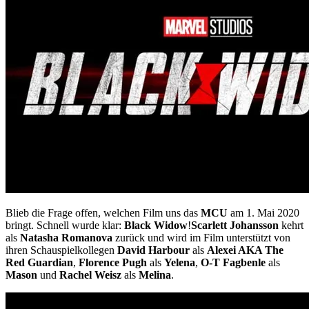
Blieb die Frage offen, welchen Film uns das
MCU
am 1. Mai 2020
bringt. Schnell wurde klar:
Black Widow
!
Scarlett Johansson
kehrt
als
Natasha Romanova
zurück und wird im Film unterstützt von
ihren Schauspielkollegen
David Harbour
als
Alexei AKA The
Red Guardian
,
Florence Pugh
als
Yelena
,
O-T Fagbenle
als
Mason
und
Rachel Weisz
als
Melina
.