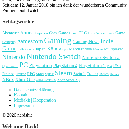
Seit dem 12. Januar 2018 bin ich dank der wunderbaren Community
Partnerin auf Twitch.
Schlagwörter
Anime
Cozy Game
Game
Abenteuer
DLC
Capcom
Demo
Early Access
Event
Gaming
gamescom
Indie
Gaming-News
Gameplay
Game
Köln
Japan
Merchandise
Multiplayer
Messe
Indie Games
Manga
Nintendo Switch
Nintendo
Nintendo Switch 2
PC
Playstation
PlayStation 4
PlayStation 5
PS5
Open World
PS4
Steam
Release
RPG
Switch
Trailer
Spiel
Spiele
Twitch
Review
Update
XBox
Xbox One
Xbox Series X
Xbox Series X|S
Datenschutzerklärung
Kontakt
Mediakit | Kooperation
Impressum
© 2026 nerdshit
Welcome Back!