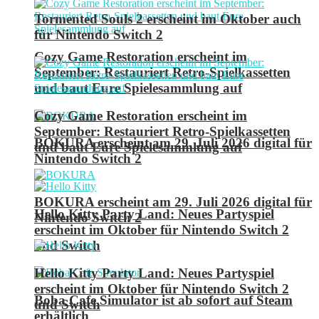
Tormented Souls 2 erscheint im Oktober auch
für Nintendo Switch 2
Cozy Game Restoration erscheint im
September: Restauriert Retro-Spielkassetten
und baut Eure Spielesammlung auf
Cozy Game Restoration erscheint im
September: Restauriert Retro-Spielkassetten
BOKURA erscheint am 29. Juli 2026 digital für
und baut Eure Spielesammlung auf
Nintendo Switch 2
BOKURA erscheint am 29. Juli 2026 digital für
Hello Kitty Party Land: Neues Partyspiel
Nintendo Switch 2
erscheint im Oktober für Nintendo Switch 2
und Switch
Hello Kitty Party Land: Neues Partyspiel
erscheint im Oktober für Nintendo Switch 2
Boba Cafe Simulator ist ab sofort auf Steam
und Switch
erhältlich