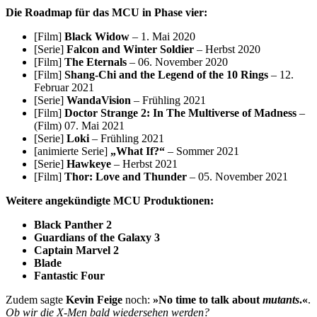
Die Roadmap für das MCU in Phase vier:
[Film]
Black Widow
– 1. Mai 2020
[Serie]
Falcon and Winter Soldier
– Herbst 2020
[Film]
The Eternals
– 06. November 2020
[Film]
Shang-Chi and the Legend of the 10 Rings
– 12.
Februar 2021
[Serie]
WandaVision
– Frühling 2021
[Film]
Doctor Strange 2: In The Multiverse of Madness
–
(Film) 07. Mai 2021
[Serie]
Loki
– Frühling 2021
[animierte Serie]
„What If?“
– Sommer 2021
[Serie]
Hawkeye
– Herbst 2021
[Film]
Thor: Love and Thunder
– 05. November 2021
Weitere angekündigte MCU Produktionen:
Black Panther 2
Guardians of the Galaxy 3
Captain Marvel 2
Blade
Fantastic Four
Zudem sagte
Kevin Feige
noch:
»
No time to talk about
mutants
.
«
.
Ob wir die X-Men bald wiedersehen werden?