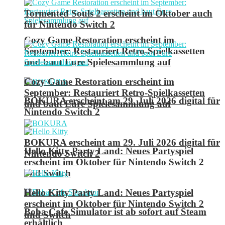
Tormented Souls 2 erscheint im Oktober auch
für Nintendo Switch 2
Cozy Game Restoration erscheint im
September: Restauriert Retro-Spielkassetten
und baut Eure Spielesammlung auf
Cozy Game Restoration erscheint im
September: Restauriert Retro-Spielkassetten
BOKURA erscheint am 29. Juli 2026 digital für
und baut Eure Spielesammlung auf
Nintendo Switch 2
BOKURA erscheint am 29. Juli 2026 digital für
Hello Kitty Party Land: Neues Partyspiel
Nintendo Switch 2
erscheint im Oktober für Nintendo Switch 2
und Switch
Hello Kitty Party Land: Neues Partyspiel
erscheint im Oktober für Nintendo Switch 2
Boba Cafe Simulator ist ab sofort auf Steam
und Switch
erhältlich