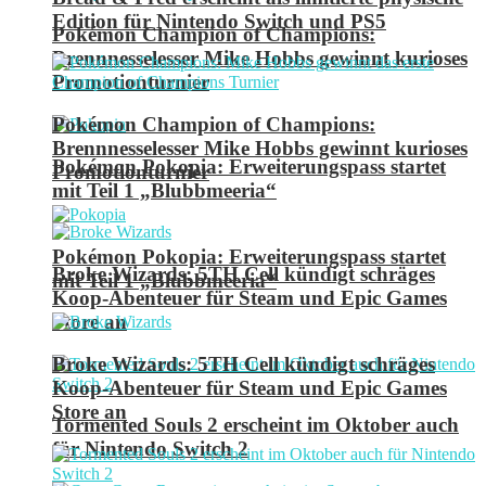
Edition für Nintendo Switch und PS5
Pokémon Champion of Champions:
Brennnesselesser Mike Hobbs gewinnt kurioses
Promotionturnier
Pokémon Champion of Champions:
Brennnesselesser Mike Hobbs gewinnt kurioses
Pokémon Pokopia: Erweiterungspass startet
Promotionturnier
mit Teil 1 „Blubbmeeria“
Pokémon Pokopia: Erweiterungspass startet
Broke Wizards: 5TH Cell kündigt schräges
mit Teil 1 „Blubbmeeria“
Koop-Abenteuer für Steam und Epic Games
Store an
Broke Wizards: 5TH Cell kündigt schräges
Koop-Abenteuer für Steam und Epic Games
Store an
Tormented Souls 2 erscheint im Oktober auch
für Nintendo Switch 2