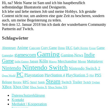
Hi, na? Mein Name ist Sam und ich bin hauptberuflich
selbstständige Illustratorin und Designerin.
Ich lebe und liebe meinen Job und meine Hobbys. Ich gestalte
Content nicht nur, um anderen eine gute Zeit zu bescheren, sondern
auch, um meine Begeisterung zu teilen.
Seit dem 12. Januar 2018 bin ich dank der wunderbaren Community
Partnerin auf Twitch.
Schlagwörter
Anime
Cozy Game
Game
Abenteuer
DLC
Capcom
Demo
Early Access
Event
Gaming
gamescom
Indie
Gaming-News
Gameplay
Game
Köln
Japan
Merchandise
Multiplayer
Messe
Indie Games
Manga
Nintendo Switch
Nintendo
Nintendo Switch 2
PC
Playstation
PlayStation 4
PlayStation 5
PS5
Open World
PS4
Steam
Release
RPG
Switch
Trailer
Spiel
Spiele
Twitch
Review
Update
XBox
Xbox One
Xbox Series X
Xbox Series X|S
Datenschutzerklärung
Kontakt
Mediakit | Kooperation