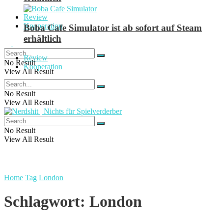
Review
Kooperation
Boba Cafe Simulator ist ab sofort auf Steam
erhältlich
Review
No Result
Kooperation
View All Result
No Result
View All Result
No Result
View All Result
Home
Tag
London
Schlagwort:
London