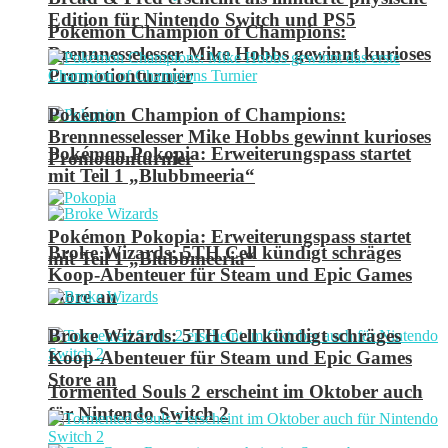
Edition für Nintendo Switch und PS5
Pokémon Champion of Champions:
Brennnesselesser Mike Hobbs gewinnt kurioses
Promotionturnier
Pokémon Champion of Champions:
Brennnesselesser Mike Hobbs gewinnt kurioses
Pokémon Pokopia: Erweiterungspass startet
Promotionturnier
mit Teil 1 „Blubbmeeria“
Pokémon Pokopia: Erweiterungspass startet
Broke Wizards: 5TH Cell kündigt schräges
mit Teil 1 „Blubbmeeria“
Koop-Abenteuer für Steam und Epic Games
Store an
Broke Wizards: 5TH Cell kündigt schräges
Koop-Abenteuer für Steam und Epic Games
Store an
Tormented Souls 2 erscheint im Oktober auch
für Nintendo Switch 2