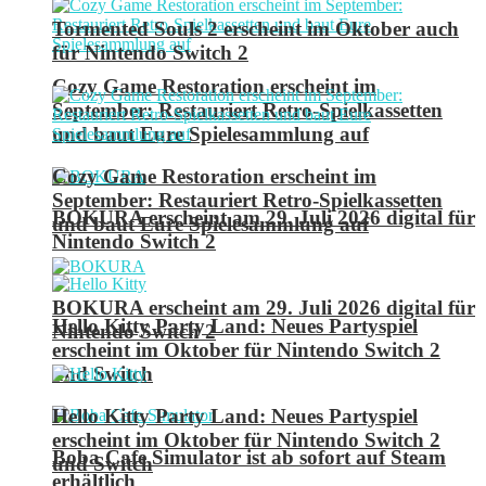
Tormented Souls 2 erscheint im Oktober auch
für Nintendo Switch 2
Cozy Game Restoration erscheint im
September: Restauriert Retro-Spielkassetten
und baut Eure Spielesammlung auf
Cozy Game Restoration erscheint im
September: Restauriert Retro-Spielkassetten
BOKURA erscheint am 29. Juli 2026 digital für
und baut Eure Spielesammlung auf
Nintendo Switch 2
BOKURA erscheint am 29. Juli 2026 digital für
Hello Kitty Party Land: Neues Partyspiel
Nintendo Switch 2
erscheint im Oktober für Nintendo Switch 2
und Switch
Hello Kitty Party Land: Neues Partyspiel
erscheint im Oktober für Nintendo Switch 2
Boba Cafe Simulator ist ab sofort auf Steam
und Switch
erhältlich