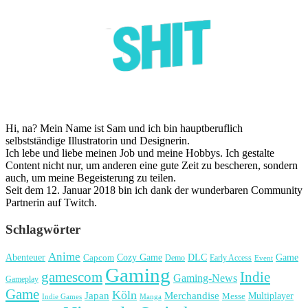
Hi, na? Mein Name ist Sam und ich bin hauptberuflich
selbstständige Illustratorin und Designerin.
Ich lebe und liebe meinen Job und meine Hobbys. Ich gestalte
Content nicht nur, um anderen eine gute Zeit zu bescheren, sondern
auch, um meine Begeisterung zu teilen.
Seit dem 12. Januar 2018 bin ich dank der wunderbaren Community
Partnerin auf Twitch.
Schlagwörter
Anime
Cozy Game
Game
Abenteuer
DLC
Capcom
Demo
Early Access
Event
Gaming
gamescom
Indie
Gaming-News
Gameplay
Game
Köln
Japan
Merchandise
Multiplayer
Messe
Indie Games
Manga