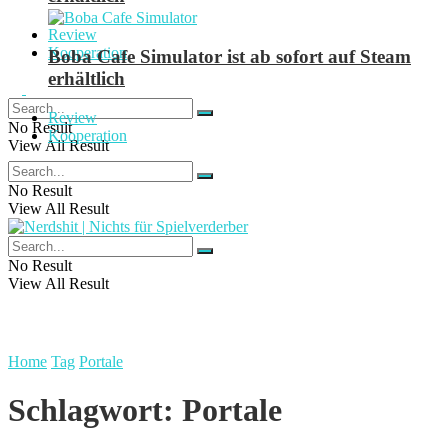
Review
Kooperation
Boba Cafe Simulator ist ab sofort auf Steam
erhältlich
Review
No Result
Kooperation
View All Result
No Result
View All Result
No Result
View All Result
Home
Tag
Portale
Schlagwort:
Portale