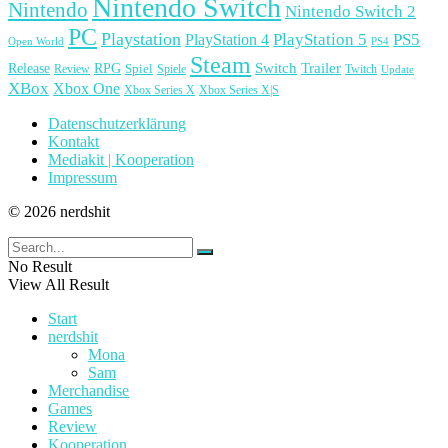
Nintendo Switch
Nintendo
Nintendo Switch 2
PC
Playstation
PlayStation 4
PlayStation 5
PS5
Open World
PS4
Steam
Release
RPG
Switch
Trailer
Spiel
Spiele
Twitch
Review
Update
XBox
Xbox One
Xbox Series X
Xbox Series X|S
Datenschutzerklärung
Kontakt
Mediakit | Kooperation
Impressum
© 2026 nerdshit
No Result
View All Result
Start
nerdshit
Mona
Sam
Merchandise
Games
Review
Kooperation