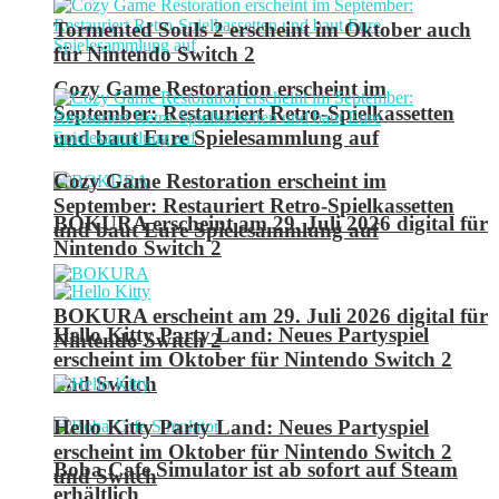
Tormented Souls 2 erscheint im Oktober auch
für Nintendo Switch 2
Cozy Game Restoration erscheint im
September: Restauriert Retro-Spielkassetten
und baut Eure Spielesammlung auf
Cozy Game Restoration erscheint im
September: Restauriert Retro-Spielkassetten
BOKURA erscheint am 29. Juli 2026 digital für
und baut Eure Spielesammlung auf
Nintendo Switch 2
BOKURA erscheint am 29. Juli 2026 digital für
Hello Kitty Party Land: Neues Partyspiel
Nintendo Switch 2
erscheint im Oktober für Nintendo Switch 2
und Switch
Hello Kitty Party Land: Neues Partyspiel
erscheint im Oktober für Nintendo Switch 2
Boba Cafe Simulator ist ab sofort auf Steam
und Switch
erhältlich