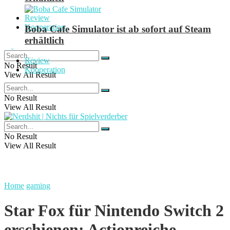
Review
Kooperation
Boba Cafe Simulator ist ab sofort auf Steam
erhältlich
Review
No Result
Kooperation
View All Result
No Result
View All Result
No Result
View All Result
Home
gaming
Star Fox für Nintendo Switch 2
erschienen: Actionreiche