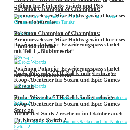
Edition für Nintendo Switch und PS5
Pokémon Champion of Champions:
Brennnesselesser Mike Hobbs gewinnt kurioses
Promotionturnier
Pokémon Champion of Champions:
Brennnesselesser Mike Hobbs gewinnt kurioses
Pokémon Pokopia: Erweiterungspass startet
Promotionturnier
mit Teil 1 „Blubbmeeria“
Pokémon Pokopia: Erweiterungspass startet
Broke Wizards: 5TH Cell kündigt schräges
mit Teil 1 „Blubbmeeria“
Koop-Abenteuer für Steam und Epic Games
Store an
Broke Wizards: 5TH Cell kündigt schräges
Koop-Abenteuer für Steam und Epic Games
Store an
Tormented Souls 2 erscheint im Oktober auch
für Nintendo Switch 2