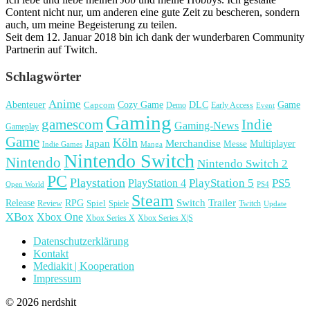
Content nicht nur, um anderen eine gute Zeit zu bescheren, sondern
auch, um meine Begeisterung zu teilen.
Seit dem 12. Januar 2018 bin ich dank der wunderbaren Community
Partnerin auf Twitch.
Schlagwörter
Anime
Cozy Game
Game
Abenteuer
DLC
Capcom
Demo
Early Access
Event
Gaming
gamescom
Indie
Gaming-News
Gameplay
Game
Köln
Japan
Merchandise
Multiplayer
Messe
Indie Games
Manga
Nintendo Switch
Nintendo
Nintendo Switch 2
PC
Playstation
PlayStation 4
PlayStation 5
PS5
Open World
PS4
Steam
Release
RPG
Switch
Trailer
Spiel
Spiele
Twitch
Review
Update
XBox
Xbox One
Xbox Series X
Xbox Series X|S
Datenschutzerklärung
Kontakt
Mediakit | Kooperation
Impressum
© 2026 nerdshit