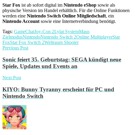
Star Fox
ist ab sofort digital im
Nintendo eShop
sowie als
physische Version im Handel erhältlich. Für die Online Funktionen
werden eine
Nintendo Switch Online Mitgliedschaft
, ein
Nintendo Account
sowie eine Internetverbindung benötigt.
Tags:
GameChat
Joy-Con 2
Lylat System
Maus
Zielmodus
Nintendo
Nintendo Switch 2
Online Multiplayer
Star
Fox
Star Fox Switch 2
Weltraum Shooter
Previous Post
Sonic feiert 35. Geburtstag: SEGA kündigt neue
Spiele, Updates und Events an
Next Post
KIYO: Bunny Tyranny erscheint für PC und
Nintendo Switch