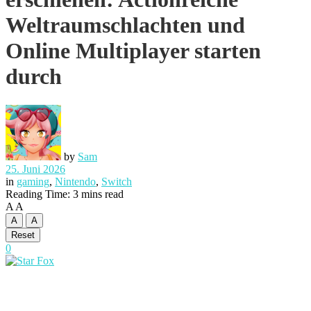
Weltraumschlachten und
Online Multiplayer starten
durch
by
Sam
25. Juni 2026
in
gaming
,
Nintendo
,
Switch
Reading Time: 3 mins read
A
A
A
A
Reset
0