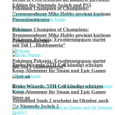
Edition für Nintendo Switch und PS5
Pokémon Champion of Champions:
Brennnesselesser Mike Hobbs gewinnt kurioses
Promotionturnier
Pokémon Champion of Champions:
Brennnesselesser Mike Hobbs gewinnt kurioses
Pokémon Pokopia: Erweiterungspass startet
Promotionturnier
mit Teil 1 „Blubbmeeria“
Pokémon Pokopia: Erweiterungspass startet
Broke Wizards: 5TH Cell kündigt schräges
mit Teil 1 „Blubbmeeria“
Koop-Abenteuer für Steam und Epic Games
Store an
Broke Wizards: 5TH Cell kündigt schräges
Koop-Abenteuer für Steam und Epic Games
Store an
Tormented Souls 2 erscheint im Oktober auch
für Nintendo Switch 2