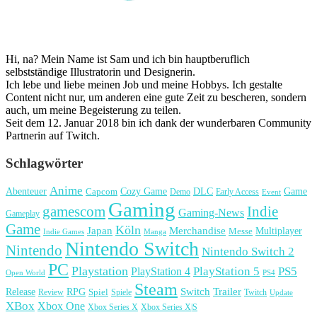
Hi, na? Mein Name ist Sam und ich bin hauptberuflich
selbstständige Illustratorin und Designerin.
Ich lebe und liebe meinen Job und meine Hobbys. Ich gestalte
Content nicht nur, um anderen eine gute Zeit zu bescheren, sondern
auch, um meine Begeisterung zu teilen.
Seit dem 12. Januar 2018 bin ich dank der wunderbaren Community
Partnerin auf Twitch.
Schlagwörter
Anime
Cozy Game
Game
Abenteuer
DLC
Capcom
Demo
Early Access
Event
Gaming
gamescom
Indie
Gaming-News
Gameplay
Game
Köln
Japan
Merchandise
Multiplayer
Messe
Indie Games
Manga
Nintendo Switch
Nintendo
Nintendo Switch 2
PC
Playstation
PlayStation 4
PlayStation 5
PS5
Open World
PS4
Steam
Release
RPG
Switch
Trailer
Spiel
Spiele
Twitch
Review
Update
XBox
Xbox One
Xbox Series X
Xbox Series X|S