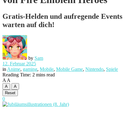
Gratis-Helden und aufregende Events
warten auf dich!
by
Sam
12. Februar 2025
in
Anime
,
gaming
,
Mobile
,
Mobile Game
,
Nintendo
,
Spiele
Reading Time: 2 mins read
A
A
A
A
Reset
0