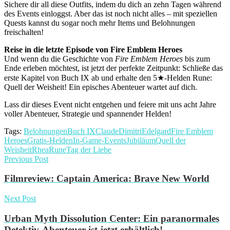
Sichere dir all diese Outfits, indem du dich an zehn Tagen während
des Events einloggst. Aber das ist noch nicht alles – mit speziellen
Quests kannst du sogar noch mehr Items und Belohnungen
freischalten!
Reise in die letzte Episode von Fire Emblem Heroes
Und wenn du die Geschichte von
Fire Emblem Heroes
bis zum
Ende erleben möchtest, ist jetzt der perfekte Zeitpunkt: Schließe das
erste Kapitel von Buch IX ab und erhalte den 5★-Helden Rune:
Quell der Weisheit! Ein episches Abenteuer wartet auf dich.
Lass dir dieses Event nicht entgehen und feiere mit uns acht Jahre
voller Abenteuer, Strategie und spannender Helden!
Tags:
Belohnungen
Buch IX
Claude
Dimitri
Edelgard
Fire Emblem
Heroes
Gratis-Helden
In-Game-Events
Jubiläum
Quell der
Weisheit
Rhea
Rune
Tag der Liebe
Previous Post
Filmreview: Captain America: Brave New World
Next Post
Urban Myth Dissolution Center: Ein paranormales
Detektiv-Abenteuer ist jetzt erhältlich!