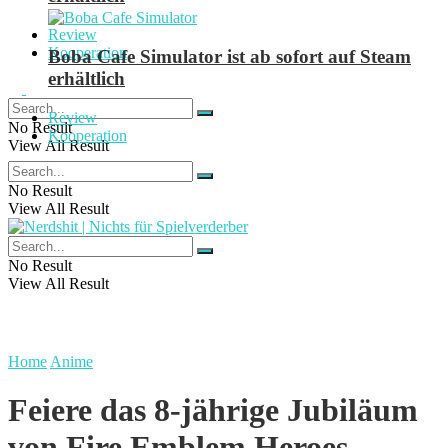
Review
Kooperation
Boba Cafe Simulator ist ab sofort auf Steam
erhältlich
Review
No Result
Kooperation
View All Result
No Result
View All Result
No Result
View All Result
Home
Anime
Feiere das 8-jährige Jubiläum
von Fire Emblem Heroes