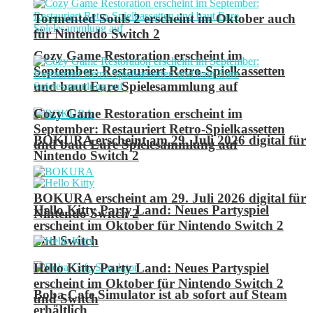
Tormented Souls 2 erscheint im Oktober auch
für Nintendo Switch 2
Cozy Game Restoration erscheint im
September: Restauriert Retro-Spielkassetten
und baut Eure Spielesammlung auf
Cozy Game Restoration erscheint im
September: Restauriert Retro-Spielkassetten
BOKURA erscheint am 29. Juli 2026 digital für
und baut Eure Spielesammlung auf
Nintendo Switch 2
BOKURA erscheint am 29. Juli 2026 digital für
Hello Kitty Party Land: Neues Partyspiel
Nintendo Switch 2
erscheint im Oktober für Nintendo Switch 2
und Switch
Hello Kitty Party Land: Neues Partyspiel
erscheint im Oktober für Nintendo Switch 2
Boba Cafe Simulator ist ab sofort auf Steam
und Switch
erhältlich