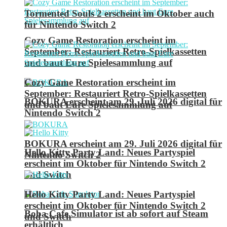
Tormented Souls 2 erscheint im Oktober auch
für Nintendo Switch 2
Cozy Game Restoration erscheint im
September: Restauriert Retro-Spielkassetten
und baut Eure Spielesammlung auf
Cozy Game Restoration erscheint im
September: Restauriert Retro-Spielkassetten
BOKURA erscheint am 29. Juli 2026 digital für
und baut Eure Spielesammlung auf
Nintendo Switch 2
BOKURA erscheint am 29. Juli 2026 digital für
Hello Kitty Party Land: Neues Partyspiel
Nintendo Switch 2
erscheint im Oktober für Nintendo Switch 2
und Switch
Hello Kitty Party Land: Neues Partyspiel
erscheint im Oktober für Nintendo Switch 2
Boba Cafe Simulator ist ab sofort auf Steam
und Switch
erhältlich