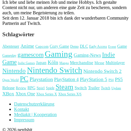
Ich lebe und liebe meinen Job und meine Hobbys. Ich gestalte
Content nicht nur, um anderen eine gute Zeit zu bescheren, sondern
auch, um meine Begeisterung zu teilen.
Seit dem 12. Januar 2018 bin ich dank der wunderbaren Community
Partnerin auf Twitch.
Schlagwörter
Anime
Cozy Game
Game
Abenteuer
DLC
Capcom
Demo
Early Access
Event
Gaming
gamescom
Indie
Gaming-News
Gameplay
Game
Köln
Japan
Merchandise
Multiplayer
Messe
Indie Games
Manga
Nintendo Switch
Nintendo
Nintendo Switch 2
PC
Playstation
PlayStation 4
PlayStation 5
PS5
Open World
PS4
Steam
Release
RPG
Switch
Trailer
Spiel
Spiele
Twitch
Review
Update
XBox
Xbox One
Xbox Series X
Xbox Series X|S
Datenschutzerklärung
Kontakt
Mediakit | Kooperation
Impressum
© 2026 nerdshit