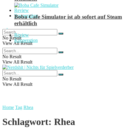
Review
Kooperation
Boba Cafe Simulator ist ab sofort auf Steam
erhältlich
Review
No Result
Kooperation
View All Result
No Result
View All Result
No Result
View All Result
Home
Tag
Rhea
Schlagwort:
Rhea