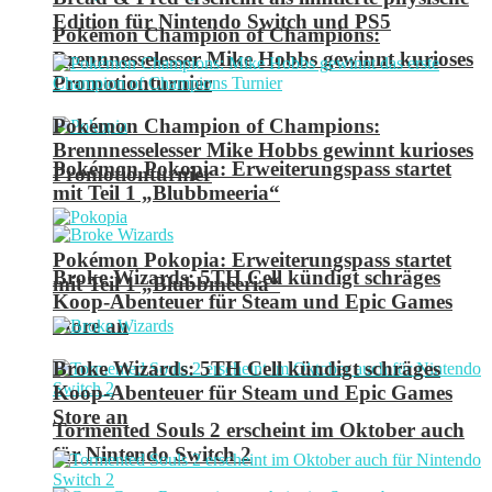
Edition für Nintendo Switch und PS5
Pokémon Champion of Champions:
Brennnesselesser Mike Hobbs gewinnt kurioses
Promotionturnier
Pokémon Champion of Champions:
Brennnesselesser Mike Hobbs gewinnt kurioses
Pokémon Pokopia: Erweiterungspass startet
Promotionturnier
mit Teil 1 „Blubbmeeria“
Pokémon Pokopia: Erweiterungspass startet
Broke Wizards: 5TH Cell kündigt schräges
mit Teil 1 „Blubbmeeria“
Koop-Abenteuer für Steam und Epic Games
Store an
Broke Wizards: 5TH Cell kündigt schräges
Koop-Abenteuer für Steam und Epic Games
Store an
Tormented Souls 2 erscheint im Oktober auch
für Nintendo Switch 2