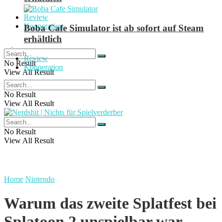
Review
Kooperation
Boba Cafe Simulator ist ab sofort auf Steam
erhältlich
Review
No Result
Kooperation
View All Result
No Result
View All Result
No Result
View All Result
Home
Nintendo
Warum das zweite Splatfest bei
Splatoon 2 unspielbar war