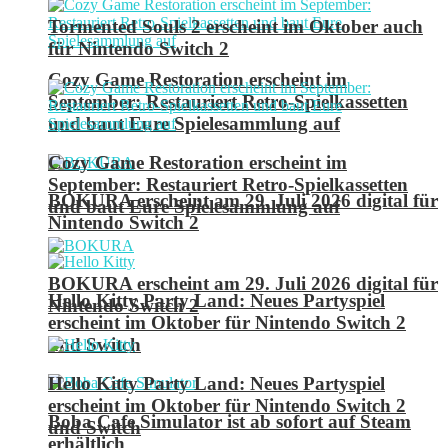
Tormented Souls 2 erscheint im Oktober auch
für Nintendo Switch 2
Cozy Game Restoration erscheint im
September: Restauriert Retro-Spielkassetten
und baut Eure Spielesammlung auf
Cozy Game Restoration erscheint im
September: Restauriert Retro-Spielkassetten
BOKURA erscheint am 29. Juli 2026 digital für
und baut Eure Spielesammlung auf
Nintendo Switch 2
BOKURA erscheint am 29. Juli 2026 digital für
Hello Kitty Party Land: Neues Partyspiel
Nintendo Switch 2
erscheint im Oktober für Nintendo Switch 2
und Switch
Hello Kitty Party Land: Neues Partyspiel
erscheint im Oktober für Nintendo Switch 2
Boba Cafe Simulator ist ab sofort auf Steam
und Switch
erhältlich