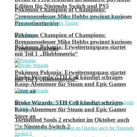
Edition für Nintendo Switch und PS5
Pokémon Champion of Champions:
Brennnesselesser Mike Hobbs gewinnt kurioses
Promotionturnier
Pokémon Champion of Champions:
Brennnesselesser Mike Hobbs gewinnt kurioses
Pokémon Pokopia: Erweiterungspass startet
Promotionturnier
mit Teil 1 „Blubbmeeria“
Pokémon Pokopia: Erweiterungspass startet
Broke Wizards: 5TH Cell kündigt schräges
mit Teil 1 „Blubbmeeria“
Koop-Abenteuer für Steam und Epic Games
Store an
Broke Wizards: 5TH Cell kündigt schräges
Koop-Abenteuer für Steam und Epic Games
Store an
Tormented Souls 2 erscheint im Oktober auch
für Nintendo Switch 2