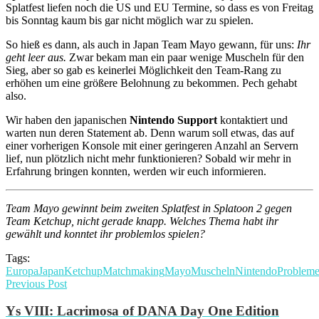
Splatfest liefen noch die US und EU Termine, so dass es von Freitag
bis Sonntag kaum bis gar nicht möglich war zu spielen.
So hieß es dann, als auch in Japan Team Mayo gewann, für uns:
Ihr
geht leer aus.
Zwar bekam man ein paar wenige Muscheln für den
Sieg, aber so gab es keinerlei Möglichkeit den Team-Rang zu
erhöhen um eine größere Belohnung zu bekommen. Pech gehabt
also.
Wir haben den japanischen
Nintendo Support
kontaktiert und
warten nun deren Statement ab. Denn warum soll etwas, das auf
einer vorherigen Konsole mit einer geringeren Anzahl an Servern
lief, nun plötzlich nicht mehr funktionieren? Sobald wir mehr in
Erfahrung bringen konnten, werden wir euch informieren.
Team Mayo gewinnt beim zweiten Splatfest in Splatoon 2 gegen
Team Ketchup, nicht gerade knapp. Welches Thema habt ihr
gewählt und konntet ihr problemlos spielen?
Tags:
Europa
Japan
Ketchup
Matchmaking
Mayo
Muscheln
Nintendo
Problem
Previous Post
Ys VIII: Lacrimosa of DANA Day One Edition