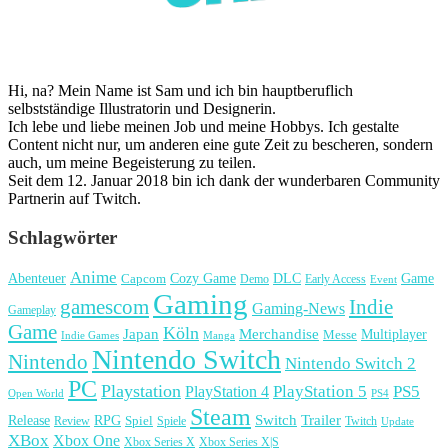
Hi, na? Mein Name ist Sam und ich bin hauptberuflich
selbstständige Illustratorin und Designerin.
Ich lebe und liebe meinen Job und meine Hobbys. Ich gestalte
Content nicht nur, um anderen eine gute Zeit zu bescheren, sondern
auch, um meine Begeisterung zu teilen.
Seit dem 12. Januar 2018 bin ich dank der wunderbaren Community
Partnerin auf Twitch.
Schlagwörter
Anime
Cozy Game
Game
Abenteuer
DLC
Capcom
Demo
Early Access
Event
Gaming
gamescom
Indie
Gaming-News
Gameplay
Game
Köln
Japan
Merchandise
Multiplayer
Messe
Indie Games
Manga
Nintendo Switch
Nintendo
Nintendo Switch 2
PC
Playstation
PlayStation 4
PlayStation 5
PS5
Open World
PS4
Steam
Release
RPG
Switch
Trailer
Spiel
Spiele
Twitch
Review
Update
XBox
Xbox One
Xbox Series X
Xbox Series X|S