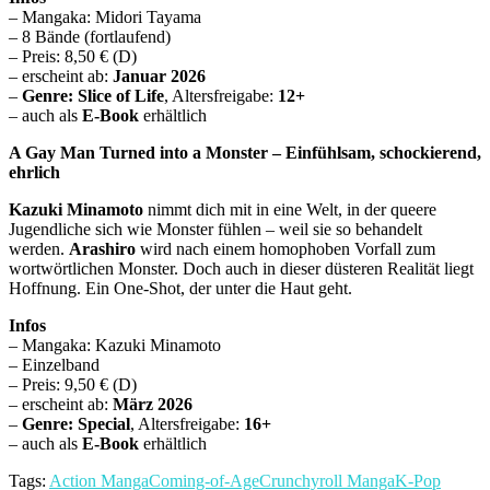
– Mangaka: Midori Tayama
– 8 Bände (fortlaufend)
– Preis: 8,50 € (D)
– erscheint ab:
Januar 2026
–
Genre: Slice of Life
, Altersfreigabe:
12+
– auch als
E-Book
erhältlich
A Gay Man Turned into a Monster – Einfühlsam, schockierend,
ehrlich
Kazuki Minamoto
nimmt dich mit in eine Welt, in der queere
Jugendliche sich wie Monster fühlen – weil sie so behandelt
werden.
Arashiro
wird nach einem homophoben Vorfall zum
wortwörtlichen Monster. Doch auch in dieser düsteren Realität liegt
Hoffnung. Ein One-Shot, der unter die Haut geht.
Infos
– Mangaka: Kazuki Minamoto
– Einzelband
– Preis: 9,50 € (D)
– erscheint ab:
März 2026
–
Genre: Special
, Altersfreigabe:
16+
– auch als
E-Book
erhältlich
Tags:
Action Manga
Coming-of-Age
Crunchyroll Manga
K-Pop