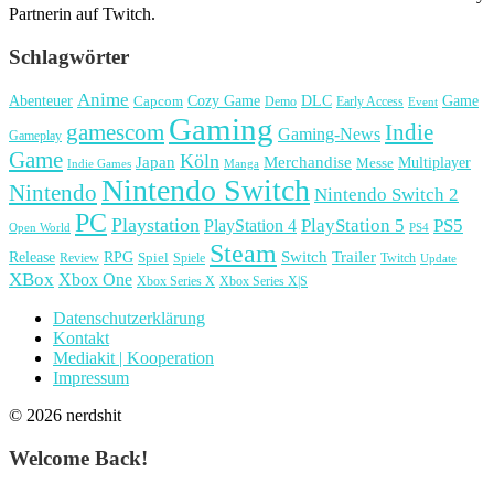
Partnerin auf Twitch.
Schlagwörter
Anime
Cozy Game
Game
Abenteuer
DLC
Capcom
Demo
Early Access
Event
Gaming
gamescom
Indie
Gaming-News
Gameplay
Game
Köln
Japan
Merchandise
Multiplayer
Messe
Indie Games
Manga
Nintendo Switch
Nintendo
Nintendo Switch 2
PC
Playstation
PlayStation 4
PlayStation 5
PS5
Open World
PS4
Steam
Release
RPG
Switch
Trailer
Spiel
Spiele
Twitch
Review
Update
XBox
Xbox One
Xbox Series X
Xbox Series X|S
Datenschutzerklärung
Kontakt
Mediakit | Kooperation
Impressum
© 2026 nerdshit
Welcome Back!