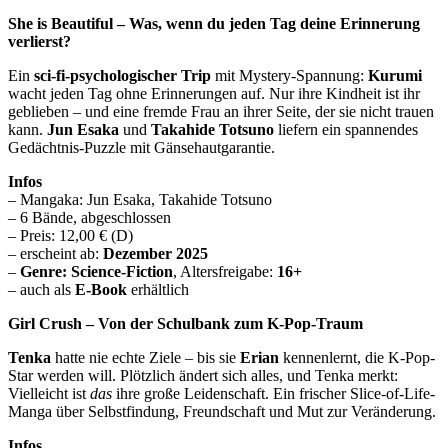
She is Beautiful – Was, wenn du jeden Tag deine Erinnerung
verlierst?
Ein
sci-fi-psychologischer Trip
mit Mystery-Spannung:
Kurumi
wacht jeden Tag ohne Erinnerungen auf. Nur ihre Kindheit ist ihr
geblieben – und eine fremde Frau an ihrer Seite, der sie nicht trauen
kann.
Jun Esaka
und
Takahide Totsuno
liefern ein spannendes
Gedächtnis-Puzzle mit Gänsehautgarantie.
Infos
– Mangaka: Jun Esaka, Takahide Totsuno
– 6 Bände, abgeschlossen
– Preis: 12,00 € (D)
– erscheint ab:
Dezember 2025
–
Genre: Science-Fiction
, Altersfreigabe:
16+
– auch als
E-Book
erhältlich
Girl Crush – Von der Schulbank zum K-Pop-Traum
Tenka
hatte nie echte Ziele – bis sie
Erian
kennenlernt, die K-Pop-
Star werden will. Plötzlich ändert sich alles, und Tenka merkt:
Vielleicht ist
das
ihre große Leidenschaft. Ein frischer Slice-of-Life-
Manga über Selbstfindung, Freundschaft und Mut zur Veränderung.
Infos