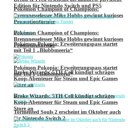
Edition für Nintendo Switch und PS5
Pokémon Champion of Champions:
Brennnesselesser Mike Hobbs gewinnt kurioses
Promotionturnier
Pokémon Champion of Champions:
Brennnesselesser Mike Hobbs gewinnt kurioses
Pokémon Pokopia: Erweiterungspass startet
Promotionturnier
mit Teil 1 „Blubbmeeria“
Pokémon Pokopia: Erweiterungspass startet
Broke Wizards: 5TH Cell kündigt schräges
mit Teil 1 „Blubbmeeria“
Koop-Abenteuer für Steam und Epic Games
Store an
Broke Wizards: 5TH Cell kündigt schräges
Koop-Abenteuer für Steam und Epic Games
Store an
Tormented Souls 2 erscheint im Oktober auch
für Nintendo Switch 2