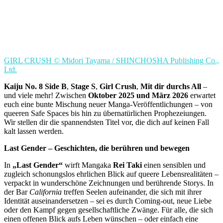
GIRL CRUSH © Midori Tayama / SHINCHOSHA Publishing Co.,
Ltd.
Kaiju No. 8 Side B
,
Stage S
,
Girl Crush
,
Mit dir durchs All
–
und viele mehr! Zwischen
Oktober 2025 und März 2026
erwartet
euch eine bunte Mischung neuer Manga-Veröffentlichungen – von
queeren Safe Spaces bis hin zu übernatürlichen Prophezeiungen.
Wir stellen dir die spannendsten Titel vor, die dich auf keinen Fall
kalt lassen werden.
Last Gender – Geschichten, die berühren und bewegen
In
„Last Gender“
wirft Mangaka
Rei Taki
einen sensiblen und
zugleich schonungslos ehrlichen Blick auf queere Lebensrealitäten –
verpackt in wunderschöne Zeichnungen und berührende Storys. In
der Bar
California
treffen Seelen aufeinander, die sich mit ihrer
Identität auseinandersetzen – sei es durch Coming-out, neue Liebe
oder den Kampf gegen gesellschaftliche Zwänge. Für alle, die sich
einen offenen Blick aufs Leben wünschen – oder einfach eine