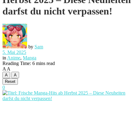
darfst du nicht verpassen!
by
Sam
5. Mai 2025
in
Anime
,
Manga
Reading Time: 6 mins read
A
A
A
A
Reset
0