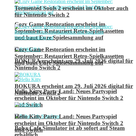
Tormented Souls 2 erscheint im Oktober auch
für Nintendo Switch 2
Cozy Game Restoration erscheint im
September: Restauriert Retro-Spielkassetten
und baut Eure Spielesammlung auf
Cozy Game Restoration erscheint im
September: Restauriert Retro-Spielkassetten
BOKURA erscheint am 29. Juli 2026 digital für
und baut Eure Spielesammlung auf
Nintendo Switch 2
BOKURA erscheint am 29. Juli 2026 digital für
Hello Kitty Party Land: Neues Partyspiel
Nintendo Switch 2
erscheint im Oktober für Nintendo Switch 2
und Switch
Hello Kitty Party Land: Neues Partyspiel
erscheint im Oktober für Nintendo Switch 2
Boba Cafe Simulator ist ab sofort auf Steam
und Switch
erhältlich