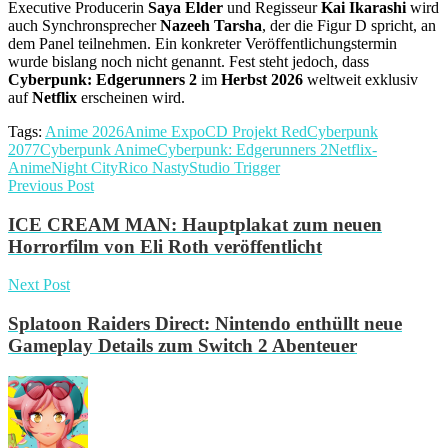
Executive Producerin
Saya Elder
und Regisseur
Kai Ikarashi
wird
auch Synchronsprecher
Nazeeh Tarsha
, der die Figur D spricht, an
dem Panel teilnehmen. Ein konkreter Veröffentlichungstermin
wurde bislang noch nicht genannt. Fest steht jedoch, dass
Cyberpunk: Edgerunners 2
im
Herbst 2026
weltweit exklusiv
auf
Netflix
erscheinen wird.
Tags:
Anime 2026
Anime Expo
CD Projekt Red
Cyberpunk
2077
Cyberpunk Anime
Cyberpunk: Edgerunners 2
Netflix-
Anime
Night City
Rico Nasty
Studio Trigger
Previous Post
ICE CREAM MAN: Hauptplakat zum neuen
Horrorfilm von Eli Roth veröffentlicht
Next Post
Splatoon Raiders Direct: Nintendo enthüllt neue
Gameplay Details zum Switch 2 Abenteuer