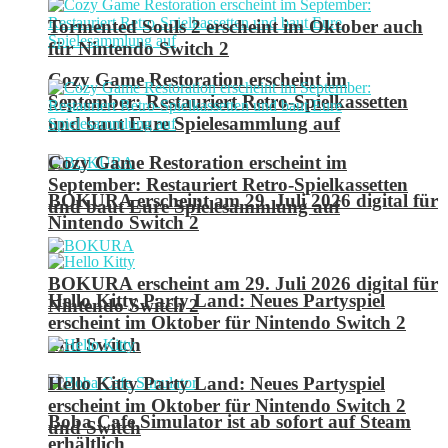
Tormented Souls 2 erscheint im Oktober auch
für Nintendo Switch 2
Cozy Game Restoration erscheint im
September: Restauriert Retro-Spielkassetten
und baut Eure Spielesammlung auf
Cozy Game Restoration erscheint im
September: Restauriert Retro-Spielkassetten
BOKURA erscheint am 29. Juli 2026 digital für
und baut Eure Spielesammlung auf
Nintendo Switch 2
BOKURA erscheint am 29. Juli 2026 digital für
Hello Kitty Party Land: Neues Partyspiel
Nintendo Switch 2
erscheint im Oktober für Nintendo Switch 2
und Switch
Hello Kitty Party Land: Neues Partyspiel
erscheint im Oktober für Nintendo Switch 2
Boba Cafe Simulator ist ab sofort auf Steam
und Switch
erhältlich