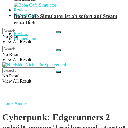
Review
Kooperation
Boba Cafe Simulator ist ab sofort auf Steam
erhältlich
Review
No Result
Kooperation
View All Result
No Result
View All Result
No Result
View All Result
Home
Anime
Cyberpunk: Edgerunners 2
erhält neuen Trailer und startet