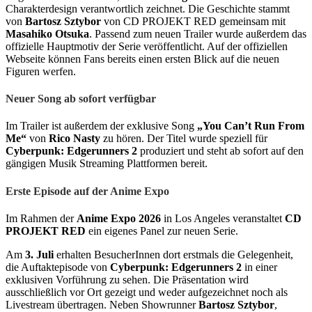
Charakterdesign verantwortlich zeichnet. Die Geschichte stammt
von
Bartosz Sztybor
von CD PROJEKT RED gemeinsam mit
Masahiko Otsuka
. Passend zum neuen Trailer wurde außerdem das
offizielle Hauptmotiv der Serie veröffentlicht. Auf der offiziellen
Webseite können Fans bereits einen ersten Blick auf die neuen
Figuren werfen.
Neuer Song ab sofort verfügbar
Im Trailer ist außerdem der exklusive Song
„You Can’t Run From
Me“
von
Rico Nasty
zu hören. Der Titel wurde speziell für
Cyberpunk: Edgerunners 2
produziert und steht ab sofort auf den
gängigen Musik Streaming Plattformen bereit.
Erste Episode auf der Anime Expo
Im Rahmen der
Anime Expo 2026
in Los Angeles veranstaltet
CD
PROJEKT RED
ein eigenes Panel zur neuen Serie.
Am
3. Juli
erhalten BesucherInnen dort erstmals die Gelegenheit,
die Auftaktepisode von
Cyberpunk: Edgerunners 2
in einer
exklusiven Vorführung zu sehen. Die Präsentation wird
ausschließlich vor Ort gezeigt und weder aufgezeichnet noch als
Livestream übertragen. Neben Showrunner
Bartosz Sztybor
,