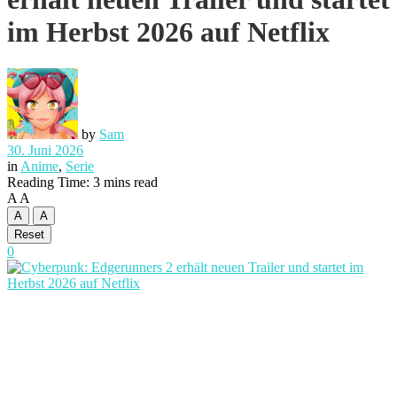
im Herbst 2026 auf Netflix
by
Sam
30. Juni 2026
in
Anime
,
Serie
Reading Time: 3 mins read
A
A
A
A
Reset
0