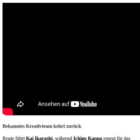
Bekanntes Kreativteam kehrt zurück
Regie führt
Kai Ikarashi
, während
Ichigo Kanno
erneut für das