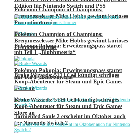
Edition für Nintendo Switch und PS5
Pokémon Champion of Champions:
Brennnesselesser Mike Hobbs gewinnt kurioses
Promotionturnier
Pokémon Champion of Champions:
Brennnesselesser Mike Hobbs gewinnt kurioses
Pokémon Pokopia: Erweiterungspass startet
Promotionturnier
mit Teil 1 „Blubbmeeria“
Pokémon Pokopia: Erweiterungspass startet
Broke Wizards: 5TH Cell kündigt schräges
mit Teil 1 „Blubbmeeria“
Koop-Abenteuer für Steam und Epic Games
Store an
Broke Wizards: 5TH Cell kündigt schräges
Koop-Abenteuer für Steam und Epic Games
Store an
Tormented Souls 2 erscheint im Oktober auch
für Nintendo Switch 2