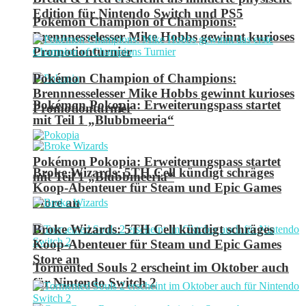
Edition für Nintendo Switch und PS5
Pokémon Champion of Champions:
Brennnesselesser Mike Hobbs gewinnt kurioses
Promotionturnier
Pokémon Champion of Champions:
Brennnesselesser Mike Hobbs gewinnt kurioses
Pokémon Pokopia: Erweiterungspass startet
Promotionturnier
mit Teil 1 „Blubbmeeria“
Pokémon Pokopia: Erweiterungspass startet
Broke Wizards: 5TH Cell kündigt schräges
mit Teil 1 „Blubbmeeria“
Koop-Abenteuer für Steam und Epic Games
Store an
Broke Wizards: 5TH Cell kündigt schräges
Koop-Abenteuer für Steam und Epic Games
Store an
Tormented Souls 2 erscheint im Oktober auch
für Nintendo Switch 2