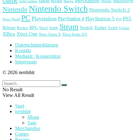
Köln
Japan
Merchandise
Multiplayer
Messe
Indie Games
Manga
Nintendo Switch
Nintendo
Nintendo Switch 2
PC
Playstation
PlayStation 4
PlayStation 5
PS5
Open World
PS4
Steam
Release
RPG
Switch
Trailer
Spiel
Spiele
Twitch
Review
Update
XBox
Xbox One
Xbox Series X
Xbox Series X|S
Datenschutzerklärung
Kontakt
Mediakit | Kooperation
Impressum
© 2026 nerdshit
No Result
View All Result
Start
nerdshit
Mona
Sam
Merchandise
Games
Review