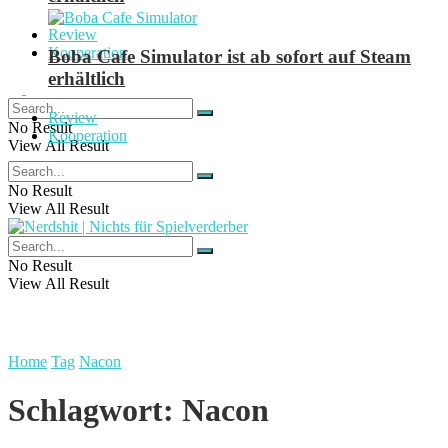
Review
Kooperation
Boba Cafe Simulator ist ab sofort auf Steam
erhältlich
Review
No Result
Kooperation
View All Result
No Result
View All Result
No Result
View All Result
Home
Tag
Nacon
Schlagwort:
Nacon