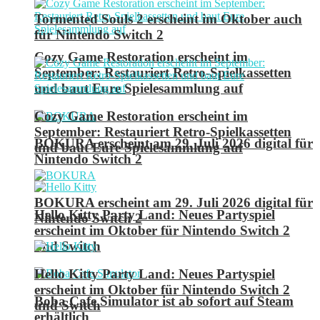
Tormented Souls 2 erscheint im Oktober auch
für Nintendo Switch 2
Cozy Game Restoration erscheint im
September: Restauriert Retro-Spielkassetten
und baut Eure Spielesammlung auf
Cozy Game Restoration erscheint im
September: Restauriert Retro-Spielkassetten
BOKURA erscheint am 29. Juli 2026 digital für
und baut Eure Spielesammlung auf
Nintendo Switch 2
BOKURA erscheint am 29. Juli 2026 digital für
Hello Kitty Party Land: Neues Partyspiel
Nintendo Switch 2
erscheint im Oktober für Nintendo Switch 2
und Switch
Hello Kitty Party Land: Neues Partyspiel
erscheint im Oktober für Nintendo Switch 2
Boba Cafe Simulator ist ab sofort auf Steam
und Switch
erhältlich