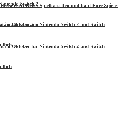
Nintendo Switch 2
Restauriert Retro-Spielkassetten und baut Eure Spie
int im Oktober für Nintendo Switch 2 und Switch
Nintendo Switch 2
ltlich
int im Oktober für Nintendo Switch 2 und Switch
ltlich