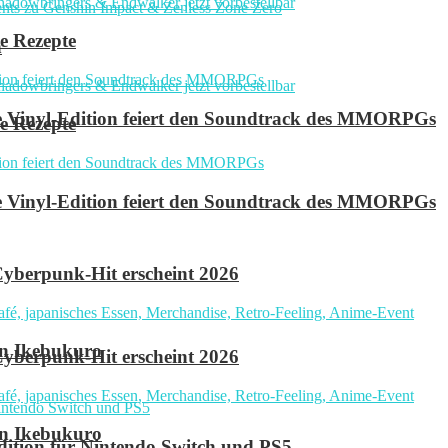
e Rezepte
n
ve Vinyl-Edition feiert den Soundtrack des MMORPGs
e Rezepte
ve Vinyl-Edition feiert den Soundtrack des MMORPGs
yberpunk-Hit erscheint 2026
in Ikebukuro
yberpunk-Hit erscheint 2026
in Ikebukuro
 Edition für Nintendo Switch und PS5