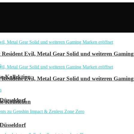
Resident Evil, Metal Gear Solid und weiteren Gaming
se-Kollektion
Resident Evil, Metal Gear Solid und weiteren Gaming
 Düsseldorf
se-Kollektion
n
 Düsseldorf