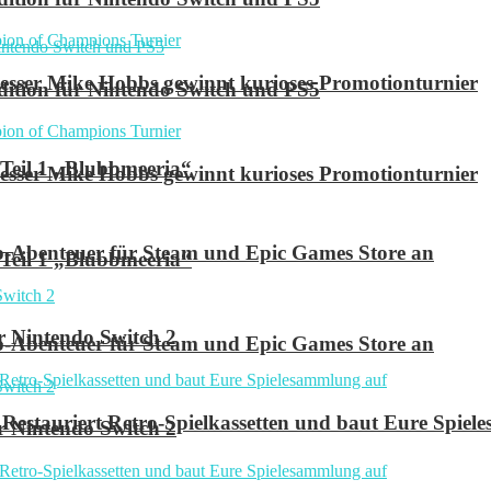
ser Mike Hobbs gewinnt kurioses Promotionturnier
 Edition für Nintendo Switch und PS5
 Teil 1 „Blubbmeeria“
ser Mike Hobbs gewinnt kurioses Promotionturnier
p-Abenteuer für Steam und Epic Games Store an
 Teil 1 „Blubbmeeria“
r Nintendo Switch 2
p-Abenteuer für Steam und Epic Games Store an
Restauriert Retro-Spielkassetten und baut Eure Spie
r Nintendo Switch 2