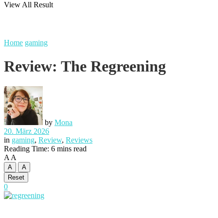
View All Result
Home
gaming
Review: The Regreening
by
Mona
20. März 2026
in
gaming
,
Review
,
Reviews
Reading Time: 6 mins read
A
A
A
A
Reset
0