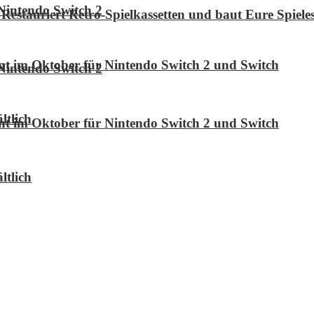
Nintendo Switch 2
Restauriert Retro-Spielkassetten und baut Eure Spie
int im Oktober für Nintendo Switch 2 und Switch
Nintendo Switch 2
ltlich
int im Oktober für Nintendo Switch 2 und Switch
ltlich