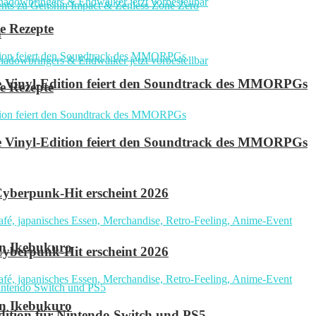
e Rezepte
n
ve Vinyl-Edition feiert den Soundtrack des MMORPGs
e Rezepte
ve Vinyl-Edition feiert den Soundtrack des MMORPGs
yberpunk-Hit erscheint 2026
in Ikebukuro
yberpunk-Hit erscheint 2026
in Ikebukuro
 Edition für Nintendo Switch und PS5