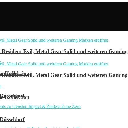
Resident Evil, Metal Gear Solid und weiteren Gaming
se-Kollektion
Resident Evil, Metal Gear Solid und weiteren Gaming
 Düsseldorf
se-Kollektion
n
 Düsseldorf