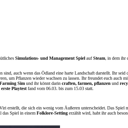
mütliches
Simulations- und Management Spiel
auf
Steam
, in dem ihr
 sind, auch wenn das Ödland eine harte Landschaft darstellt. Ihr seid 
n, um Pflanzen wieder wachsen zu lassen. Ihr freundet euch auch mit d
g Farming Sim
und ihr könnt darin
craften, farmen, pflanzen
und
recy
r
erste Playtest
fand vom 06.03. bis zum 15.03 statt.
Viri erstellt, die sich ein wenig vom Äußeren unterscheidet. Das Spie
l das Spiel in einem
Folklore-Setting
erzählt wird, habt ihr auch beso