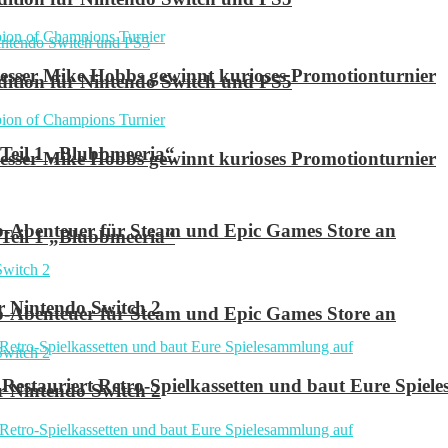
ser Mike Hobbs gewinnt kurioses Promotionturnier
 Edition für Nintendo Switch und PS5
 Teil 1 „Blubbmeeria“
ser Mike Hobbs gewinnt kurioses Promotionturnier
p-Abenteuer für Steam und Epic Games Store an
 Teil 1 „Blubbmeeria“
r Nintendo Switch 2
p-Abenteuer für Steam und Epic Games Store an
Restauriert Retro-Spielkassetten und baut Eure Spie
r Nintendo Switch 2