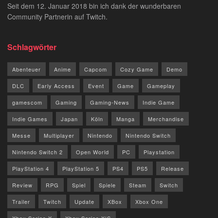
Seit dem 12. Januar 2018 bin ich dank der wunderbaren
Community Partnerin auf Twitch.
Schlagwörter
Abenteuer
Anime
Capcom
Cozy Game
Demo
DLC
Early Access
Event
Game
Gameplay
gamescom
Gaming
Gaming-News
Indie Game
Indie Games
Japan
Köln
Manga
Merchandise
Messe
Multiplayer
Nintendo
Nintendo Switch
Nintendo Switch 2
Open World
PC
Playstation
PlayStation 4
PlayStation 5
PS4
PS5
Release
Review
RPG
Spiel
Spiele
Steam
Switch
Trailer
Twitch
Update
XBox
Xbox One
Xbox Series X
Xbox Series X|S