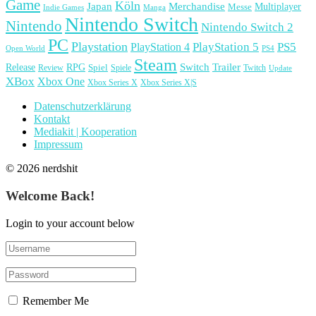
Game
Köln
Japan
Merchandise
Multiplayer
Messe
Indie Games
Manga
Nintendo Switch
Nintendo
Nintendo Switch 2
PC
Playstation
PlayStation 4
PlayStation 5
PS5
Open World
PS4
Steam
Release
RPG
Switch
Trailer
Spiel
Spiele
Twitch
Review
Update
XBox
Xbox One
Xbox Series X
Xbox Series X|S
Datenschutzerklärung
Kontakt
Mediakit | Kooperation
Impressum
© 2026 nerdshit
Welcome Back!
Login to your account below
Remember Me