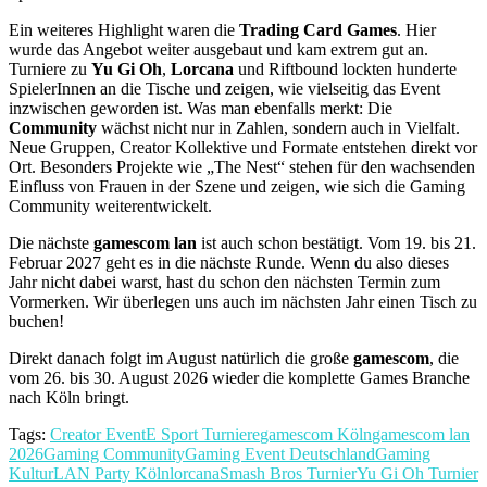
Ein weiteres Highlight waren die
Trading Card Games
. Hier
wurde das Angebot weiter ausgebaut und kam extrem gut an.
Turniere zu
Yu Gi Oh
,
Lorcana
und Riftbound lockten hunderte
SpielerInnen an die Tische und zeigen, wie vielseitig das Event
inzwischen geworden ist. Was man ebenfalls merkt: Die
Community
wächst nicht nur in Zahlen, sondern auch in Vielfalt.
Neue Gruppen, Creator Kollektive und Formate entstehen direkt vor
Ort. Besonders Projekte wie „The Nest“ stehen für den wachsenden
Einfluss von Frauen in der Szene und zeigen, wie sich die Gaming
Community weiterentwickelt.
Die nächste
gamescom lan
ist auch schon bestätigt. Vom 19. bis 21.
Februar 2027 geht es in die nächste Runde. Wenn du also dieses
Jahr nicht dabei warst, hast du schon den nächsten Termin zum
Vormerken. Wir überlegen uns auch im nächsten Jahr einen Tisch zu
buchen!
Direkt danach folgt im August natürlich die große
gamescom
, die
vom 26. bis 30. August 2026 wieder die komplette Games Branche
nach Köln bringt.
Tags:
Creator Event
E Sport Turniere
gamescom Köln
gamescom lan
2026
Gaming Community
Gaming Event Deutschland
Gaming
Kultur
LAN Party Köln
lorcana
Smash Bros Turnier
Yu Gi Oh Turnier