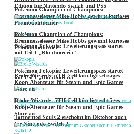
Edition für Nintendo Switch und PS5
Pokémon Champion of Champions:
Brennnesselesser Mike Hobbs gewinnt kurioses
Promotionturnier
Pokémon Champion of Champions:
Brennnesselesser Mike Hobbs gewinnt kurioses
Pokémon Pokopia: Erweiterungspass startet
Promotionturnier
mit Teil 1 „Blubbmeeria“
Pokémon Pokopia: Erweiterungspass startet
Broke Wizards: 5TH Cell kündigt schräges
mit Teil 1 „Blubbmeeria“
Koop-Abenteuer für Steam und Epic Games
Store an
Broke Wizards: 5TH Cell kündigt schräges
Koop-Abenteuer für Steam und Epic Games
Store an
Tormented Souls 2 erscheint im Oktober auch
für Nintendo Switch 2