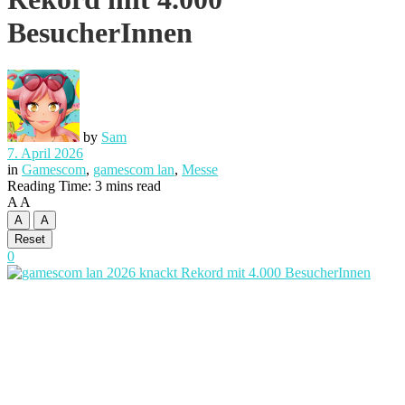
BesucherInnen
by
Sam
7. April 2026
in
Gamescom
,
gamescom lan
,
Messe
Reading Time: 3 mins read
A
A
A
A
Reset
0