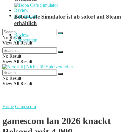
Review
Kooperation
Boba Cafe Simulator ist ab sofort auf Steam
erhältlich
Review
No Result
Kooperation
View All Result
No Result
View All Result
No Result
View All Result
Home
Gamescom
gamescom lan 2026 knackt
Rekord mit 4.000