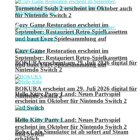
Tormented Souls 2 erscheint im Oktober auch
für Nintendo Switch 2
Cozy Game Restoration erscheint im
September: Restauriert Retro-Spielkassetten
und baut Eure Spielesammlung auf
Cozy Game Restoration erscheint im
September: Restauriert Retro-Spielkassetten
BOKURA erscheint am 29. Juli 2026 digital für
und baut Eure Spielesammlung auf
Nintendo Switch 2
BOKURA erscheint am 29. Juli 2026 digital für
Hello Kitty Party Land: Neues Partyspiel
Nintendo Switch 2
erscheint im Oktober für Nintendo Switch 2
und Switch
Hello Kitty Party Land: Neues Partyspiel
erscheint im Oktober für Nintendo Switch 2
Boba Cafe Simulator ist ab sofort auf Steam
und Switch
erhältlich