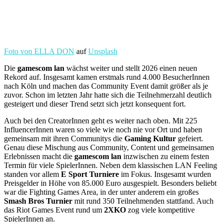
Foto von
ELLA DON
auf
Unsplash
Die
gamescom lan
wächst weiter und stellt 2026 einen neuen
Rekord auf. Insgesamt kamen erstmals rund 4.000 BesucherInnen
nach Köln und machen das Community Event damit größer als je
zuvor. Schon im letzten Jahr hatte sich die Teilnehmerzahl deutlich
gesteigert und dieser Trend setzt sich jetzt konsequent fort.
Auch bei den CreatorInnen geht es weiter nach oben. Mit 225
InfluencerInnen waren so viele wie noch nie vor Ort und haben
gemeinsam mit ihren Communitys die
Gaming Kultur
gefeiert.
Genau diese Mischung aus Community, Content und gemeinsamen
Erlebnissen macht die
gamescom lan
inzwischen zu einem festen
Termin für viele SpielerInnen. Neben dem klassischen LAN Feeling
standen vor allem
E Sport Turniere
im Fokus. Insgesamt wurden
Preisgelder in Höhe von 85.000 Euro ausgespielt. Besonders beliebt
war die Fighting Games Area, in der unter anderem ein großes
Smash Bros Turnier
mit rund 350 Teilnehmenden stattfand. Auch
das Riot Games Event rund um
2XKO
zog viele kompetitive
SpielerInnen an.