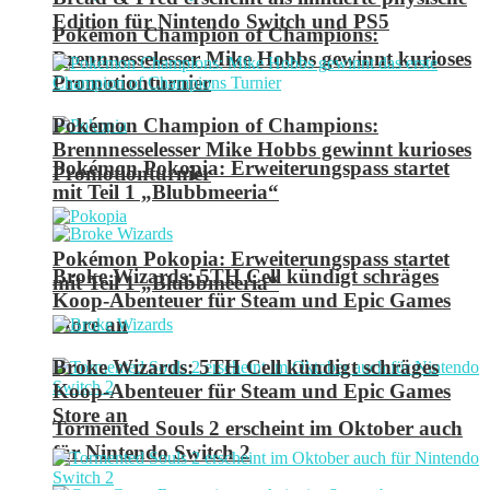
Edition für Nintendo Switch und PS5
Pokémon Champion of Champions:
Brennnesselesser Mike Hobbs gewinnt kurioses
Promotionturnier
Pokémon Champion of Champions:
Brennnesselesser Mike Hobbs gewinnt kurioses
Pokémon Pokopia: Erweiterungspass startet
Promotionturnier
mit Teil 1 „Blubbmeeria“
Pokémon Pokopia: Erweiterungspass startet
Broke Wizards: 5TH Cell kündigt schräges
mit Teil 1 „Blubbmeeria“
Koop-Abenteuer für Steam und Epic Games
Store an
Broke Wizards: 5TH Cell kündigt schräges
Koop-Abenteuer für Steam und Epic Games
Store an
Tormented Souls 2 erscheint im Oktober auch
für Nintendo Switch 2