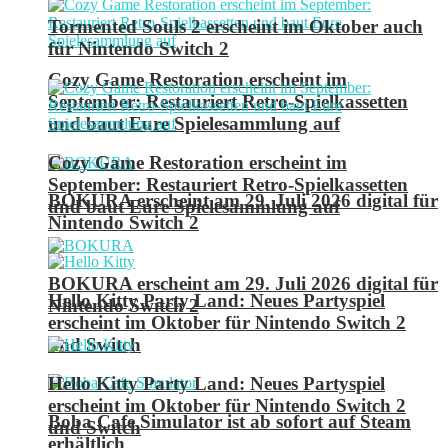
Tormented Souls 2 erscheint im Oktober auch
für Nintendo Switch 2
Cozy Game Restoration erscheint im
September: Restauriert Retro-Spielkassetten
und baut Eure Spielesammlung auf
Cozy Game Restoration erscheint im
September: Restauriert Retro-Spielkassetten
BOKURA erscheint am 29. Juli 2026 digital für
und baut Eure Spielesammlung auf
Nintendo Switch 2
BOKURA erscheint am 29. Juli 2026 digital für
Hello Kitty Party Land: Neues Partyspiel
Nintendo Switch 2
erscheint im Oktober für Nintendo Switch 2
und Switch
Hello Kitty Party Land: Neues Partyspiel
erscheint im Oktober für Nintendo Switch 2
Boba Cafe Simulator ist ab sofort auf Steam
und Switch
erhältlich