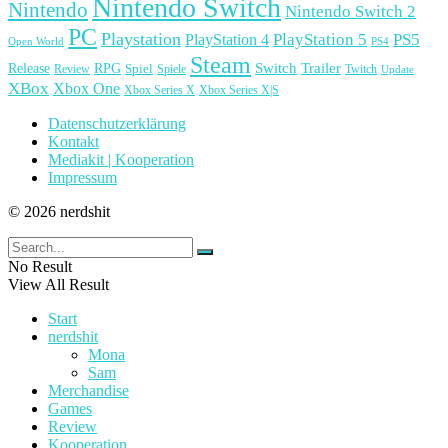
Nintendo Switch
Nintendo
Nintendo Switch 2
PC
Playstation
PlayStation 4
PlayStation 5
PS5
Open World
PS4
Steam
Release
RPG
Switch
Trailer
Spiel
Spiele
Twitch
Review
Update
XBox
Xbox One
Xbox Series X
Xbox Series X|S
Datenschutzerklärung
Kontakt
Mediakit | Kooperation
Impressum
© 2026 nerdshit
No Result
View All Result
Start
nerdshit
Mona
Sam
Merchandise
Games
Review
Kooperation