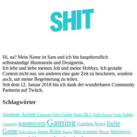
Hi, na? Mein Name ist Sam und ich bin hauptberuflich
selbstständige Illustratorin und Designerin.
Ich lebe und liebe meinen Job und meine Hobbys. Ich gestalte
Content nicht nur, um anderen eine gute Zeit zu bescheren, sondern
auch, um meine Begeisterung zu teilen.
Seit dem 12. Januar 2018 bin ich dank der wunderbaren Community
Partnerin auf Twitch.
Schlagwörter
Anime
Cozy Game
Game
Abenteuer
DLC
Capcom
Demo
Early Access
Event
Gaming
gamescom
Indie
Gaming-News
Gameplay
Game
Köln
Japan
Merchandise
Multiplayer
Messe
Indie Games
Manga