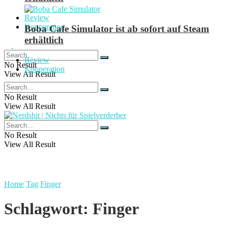
Review
Kooperation
Boba Cafe Simulator ist ab sofort auf Steam
erhältlich
Review
No Result
Kooperation
View All Result
No Result
View All Result
No Result
View All Result
Home
Tag
Finger
Schlagwort:
Finger