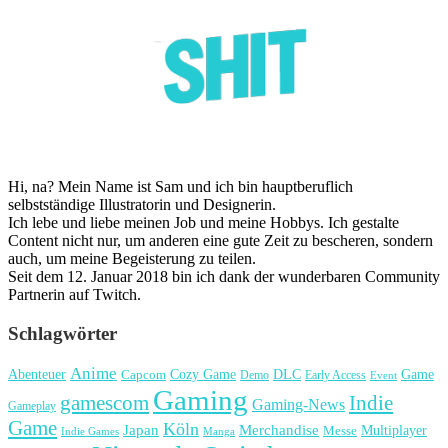
Hi, na? Mein Name ist Sam und ich bin hauptberuflich
selbstständige Illustratorin und Designerin.
Ich lebe und liebe meinen Job und meine Hobbys. Ich gestalte
Content nicht nur, um anderen eine gute Zeit zu bescheren, sondern
auch, um meine Begeisterung zu teilen.
Seit dem 12. Januar 2018 bin ich dank der wunderbaren Community
Partnerin auf Twitch.
Schlagwörter
Anime
Cozy Game
Game
Abenteuer
DLC
Capcom
Demo
Early Access
Event
Gaming
gamescom
Indie
Gaming-News
Gameplay
Game
Köln
Japan
Merchandise
Multiplayer
Messe
Indie Games
Manga