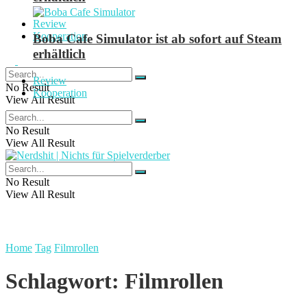
Review
Kooperation
Boba Cafe Simulator ist ab sofort auf Steam
erhältlich
Review
No Result
Kooperation
View All Result
No Result
View All Result
No Result
View All Result
Home
Tag
Filmrollen
Schlagwort:
Filmrollen