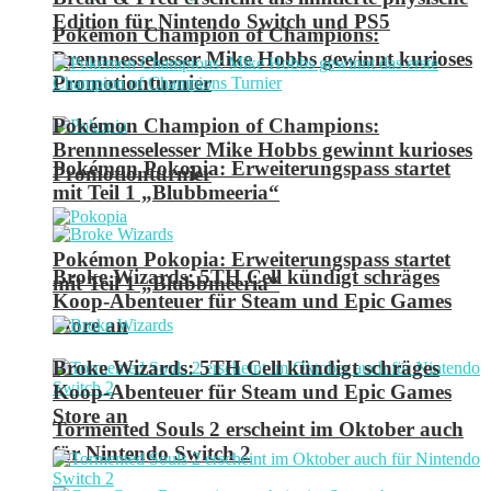
Edition für Nintendo Switch und PS5
Pokémon Champion of Champions:
Brennnesselesser Mike Hobbs gewinnt kurioses
Promotionturnier
Pokémon Champion of Champions:
Brennnesselesser Mike Hobbs gewinnt kurioses
Pokémon Pokopia: Erweiterungspass startet
Promotionturnier
mit Teil 1 „Blubbmeeria“
Pokémon Pokopia: Erweiterungspass startet
Broke Wizards: 5TH Cell kündigt schräges
mit Teil 1 „Blubbmeeria“
Koop-Abenteuer für Steam und Epic Games
Store an
Broke Wizards: 5TH Cell kündigt schräges
Koop-Abenteuer für Steam und Epic Games
Store an
Tormented Souls 2 erscheint im Oktober auch
für Nintendo Switch 2