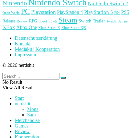
Nintendo Switch
Nintendo
Nintendo Switch 2
PC
Playstation
PlayStation 4
PlayStation 5
PS5
Open World
PS4
Steam
Release
RPG
Switch
Trailer
Spiel
Spiele
Twitch
Review
Update
XBox
Xbox One
Xbox Series X
Xbox Series X|S
Datenschutzerklärung
Kontakt
Mediakit | Kooperation
Impressum
© 2026 nerdshit
No Result
View All Result
Start
nerdshit
Mona
Sam
Merchandise
Games
Review
Kooperation