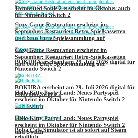
Tormented Souls 2 erscheint im Oktober auch
für Nintendo Switch 2
Cozy Game Restoration erscheint im
September: Restauriert Retro-Spielkassetten
und baut Eure Spielesammlung auf
Cozy Game Restoration erscheint im
September: Restauriert Retro-Spielkassetten
BOKURA erscheint am 29. Juli 2026 digital für
und baut Eure Spielesammlung auf
Nintendo Switch 2
BOKURA erscheint am 29. Juli 2026 digital für
Hello Kitty Party Land: Neues Partyspiel
Nintendo Switch 2
erscheint im Oktober für Nintendo Switch 2
und Switch
Hello Kitty Party Land: Neues Partyspiel
erscheint im Oktober für Nintendo Switch 2
Boba Cafe Simulator ist ab sofort auf Steam
und Switch
erhältlich