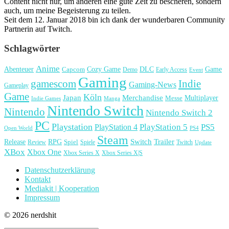
Content nicht nur, um anderen eine gute Zeit zu bescheren, sondern
auch, um meine Begeisterung zu teilen.
Seit dem 12. Januar 2018 bin ich dank der wunderbaren Community
Partnerin auf Twitch.
Schlagwörter
Anime
Cozy Game
Game
Abenteuer
DLC
Capcom
Demo
Early Access
Event
Gaming
gamescom
Indie
Gaming-News
Gameplay
Game
Köln
Japan
Merchandise
Multiplayer
Messe
Indie Games
Manga
Nintendo Switch
Nintendo
Nintendo Switch 2
PC
Playstation
PlayStation 4
PlayStation 5
PS5
Open World
PS4
Steam
Release
RPG
Switch
Trailer
Spiel
Spiele
Twitch
Review
Update
XBox
Xbox One
Xbox Series X
Xbox Series X|S
Datenschutzerklärung
Kontakt
Mediakit | Kooperation
Impressum
© 2026 nerdshit