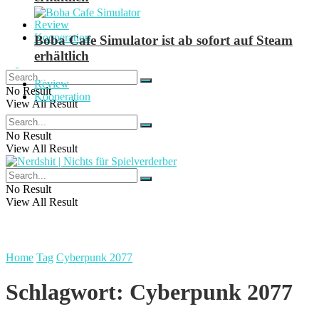
Review
Kooperation
Boba Cafe Simulator ist ab sofort auf Steam
erhältlich
Review
No Result
Kooperation
View All Result
No Result
View All Result
No Result
View All Result
Home
Tag
Cyberpunk 2077
Schlagwort:
Cyberpunk 2077