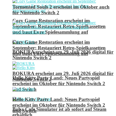
Tormented Souls 2 erscheint im Oktober auch
für Nintendo Switch 2
Cozy Game Restoration erscheint im
September: Restauriert Retro-Spielkassetten
und baut Eure Spielesammlung auf
Cozy Game Restoration erscheint im
September: Restauriert Retro-Spielkassetten
BOKURA erscheint am 29. Juli 2026 digital für
und baut Eure Spielesammlung auf
Nintendo Switch 2
BOKURA erscheint am 29. Juli 2026 digital für
Hello Kitty Party Land: Neues Partyspiel
Nintendo Switch 2
erscheint im Oktober für Nintendo Switch 2
und Switch
Hello Kitty Party Land: Neues Partyspiel
erscheint im Oktober für Nintendo Switch 2
Boba Cafe Simulator ist ab sofort auf Steam
und Switch
erhältlich