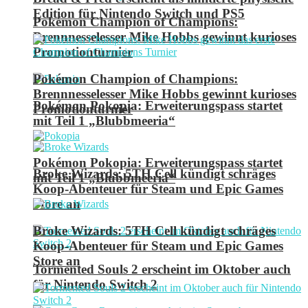
Edition für Nintendo Switch und PS5
Pokémon Champion of Champions:
Brennnesselesser Mike Hobbs gewinnt kurioses
Promotionturnier
Pokémon Champion of Champions:
Brennnesselesser Mike Hobbs gewinnt kurioses
Pokémon Pokopia: Erweiterungspass startet
Promotionturnier
mit Teil 1 „Blubbmeeria“
Pokémon Pokopia: Erweiterungspass startet
Broke Wizards: 5TH Cell kündigt schräges
mit Teil 1 „Blubbmeeria“
Koop-Abenteuer für Steam und Epic Games
Store an
Broke Wizards: 5TH Cell kündigt schräges
Koop-Abenteuer für Steam und Epic Games
Store an
Tormented Souls 2 erscheint im Oktober auch
für Nintendo Switch 2