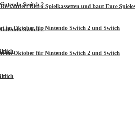
Nintendo Switch 2
Restauriert Retro-Spielkassetten und baut Eure Spie
int im Oktober für Nintendo Switch 2 und Switch
Nintendo Switch 2
ltlich
int im Oktober für Nintendo Switch 2 und Switch
ltlich