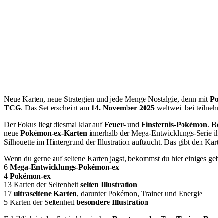
Neue Karten, neue Strategien und jede Menge Nostalgie, denn mit
Po
TCG
. Das Set erscheint am
14. November 2025
weltweit bei teilne
Der Fokus liegt diesmal klar auf
Feuer-
und
Finsternis-Pokémon
. B
neue
Pokémon-ex-Karten
innerhalb der Mega-Entwicklungs-Serie ihr
Silhouette im Hintergrund der Illustration auftaucht. Das gibt den Ka
Wenn du gerne auf seltene Karten jagst, bekommst du hier einiges ge
6
Mega-Entwicklungs-Pokémon-ex
4
Pokémon-ex
13 Karten der Seltenheit
selten Illustration
17
ultraseltene Karten
, darunter Pokémon, Trainer und Energie
5 Karten der Seltenheit
besondere Illustration