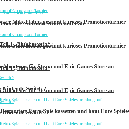
ser Mike Hobbs gewinnt kurioses Promotionturnier
 Edition für Nintendo Switch und PS5
 Teil 1 „Blubbmeeria“
ser Mike Hobbs gewinnt kurioses Promotionturnier
p-Abenteuer für Steam und Epic Games Store an
 Teil 1 „Blubbmeeria“
r Nintendo Switch 2
p-Abenteuer für Steam und Epic Games Store an
Restauriert Retro-Spielkassetten und baut Eure Spie
r Nintendo Switch 2