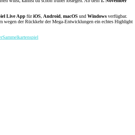
ten willst, kannst du schon früher loslegen. Ab dem
1. November
el Live App
für
iOS
,
Android
,
macOS
und
Windows
verfügbar.
llem wegen der Rückkehr der Mega-Entwicklungen ein echtes Highlight
er
Sammelkartenspiel