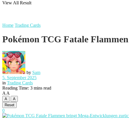
View All Result
Home
Trading Cards
Pokémon TCG Fatale Flammen b
by
Sam
5. September 2025
in
Trading Cards
Reading Time: 3 mins read
A
A
A
A
Reset
0