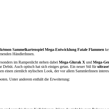
kémon Sammelkartenspiel Mega-Entwicklung Fatale Flammen
ke
hmenden HändlerInnen.
esonders im Rampenlicht stehen dabei
Mega-Glurak X
und
Mega-Ge
 Debüt. Auch optisch hat sich einiges getan. Ein neuer Stil für
ultrase
rten einen ziemlich stylischen Look, der vor allem SammlerInnen interess
boten. Unter anderem enthält die Erweiterung: