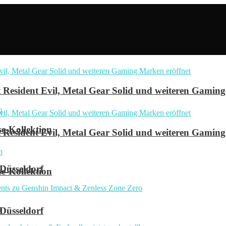
Resident Evil, Metal Gear Solid und weiteren Gaming
se-Kollektion
Resident Evil, Metal Gear Solid und weiteren Gaming
 Düsseldorf
se-Kollektion
n
 Düsseldorf