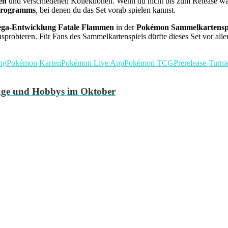
en
und verschiedenen Kollektionen. Wenn du nicht bis zum Release war
Programms
, bei denen du das Set vorab spielen kannst.
ga-Entwicklung Fatale Flammen
in der
Pokémon Sammelkartenspi
sprobieren. Für Fans des Sammelkartenspiels dürfte dieses Set vor a
ng
Pokémon Karten
Pokémon Live App
Pokémon TCG
Prerelease-Turni
flüge und Hobbys im Oktober