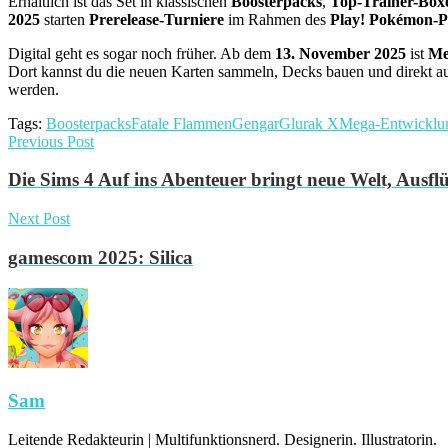
Erhältlich ist das Set in klassischen
Boosterpacks
,
Top-Trainer-Box
2025
starten
Prerelease-Turniere
im Rahmen des
Play! Pokémon-
Digital geht es sogar noch früher. Ab dem
13. November 2025
ist
Me
Dort kannst du die neuen Karten sammeln, Decks bauen und direkt au
werden.
Tags:
Boosterpacks
Fatale Flammen
Gengar
Glurak X
Mega-Entwicklu
Previous Post
Die Sims 4 Auf ins Abenteuer bringt neue Welt, Aus
Next Post
gamescom 2025: Silica
Sam
Leitende Redakteurin | Multifunktionsnerd. Designerin. Illustratorin.