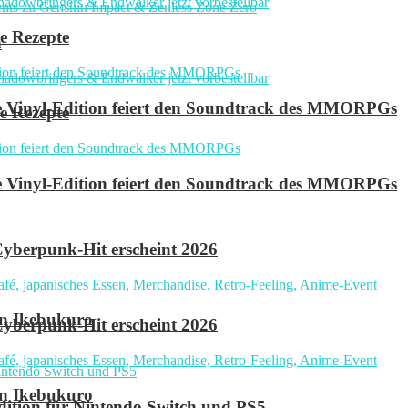
e Rezepte
n
ve Vinyl-Edition feiert den Soundtrack des MMORPGs
e Rezepte
ve Vinyl-Edition feiert den Soundtrack des MMORPGs
yberpunk-Hit erscheint 2026
in Ikebukuro
yberpunk-Hit erscheint 2026
in Ikebukuro
 Edition für Nintendo Switch und PS5