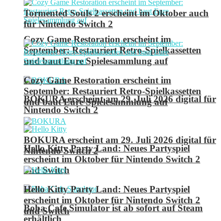
Tormented Souls 2 erscheint im Oktober auch
für Nintendo Switch 2
Cozy Game Restoration erscheint im
September: Restauriert Retro-Spielkassetten
und baut Eure Spielesammlung auf
Cozy Game Restoration erscheint im
September: Restauriert Retro-Spielkassetten
BOKURA erscheint am 29. Juli 2026 digital für
und baut Eure Spielesammlung auf
Nintendo Switch 2
BOKURA erscheint am 29. Juli 2026 digital für
Hello Kitty Party Land: Neues Partyspiel
Nintendo Switch 2
erscheint im Oktober für Nintendo Switch 2
und Switch
Hello Kitty Party Land: Neues Partyspiel
erscheint im Oktober für Nintendo Switch 2
Boba Cafe Simulator ist ab sofort auf Steam
und Switch
erhältlich