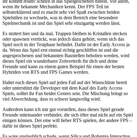
ihr kommt relativ schnell in das Spielgeschehen hinein. Vor allem,
wenn ihr bekannte Mechaniken kennt. Der FPS Teil ist
selbsterklärend und es macht sehr viel Spaß zwischen beiden
Spielstilen zu wechseln, was in dem Bereich eine besondere
Spielmechanik ist und das Spiel sehr einzigartig werden lässt.
Es stottert hier und da mal, Truppen bleiben in Kristallen stecken
oder spawnen verrückt, was jedoch dazu gehört, wenn sich das
Spiel noch in der Testphase befindet. Dafür ist der Early Access ja
da. Wenn das Spiel erst einmal richtig geschliffen ist und die
angesprochenen und bekannten Baustellen behoben werden, wird
dieses Spiel ein wunderbarer Zeitvertreib für dich und deine
Freunde und kann zu einem guten Beispiel für einen der besten
Hybriden von RTS und FPS Games werden.
Haltet euch dieses Spiel auf jeden Fall auf der Wunschliste bereit
oder unterstützt die Developer mit dem Kauf des Early Access
Spiels, solltet ihr Fan beider Genres sein. Die Mischung bringt so
viel Abwechslung, dass es schwer langweilig wird.
Außerdem kann ich mir gut vorstellen, dass dieses Spiel gerade
Freunde miteinander verbindet, die sich öfter mal nicht auf ein Spiel
einigen können. Der eine will lieber RTS spielen, der andere FPS –
dafür ist dieses Spiel perfekt.
Es wäre unglaublich schade, wenn Silica und Bohemia Interactive