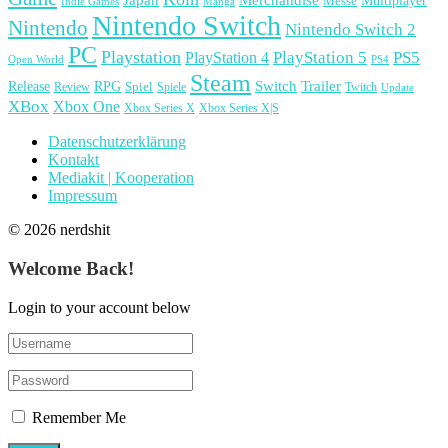
Japan
Merchandise
Multiplayer
Messe
Indie Games
Manga
Nintendo Switch
Nintendo
Nintendo Switch 2
PC
Playstation
PlayStation 4
PlayStation 5
PS5
Open World
PS4
Steam
Release
RPG
Switch
Trailer
Spiel
Spiele
Twitch
Review
Update
XBox
Xbox One
Xbox Series X
Xbox Series X|S
Datenschutzerklärung
Kontakt
Mediakit | Kooperation
Impressum
© 2026 nerdshit
Welcome Back!
Login to your account below
Remember Me