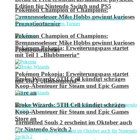
Edition für Nintendo Switch und PS5
Pokémon Champion of Champions:
Brennnesselesser Mike Hobbs gewinnt kurioses
Promotionturnier
Pokémon Champion of Champions:
Brennnesselesser Mike Hobbs gewinnt kurioses
Pokémon Pokopia: Erweiterungspass startet
Promotionturnier
mit Teil 1 „Blubbmeeria“
Pokémon Pokopia: Erweiterungspass startet
Broke Wizards: 5TH Cell kündigt schräges
mit Teil 1 „Blubbmeeria“
Koop-Abenteuer für Steam und Epic Games
Store an
Broke Wizards: 5TH Cell kündigt schräges
Koop-Abenteuer für Steam und Epic Games
Store an
Tormented Souls 2 erscheint im Oktober auch
für Nintendo Switch 2