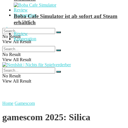
Review
Kooperation
Boba Cafe Simulator ist ab sofort auf Steam
erhältlich
Review
No Result
Kooperation
View All Result
No Result
View All Result
No Result
View All Result
Home
Gamescom
gamescom 2025: Silica