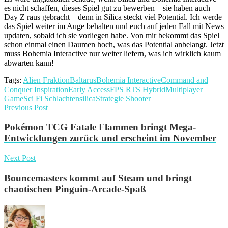
es nicht schaffen, dieses Spiel gut zu bewerben – sie haben auch
Day Z raus gebracht – denn in Silica steckt viel Potential. Ich werde
das Spiel weiter im Auge behalten und euch auf jeden Fall mit News
updaten, sobald ich sie vorliegen habe. Von mir bekommt das Spiel
schon einmal einen Daumen hoch, was das Potential anbelangt. Jetzt
muss Bohemia Interactive nur weiter liefern, was ich wirklich kaum
abwarten kann!
Tags:
Alien Fraktion
Baltarus
Bohemia Interactive
Command and
Conquer Inspiration
Early Access
FPS RTS Hybrid
Multiplayer
Game
Sci Fi Schlachten
silica
Strategie Shooter
Previous Post
Pokémon TCG Fatale Flammen bringt Mega-
Entwicklungen zurück und erscheint im November
Next Post
Bouncemasters kommt auf Steam und bringt
chaotischen Pinguin-Arcade-Spaß