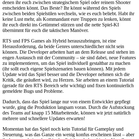
denen ihr euch zwischen strategischem Spiel oder reinem Shooter
entscheiden könnt. Das Beste? Ihr könnt während des Spiels
zwischen beiden Spielstilen wechseln, wie es euch beliebt. Habt ihr
keine Lust mehr, als Kommandant eure Truppen zu lenken, könnt
ihr euch direkt ins Getümmel stürzen und die nette Spiel-KI
übernimmt für euch die taktischen Manöver.
RTS und FPS Games als Hybrid herauszubringen, ist eine
Herausforderung, da beide Genres unterschiedlicher nicht sein
können. Die Developer arbeiten hart an dem Release und stehen im
engen Austausch mit der Community – sie sind dabei, neue Features
zu implementieren, um das Spiel individuell gestaltbar zu machen
(ihr sollt euch eigene Spielszenarien bauen können). Mit jedem
Update wird das Spiel besser und die Developer nehmen sich die
Kritik, die geäußert wird, zu Herzen. Sie arbeiten an einem Tutorial
(gerade für den RTS Bereich sehr wichtig) und fixen kontinuierlich
gemeldete Bugs und Probleme.
Dadurch, dass das Spiel lange nur von einem Entwickler gepflegt
wurde, ging die Produktion langsam voran. Durch die Aufstockung
des Teams auf knapp 15 Mitarbeitende, können wir jetzt natürlich
mehrere und schnellere Updates erwarten!
Momentan hat das Spiel noch kein Tutorial für Gameplay und
Steuerung, was das Ganze ein wenig konfus erscheinen lässt – aber