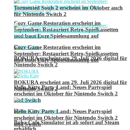
Tormented Souls 2 erscheint im Oktober auch
für Nintendo Switch 2
Cozy Game Restoration erscheint im
September: Restauriert Retro-Spielkassetten
und baut Eure Spielesammlung auf
Cozy Game Restoration erscheint im
September: Restauriert Retro-Spielkassetten
BOKURA erscheint am 29. Juli 2026 digital für
und baut Eure Spielesammlung auf
Nintendo Switch 2
BOKURA erscheint am 29. Juli 2026 digital für
Hello Kitty Party Land: Neues Partyspiel
Nintendo Switch 2
erscheint im Oktober für Nintendo Switch 2
und Switch
Hello Kitty Party Land: Neues Partyspiel
erscheint im Oktober für Nintendo Switch 2
Boba Cafe Simulator ist ab sofort auf Steam
und Switch
erhältlich