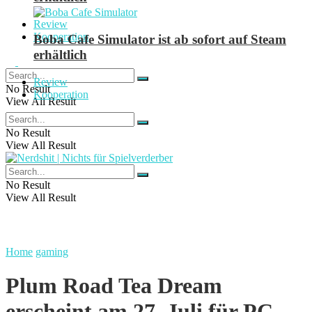
Review
Kooperation
Boba Cafe Simulator ist ab sofort auf Steam
erhältlich
Review
No Result
Kooperation
View All Result
No Result
View All Result
No Result
View All Result
Home
gaming
Plum Road Tea Dream
erscheint am 27. Juli für PC