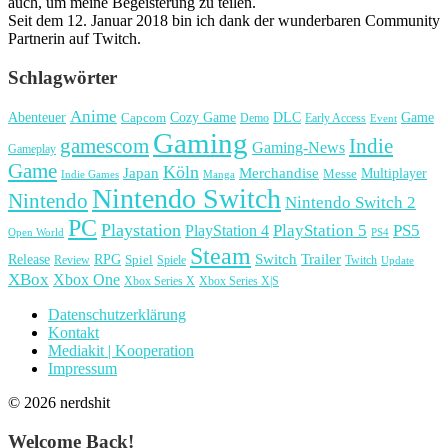
auch, um meine Begeisterung zu teilen.
Seit dem 12. Januar 2018 bin ich dank der wunderbaren Community
Partnerin auf Twitch.
Schlagwörter
Anime
Cozy Game
Game
Abenteuer
DLC
Capcom
Demo
Early Access
Event
Gaming
gamescom
Indie
Gaming-News
Gameplay
Game
Köln
Japan
Merchandise
Multiplayer
Messe
Indie Games
Manga
Nintendo Switch
Nintendo
Nintendo Switch 2
PC
Playstation
PlayStation 4
PlayStation 5
PS5
Open World
PS4
Steam
Release
RPG
Switch
Trailer
Spiel
Spiele
Twitch
Review
Update
XBox
Xbox One
Xbox Series X
Xbox Series X|S
Datenschutzerklärung
Kontakt
Mediakit | Kooperation
Impressum
© 2026 nerdshit
Welcome Back!