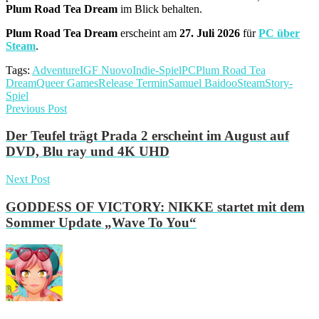
Plum Road Tea Dream
im Blick behalten.
Plum Road Tea Dream
erscheint am
27. Juli 2026
für
PC über
Steam
.
Tags:
Adventure
IGF Nuovo
Indie-Spiel
PC
Plum Road Tea
Dream
Queer Games
Release Termin
Samuel Baidoo
Steam
Story-
Spiel
Previous Post
Der Teufel trägt Prada 2 erscheint im August auf
DVD, Blu ray und 4K UHD
Next Post
GODDESS OF VICTORY: NIKKE startet mit dem
Sommer Update „Wave To You“