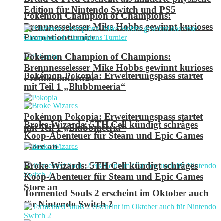
Edition für Nintendo Switch und PS5
Pokémon Champion of Champions:
Brennnesselesser Mike Hobbs gewinnt kurioses
Promotionturnier
Pokémon Champion of Champions:
Brennnesselesser Mike Hobbs gewinnt kurioses
Pokémon Pokopia: Erweiterungspass startet
Promotionturnier
mit Teil 1 „Blubbmeeria“
Pokémon Pokopia: Erweiterungspass startet
Broke Wizards: 5TH Cell kündigt schräges
mit Teil 1 „Blubbmeeria“
Koop-Abenteuer für Steam und Epic Games
Store an
Broke Wizards: 5TH Cell kündigt schräges
Koop-Abenteuer für Steam und Epic Games
Store an
Tormented Souls 2 erscheint im Oktober auch
für Nintendo Switch 2