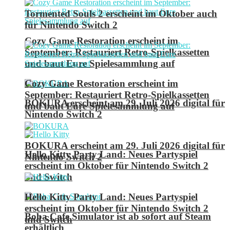
Tormented Souls 2 erscheint im Oktober auch
für Nintendo Switch 2
Cozy Game Restoration erscheint im
September: Restauriert Retro-Spielkassetten
und baut Eure Spielesammlung auf
Cozy Game Restoration erscheint im
September: Restauriert Retro-Spielkassetten
BOKURA erscheint am 29. Juli 2026 digital für
und baut Eure Spielesammlung auf
Nintendo Switch 2
BOKURA erscheint am 29. Juli 2026 digital für
Hello Kitty Party Land: Neues Partyspiel
Nintendo Switch 2
erscheint im Oktober für Nintendo Switch 2
und Switch
Hello Kitty Party Land: Neues Partyspiel
erscheint im Oktober für Nintendo Switch 2
Boba Cafe Simulator ist ab sofort auf Steam
und Switch
erhältlich