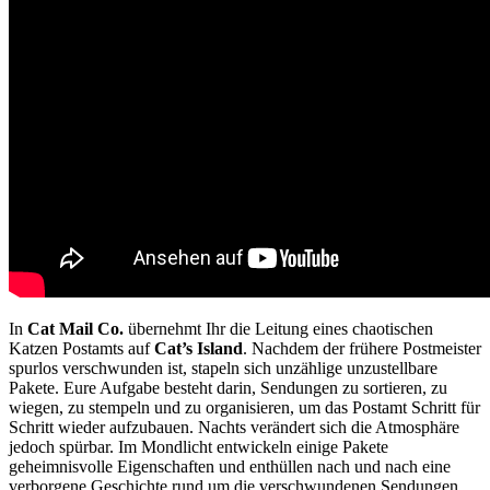
In
Cat Mail Co.
übernehmt Ihr die Leitung eines chaotischen
Katzen Postamts auf
Cat’s Island
. Nachdem der frühere Postmeister
spurlos verschwunden ist, stapeln sich unzählige unzustellbare
Pakete. Eure Aufgabe besteht darin, Sendungen zu sortieren, zu
wiegen, zu stempeln und zu organisieren, um das Postamt Schritt für
Schritt wieder aufzubauen. Nachts verändert sich die Atmosphäre
jedoch spürbar. Im Mondlicht entwickeln einige Pakete
geheimnisvolle Eigenschaften und enthüllen nach und nach eine
verborgene Geschichte rund um die verschwundenen Sendungen