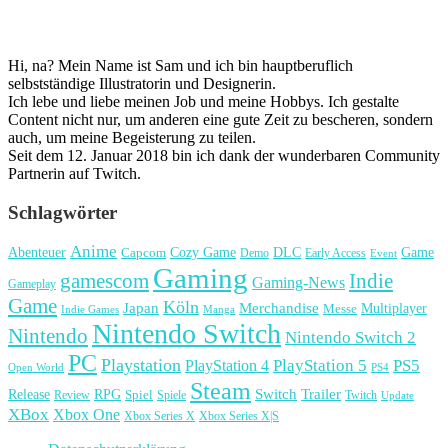
Hi, na? Mein Name ist Sam und ich bin hauptberuflich
selbstständige Illustratorin und Designerin.
Ich lebe und liebe meinen Job und meine Hobbys. Ich gestalte
Content nicht nur, um anderen eine gute Zeit zu bescheren, sondern
auch, um meine Begeisterung zu teilen.
Seit dem 12. Januar 2018 bin ich dank der wunderbaren Community
Partnerin auf Twitch.
Schlagwörter
Anime
Cozy Game
Game
Abenteuer
DLC
Capcom
Demo
Early Access
Event
Gaming
gamescom
Indie
Gaming-News
Gameplay
Game
Köln
Japan
Merchandise
Multiplayer
Messe
Indie Games
Manga
Nintendo Switch
Nintendo
Nintendo Switch 2
PC
Playstation
PlayStation 4
PlayStation 5
PS5
Open World
PS4
Steam
Release
RPG
Switch
Trailer
Spiel
Spiele
Twitch
Review
Update
XBox
Xbox One
Xbox Series X
Xbox Series X|S