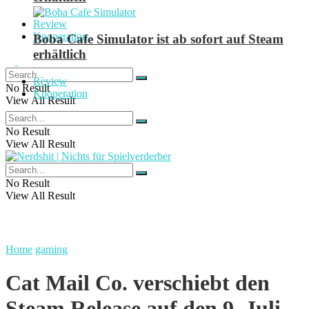
Review
Kooperation
Boba Cafe Simulator ist ab sofort auf Steam
erhältlich
Review
No Result
Kooperation
View All Result
No Result
View All Result
No Result
View All Result
Home
gaming
Cat Mail Co. verschiebt den
Steam Release auf den 9. Juli