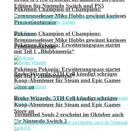
Edition für Nintendo Switch und PS5
Pokémon Champion of Champions:
Brennnesselesser Mike Hobbs gewinnt kurioses
Promotionturnier
Pokémon Champion of Champions:
Brennnesselesser Mike Hobbs gewinnt kurioses
Pokémon Pokopia: Erweiterungspass startet
Promotionturnier
mit Teil 1 „Blubbmeeria“
Pokémon Pokopia: Erweiterungspass startet
Broke Wizards: 5TH Cell kündigt schräges
mit Teil 1 „Blubbmeeria“
Koop-Abenteuer für Steam und Epic Games
Store an
Broke Wizards: 5TH Cell kündigt schräges
Koop-Abenteuer für Steam und Epic Games
Store an
Tormented Souls 2 erscheint im Oktober auch
für Nintendo Switch 2