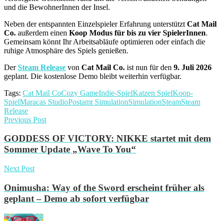
und die BewohnerInnen der Insel.
Neben der entspannten Einzelspieler Erfahrung unterstützt
Cat Mail
Co.
außerdem einen
Koop Modus für bis zu vier SpielerInnen
.
Gemeinsam könnt Ihr Arbeitsabläufe optimieren oder einfach die
ruhige Atmosphäre des Spiels genießen.
Der
Steam Release
von
Cat Mail Co.
ist nun für den
9. Juli 2026
geplant. Die kostenlose Demo bleibt weiterhin verfügbar.
Tags:
Cat Mail Co
Cozy Game
Indie-Spiel
Katzen Spiel
Koop-
Spiel
Maracas Studio
Postamt Simulation
Simulation
Steam
Steam
Release
Previous Post
GODDESS OF VICTORY: NIKKE startet mit dem
Sommer Update „Wave To You“
Next Post
Onimusha: Way of the Sword erscheint früher als
geplant – Demo ab sofort verfügbar