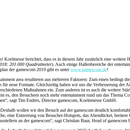
! Koelmesse berichtet, dass es in diesem Jahr zusätzlich eine weitere 
018: 201.000 Quadratmeter
). Auch einige Hallenbereiche der enterta
enplan der gamescom 2019 gibt es unter
www.gamescom.de
!
ainment area resultieren aus mehreren Faktoren: Zum einen bedingt die
für neue Formate. Gleichzeitig haben wir uns die Verbesserung der Aufe
verschiedenen Maßnahmen ein. Zum anderen ist es auch die weitere Stä
 ist es, den Besuchern noch mehr entertainment rund um das Thema Co
chen“, sagt Tim Endres, Director gamescom, Koelnmesse GmbH.
Deshalb wollen wir den Besuch auf der gamescom deutlich komfortable
, eine Entzerrung von Besucher-Hotspots, das Abendticket, breitere 
Ausstellern an der gamescom“, sagt Christian Baur, Head of gamesco