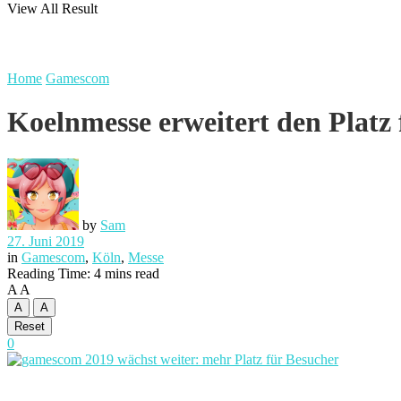
View All Result
Home
Gamescom
Koelnmesse erweitert den Platz
by
Sam
27. Juni 2019
in
Gamescom
,
Köln
,
Messe
Reading Time: 4 mins read
A
A
A
A
Reset
0