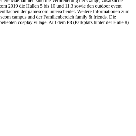
eitere Maßnahmen sind die Verbreiterung der Gänge, zusätzliche
com 2019 die Hallen 5 bis 10 und 11.3 sowie den outdoor event
Eventflächen der gamescom unterscheidet. Weitere Informationen zum
mescom campus und der Familienbereich family & friends. Die
beliebten cosplay village. Auf dem P8 (Parkplatz hinter der Halle 8)