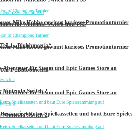
ser Mike Hobbs gewinnt kurioses Promotionturnier
 Edition für Nintendo Switch und PS5
 Teil 1 „Blubbmeeria“
ser Mike Hobbs gewinnt kurioses Promotionturnier
p-Abenteuer für Steam und Epic Games Store an
 Teil 1 „Blubbmeeria“
r Nintendo Switch 2
p-Abenteuer für Steam und Epic Games Store an
Restauriert Retro-Spielkassetten und baut Eure Spie
r Nintendo Switch 2