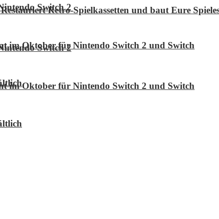
Nintendo Switch 2
Restauriert Retro-Spielkassetten und baut Eure Spie
int im Oktober für Nintendo Switch 2 und Switch
Nintendo Switch 2
ltlich
int im Oktober für Nintendo Switch 2 und Switch
ltlich