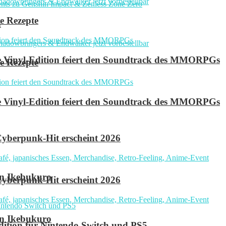
e Rezepte
n
ve Vinyl-Edition feiert den Soundtrack des MMORPGs
e Rezepte
ve Vinyl-Edition feiert den Soundtrack des MMORPGs
yberpunk-Hit erscheint 2026
in Ikebukuro
yberpunk-Hit erscheint 2026
in Ikebukuro
 Edition für Nintendo Switch und PS5