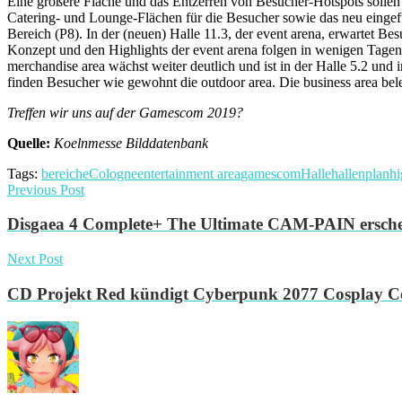
Eine größere Fläche und das Entzerren von Besucher-Hotspots sollen 
Catering- und Lounge-Flächen für die Besucher sowie das neu eingef
Bereich (P8). In der (neuen) Halle 11.3, der event arena, erwartet 
Konzept und den Highlights der event arena folgen in wenigen Tagen.
merchandise area wächst weiter deutlich und ist in der Halle 5.2 und i
finden Besucher wie gewohnt die outdoor area. Die business area bele
Treffen wir uns auf der Gamescom 2019?
Quelle:
Koelnmesse Bilddatenbank
Tags:
bereiche
Cologne
entertainment area
gamescom
Halle
hallenplan
hi
Previous Post
Disgaea 4 Complete+ The Ultimate CAM-PAIN ersche
Next Post
CD Projekt Red kündigt Cyberpunk 2077 Cosplay Co