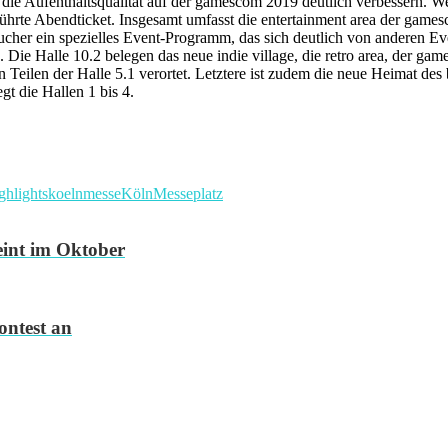
die Aufenthaltsqualität auf der gamescom 2019 deutlich verbessern. W
ührte Abendticket. Insgesamt umfasst die entertainment area der games
Besucher ein spezielles Event-Programm, das sich deutlich von anderen 
 Die Halle 10.2 belegen das neue indie village, die retro area, der ga
n Teilen der Halle 5.1 verortet. Letztere ist zudem die neue Heimat des 
gt die Hallen 1 bis 4.
ghlights
koelnmesse
Köln
Messe
platz
int im Oktober
ntest an