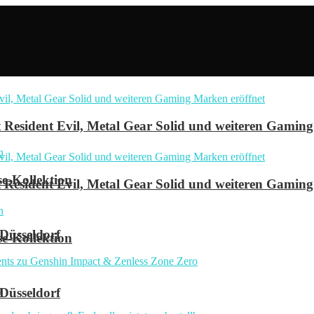
Resident Evil, Metal Gear Solid und weiteren Gaming
se-Kollektion
Resident Evil, Metal Gear Solid und weiteren Gaming
 Düsseldorf
se-Kollektion
n
 Düsseldorf