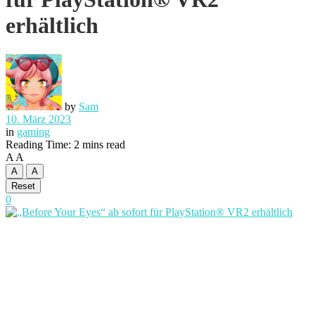
erhältlich
by
Sam
10. März 2023
in
gaming
Reading Time: 2 mins read
A
A
A
A
Reset
0