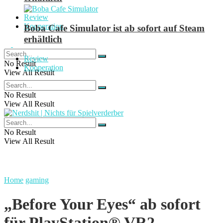
Review
Kooperation
Boba Cafe Simulator ist ab sofort auf Steam
erhältlich
Review
No Result
Kooperation
View All Result
No Result
View All Result
No Result
View All Result
Home
gaming
„Before Your Eyes“ ab sofort
für PlayStation® VR2