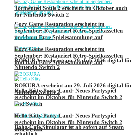
Tormented Souls 2 erscheint im Oktober auch
für Nintendo Switch 2
Cozy Game Restoration erscheint im
September: Restauriert Retro-Spielkassetten
und baut Eure Spielesammlung auf
Cozy Game Restoration erscheint im
September: Restauriert Retro-Spielkassetten
BOKURA erscheint am 29. Juli 2026 digital für
und baut Eure Spielesammlung auf
Nintendo Switch 2
BOKURA erscheint am 29. Juli 2026 digital für
Hello Kitty Party Land: Neues Partyspiel
Nintendo Switch 2
erscheint im Oktober für Nintendo Switch 2
und Switch
Hello Kitty Party Land: Neues Partyspiel
erscheint im Oktober für Nintendo Switch 2
Boba Cafe Simulator ist ab sofort auf Steam
und Switch
erhältlich