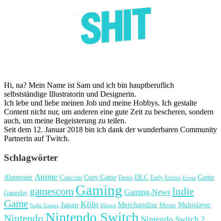
Hi, na? Mein Name ist Sam und ich bin hauptberuflich
selbstständige Illustratorin und Designerin.
Ich lebe und liebe meinen Job und meine Hobbys. Ich gestalte
Content nicht nur, um anderen eine gute Zeit zu bescheren, sondern
auch, um meine Begeisterung zu teilen.
Seit dem 12. Januar 2018 bin ich dank der wunderbaren Community
Partnerin auf Twitch.
Schlagwörter
Anime
Cozy Game
Game
Abenteuer
DLC
Capcom
Demo
Early Access
Event
Gaming
gamescom
Indie
Gaming-News
Gameplay
Game
Köln
Japan
Merchandise
Multiplayer
Messe
Indie Games
Manga
Nintendo Switch
Nintendo
Nintendo Switch 2