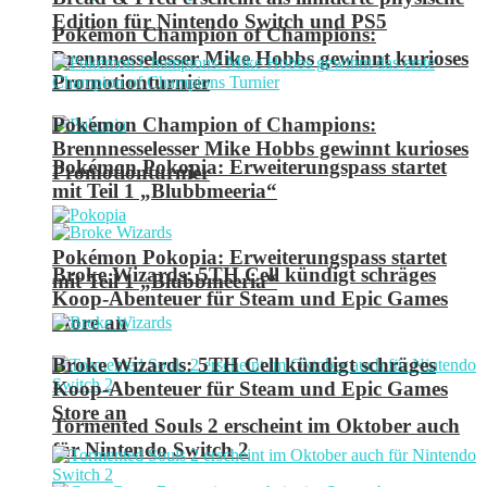
Edition für Nintendo Switch und PS5
Pokémon Champion of Champions:
Brennnesselesser Mike Hobbs gewinnt kurioses
Promotionturnier
Pokémon Champion of Champions:
Brennnesselesser Mike Hobbs gewinnt kurioses
Pokémon Pokopia: Erweiterungspass startet
Promotionturnier
mit Teil 1 „Blubbmeeria“
Pokémon Pokopia: Erweiterungspass startet
Broke Wizards: 5TH Cell kündigt schräges
mit Teil 1 „Blubbmeeria“
Koop-Abenteuer für Steam und Epic Games
Store an
Broke Wizards: 5TH Cell kündigt schräges
Koop-Abenteuer für Steam und Epic Games
Store an
Tormented Souls 2 erscheint im Oktober auch
für Nintendo Switch 2