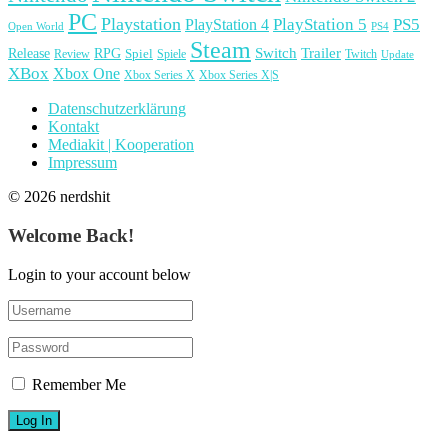
PC
Playstation
PlayStation 4
PlayStation 5
PS5
Open World
PS4
Steam
Release
RPG
Switch
Trailer
Spiel
Spiele
Twitch
Review
Update
XBox
Xbox One
Xbox Series X
Xbox Series X|S
Datenschutzerklärung
Kontakt
Mediakit | Kooperation
Impressum
© 2026 nerdshit
Welcome Back!
Login to your account below
Remember Me