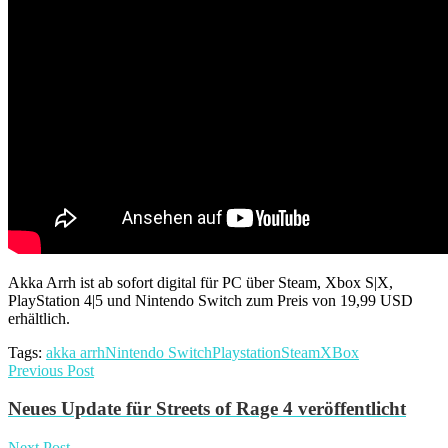
Akka Arrh ist ab sofort digital für PC über Steam, Xbox S|X,
PlayStation 4|5 und Nintendo Switch zum Preis von 19,99 USD
erhältlich.
Tags:
akka arrh
Nintendo Switch
Playstation
Steam
XBox
Previous Post
Neues Update für Streets of Rage 4 veröffentlicht
Next Post