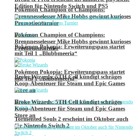
Edition für Nintendo Switch und PS5
Pokémon Champion of Champions:
Brennnesselesser Mike Hobbs gewinnt kurioses
Promotionturnier
Pokémon Champion of Champions:
Brennnesselesser Mike Hobbs gewinnt kurioses
Pokémon Pokopia: Erweiterungspass startet
Promotionturnier
mit Teil 1 „Blubbmeeria“
Pokémon Pokopia: Erweiterungspass startet
Broke Wizards: 5TH Cell kündigt schräges
mit Teil 1 „Blubbmeeria“
Koop-Abenteuer für Steam und Epic Games
Store an
Broke Wizards: 5TH Cell kündigt schräges
Koop-Abenteuer für Steam und Epic Games
Store an
Tormented Souls 2 erscheint im Oktober auch
für Nintendo Switch 2