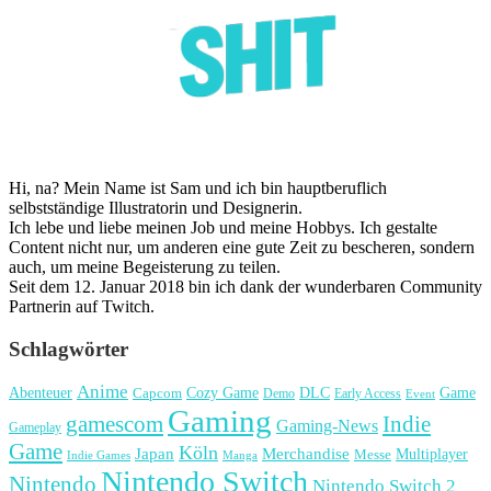
Hi, na? Mein Name ist Sam und ich bin hauptberuflich
selbstständige Illustratorin und Designerin.
Ich lebe und liebe meinen Job und meine Hobbys. Ich gestalte
Content nicht nur, um anderen eine gute Zeit zu bescheren, sondern
auch, um meine Begeisterung zu teilen.
Seit dem 12. Januar 2018 bin ich dank der wunderbaren Community
Partnerin auf Twitch.
Schlagwörter
Anime
Cozy Game
Game
Abenteuer
DLC
Capcom
Demo
Early Access
Event
Gaming
gamescom
Indie
Gaming-News
Gameplay
Game
Köln
Japan
Merchandise
Multiplayer
Messe
Indie Games
Manga
Nintendo Switch
Nintendo
Nintendo Switch 2