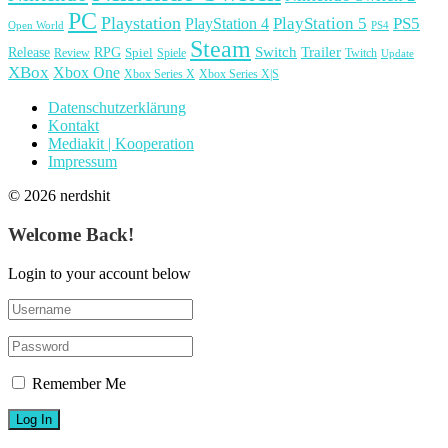
PC
Playstation
PlayStation 4
PlayStation 5
PS5
Open World
PS4
Steam
Release
RPG
Switch
Trailer
Spiel
Spiele
Twitch
Review
Update
XBox
Xbox One
Xbox Series X
Xbox Series X|S
Datenschutzerklärung
Kontakt
Mediakit | Kooperation
Impressum
© 2026 nerdshit
Welcome Back!
Login to your account below
Remember Me