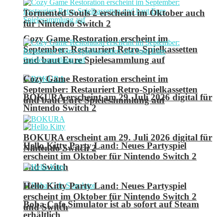
Tormented Souls 2 erscheint im Oktober auch
für Nintendo Switch 2
Cozy Game Restoration erscheint im
September: Restauriert Retro-Spielkassetten
und baut Eure Spielesammlung auf
Cozy Game Restoration erscheint im
September: Restauriert Retro-Spielkassetten
BOKURA erscheint am 29. Juli 2026 digital für
und baut Eure Spielesammlung auf
Nintendo Switch 2
BOKURA erscheint am 29. Juli 2026 digital für
Hello Kitty Party Land: Neues Partyspiel
Nintendo Switch 2
erscheint im Oktober für Nintendo Switch 2
und Switch
Hello Kitty Party Land: Neues Partyspiel
erscheint im Oktober für Nintendo Switch 2
Boba Cafe Simulator ist ab sofort auf Steam
und Switch
erhältlich