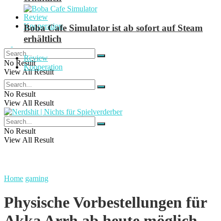
Review
Kooperation
Boba Cafe Simulator ist ab sofort auf Steam
erhältlich
Review
No Result
Kooperation
View All Result
No Result
View All Result
No Result
View All Result
Home
gaming
Physische Vorbestellungen für
Akka Arrh ab heute möglich