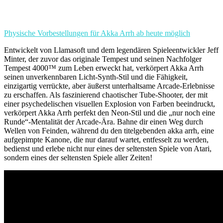
Physische Vorbestellungen für Akka Arrh ab heute möglich
Entwickelt von Llamasoft und dem legendären Spieleentwickler Jeff
Minter, der zuvor das originale Tempest und seinen Nachfolger
Tempest 4000™ zum Leben erweckt hat, verkörpert Akka Arrh
seinen unverkennbaren Licht-Synth-Stil und die Fähigkeit,
einzigartig verrückte, aber äußerst unterhaltsame Arcade-Erlebnisse
zu erschaffen.
Als faszinierend chaotischer Tube-Shooter, der mit
einer psychedelischen visuellen Explosion von Farben beeindruckt,
verkörpert Akka Arrh perfekt den Neon-Stil und die „nur noch eine
Runde“-Mentalität der Arcade-Ära. Bahne dir einen Weg durch
Wellen von Feinden, während du den titelgebenden akka arrh, eine
aufgepimpte Kanone, die nur darauf wartet, entfesselt zu werden,
bedienst und erlebe nicht nur eines der seltensten Spiele von Atari,
sondern eines der seltensten Spiele aller Zeiten!