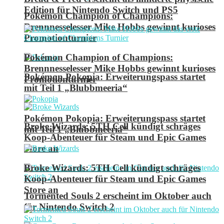
Edition für Nintendo Switch und PS5
Pokémon Champion of Champions:
Brennnesselesser Mike Hobbs gewinnt kurioses
Promotionturnier
Pokémon Champion of Champions:
Brennnesselesser Mike Hobbs gewinnt kurioses
Pokémon Pokopia: Erweiterungspass startet
Promotionturnier
mit Teil 1 „Blubbmeeria“
Pokémon Pokopia: Erweiterungspass startet
Broke Wizards: 5TH Cell kündigt schräges
mit Teil 1 „Blubbmeeria“
Koop-Abenteuer für Steam und Epic Games
Store an
Broke Wizards: 5TH Cell kündigt schräges
Koop-Abenteuer für Steam und Epic Games
Store an
Tormented Souls 2 erscheint im Oktober auch
für Nintendo Switch 2