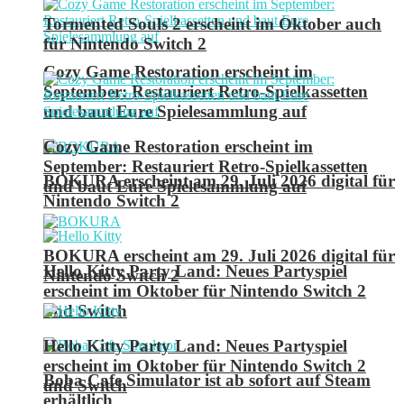
Tormented Souls 2 erscheint im Oktober auch
für Nintendo Switch 2
Cozy Game Restoration erscheint im
September: Restauriert Retro-Spielkassetten
und baut Eure Spielesammlung auf
Cozy Game Restoration erscheint im
September: Restauriert Retro-Spielkassetten
BOKURA erscheint am 29. Juli 2026 digital für
und baut Eure Spielesammlung auf
Nintendo Switch 2
BOKURA erscheint am 29. Juli 2026 digital für
Hello Kitty Party Land: Neues Partyspiel
Nintendo Switch 2
erscheint im Oktober für Nintendo Switch 2
und Switch
Hello Kitty Party Land: Neues Partyspiel
erscheint im Oktober für Nintendo Switch 2
Boba Cafe Simulator ist ab sofort auf Steam
und Switch
erhältlich