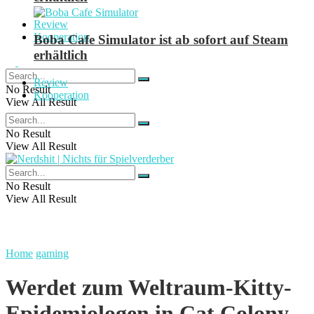
Review
Kooperation
Boba Cafe Simulator ist ab sofort auf Steam
erhältlich
Review
No Result
Kooperation
View All Result
No Result
View All Result
No Result
View All Result
Home
gaming
Werdet zum Weltraum-Kitty-
Epidemiologen in Cat Colony