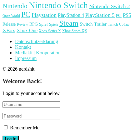
Nintendo Switch
Nintendo
Nintendo Switch 2
PC
Playstation
PlayStation 4
PlayStation 5
PS5
Open World
PS4
Steam
Release
RPG
Switch
Trailer
Spiel
Spiele
Twitch
Review
Update
XBox
Xbox One
Xbox Series X
Xbox Series X|S
Datenschutzerklärung
Kontakt
Mediakit | Kooperation
Impressum
© 2026 nerdshit
Welcome Back!
Login to your account below
Remember Me