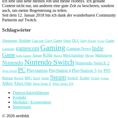
Ich lebe und liebe meinen Job und meine Hobbys. Ich gestalte
Content nicht nur, um anderen eine gute Zeit zu bescheren, sondern
auch, um meine Begeisterung zu teilen.
Seit dem 12. Januar 2018 bin ich dank der wunderbaren Community
Partnerin auf Twitch.
Schlagwörter
Anime
Cozy Game
Game
Abenteuer
DLC
Capcom
Demo
Early Access
Event
Gaming
gamescom
Indie
Gaming-News
Gameplay
Game
Köln
Japan
Merchandise
Multiplayer
Messe
Indie Games
Manga
Nintendo Switch
Nintendo
Nintendo Switch 2
PC
Playstation
PlayStation 4
PlayStation 5
PS5
Open World
PS4
Steam
Release
RPG
Switch
Trailer
Spiel
Spiele
Twitch
Review
Update
XBox
Xbox One
Xbox Series X
Xbox Series X|S
Datenschutzerklärung
Kontakt
Mediakit | Kooperation
Impressum
© 2026 nerdshit