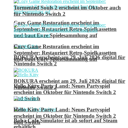
Tormented Souls 2 erscheint im Oktober auch
für Nintendo Switch 2
Cozy Game Restoration erscheint im
September: Restauriert Retro-Spielkassetten
und baut Eure Spielesammlung auf
Cozy Game Restoration erscheint im
September: Restauriert Retro-Spielkassetten
BOKURA erscheint am 29. Juli 2026 digital für
und baut Eure Spielesammlung auf
Nintendo Switch 2
BOKURA erscheint am 29. Juli 2026 digital für
Hello Kitty Party Land: Neues Partyspiel
Nintendo Switch 2
erscheint im Oktober für Nintendo Switch 2
und Switch
Hello Kitty Party Land: Neues Partyspiel
erscheint im Oktober für Nintendo Switch 2
Boba Cafe Simulator ist ab sofort auf Steam
und Switch
erhältlich