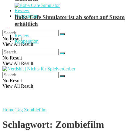
Review
Kooperation
Boba Cafe Simulator ist ab sofort auf Steam
erhältlich
Review
No Result
Kooperation
View All Result
No Result
View All Result
No Result
View All Result
Home
Tag
Zombiefilm
Schlagwort:
Zombiefilm