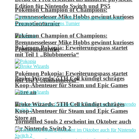
Edition für Nintendo Switch und PS5
Pokémon Champion of Champions:
Brennnesselesser Mike Hobbs gewinnt kurioses
Promotionturnier
Pokémon Champion of Champions:
Brennnesselesser Mike Hobbs gewinnt kurioses
Pokémon Pokopia: Erweiterungspass startet
Promotionturnier
mit Teil 1 „Blubbmeeria“
Pokémon Pokopia: Erweiterungspass startet
Broke Wizards: 5TH Cell kündigt schräges
mit Teil 1 „Blubbmeeria“
Koop-Abenteuer für Steam und Epic Games
Store an
Broke Wizards: 5TH Cell kündigt schräges
Koop-Abenteuer für Steam und Epic Games
Store an
Tormented Souls 2 erscheint im Oktober auch
für Nintendo Switch 2