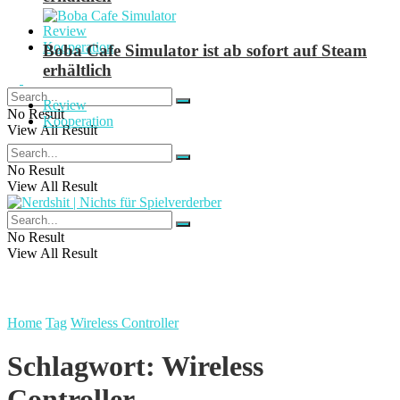
Review
Kooperation
Boba Cafe Simulator ist ab sofort auf Steam
erhältlich
Review
No Result
Kooperation
View All Result
No Result
View All Result
No Result
View All Result
Home
Tag
Wireless Controller
Schlagwort:
Wireless
Controller