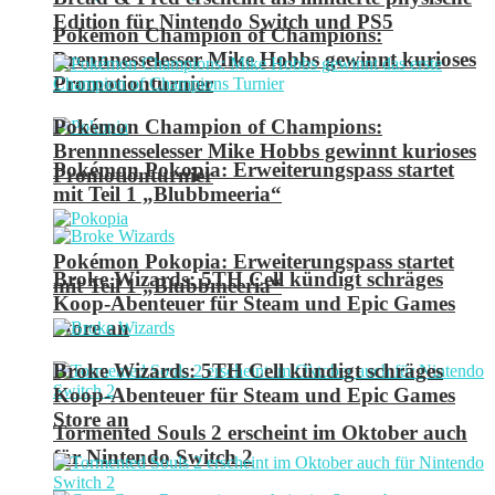
Edition für Nintendo Switch und PS5
Pokémon Champion of Champions:
Brennnesselesser Mike Hobbs gewinnt kurioses
Promotionturnier
Pokémon Champion of Champions:
Brennnesselesser Mike Hobbs gewinnt kurioses
Pokémon Pokopia: Erweiterungspass startet
Promotionturnier
mit Teil 1 „Blubbmeeria“
Pokémon Pokopia: Erweiterungspass startet
Broke Wizards: 5TH Cell kündigt schräges
mit Teil 1 „Blubbmeeria“
Koop-Abenteuer für Steam und Epic Games
Store an
Broke Wizards: 5TH Cell kündigt schräges
Koop-Abenteuer für Steam und Epic Games
Store an
Tormented Souls 2 erscheint im Oktober auch
für Nintendo Switch 2