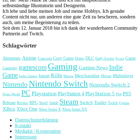
selbstständige Illustratorin und Designerin.
Ich lebe und liebe meinen Job und meine Hobbys. Ich gestalte
Content nicht nur, um anderen eine gute Zeit zu bescheren, sondern
auch, um meine Begeisterung zu teilen.
Seit dem 12. Januar 2018 bin ich dank der wunderbaren Community
Partnerin auf Twitch.
Schlagwörter
Anime
Cozy Game
Game
Abenteuer
DLC
Capcom
Demo
Early Access
Event
Gaming
gamescom
Indie
Gaming-News
Gameplay
Game
Köln
Japan
Merchandise
Multiplayer
Messe
Indie Games
Manga
Nintendo Switch
Nintendo
Nintendo Switch 2
PC
Playstation
PlayStation 4
PlayStation 5
PS5
Open World
PS4
Steam
Release
RPG
Switch
Trailer
Spiel
Spiele
Twitch
Review
Update
XBox
Xbox One
Xbox Series X
Xbox Series X|S
Datenschutzerklärung
Kontakt
Mediakit | Kooperation
Impressum