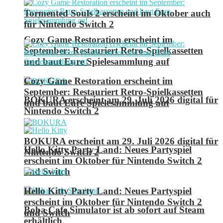
Tormented Souls 2 erscheint im Oktober auch
für Nintendo Switch 2
Cozy Game Restoration erscheint im
September: Restauriert Retro-Spielkassetten
und baut Eure Spielesammlung auf
Cozy Game Restoration erscheint im
September: Restauriert Retro-Spielkassetten
BOKURA erscheint am 29. Juli 2026 digital für
und baut Eure Spielesammlung auf
Nintendo Switch 2
BOKURA erscheint am 29. Juli 2026 digital für
Hello Kitty Party Land: Neues Partyspiel
Nintendo Switch 2
erscheint im Oktober für Nintendo Switch 2
und Switch
Hello Kitty Party Land: Neues Partyspiel
erscheint im Oktober für Nintendo Switch 2
Boba Cafe Simulator ist ab sofort auf Steam
und Switch
erhältlich