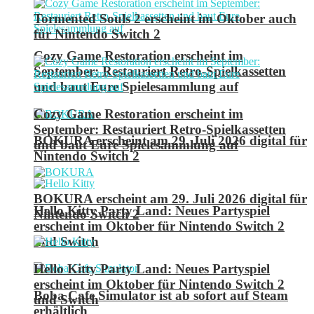
Tormented Souls 2 erscheint im Oktober auch
für Nintendo Switch 2
Cozy Game Restoration erscheint im
September: Restauriert Retro-Spielkassetten
und baut Eure Spielesammlung auf
Cozy Game Restoration erscheint im
September: Restauriert Retro-Spielkassetten
BOKURA erscheint am 29. Juli 2026 digital für
und baut Eure Spielesammlung auf
Nintendo Switch 2
BOKURA erscheint am 29. Juli 2026 digital für
Hello Kitty Party Land: Neues Partyspiel
Nintendo Switch 2
erscheint im Oktober für Nintendo Switch 2
und Switch
Hello Kitty Party Land: Neues Partyspiel
erscheint im Oktober für Nintendo Switch 2
Boba Cafe Simulator ist ab sofort auf Steam
und Switch
erhältlich