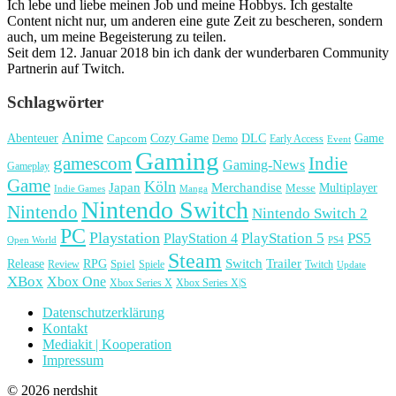
Ich lebe und liebe meinen Job und meine Hobbys. Ich gestalte
Content nicht nur, um anderen eine gute Zeit zu bescheren, sondern
auch, um meine Begeisterung zu teilen.
Seit dem 12. Januar 2018 bin ich dank der wunderbaren Community
Partnerin auf Twitch.
Schlagwörter
Anime
Cozy Game
Game
Abenteuer
DLC
Capcom
Demo
Early Access
Event
Gaming
gamescom
Indie
Gaming-News
Gameplay
Game
Köln
Japan
Merchandise
Multiplayer
Messe
Indie Games
Manga
Nintendo Switch
Nintendo
Nintendo Switch 2
PC
Playstation
PlayStation 4
PlayStation 5
PS5
Open World
PS4
Steam
Release
RPG
Switch
Trailer
Spiel
Spiele
Twitch
Review
Update
XBox
Xbox One
Xbox Series X
Xbox Series X|S
Datenschutzerklärung
Kontakt
Mediakit | Kooperation
Impressum
© 2026 nerdshit