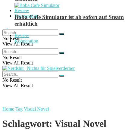
Review
Kooperation
Boba Cafe Simulator ist ab sofort auf Steam
erhältlich
Review
No Result
Kooperation
View All Result
No Result
View All Result
No Result
View All Result
Home
Tag
Visual Novel
Schlagwort:
Visual Novel