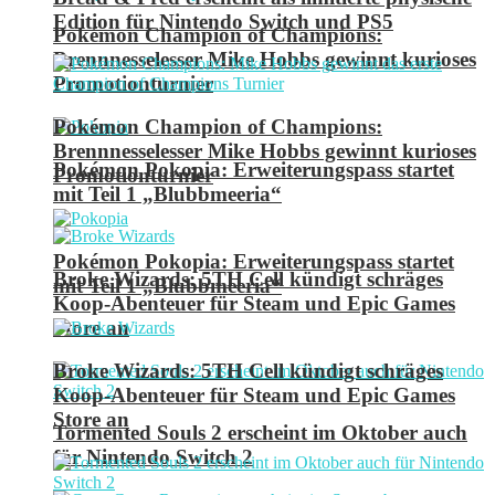
Edition für Nintendo Switch und PS5
Pokémon Champion of Champions:
Brennnesselesser Mike Hobbs gewinnt kurioses
Promotionturnier
Pokémon Champion of Champions:
Brennnesselesser Mike Hobbs gewinnt kurioses
Pokémon Pokopia: Erweiterungspass startet
Promotionturnier
mit Teil 1 „Blubbmeeria“
Pokémon Pokopia: Erweiterungspass startet
Broke Wizards: 5TH Cell kündigt schräges
mit Teil 1 „Blubbmeeria“
Koop-Abenteuer für Steam und Epic Games
Store an
Broke Wizards: 5TH Cell kündigt schräges
Koop-Abenteuer für Steam und Epic Games
Store an
Tormented Souls 2 erscheint im Oktober auch
für Nintendo Switch 2