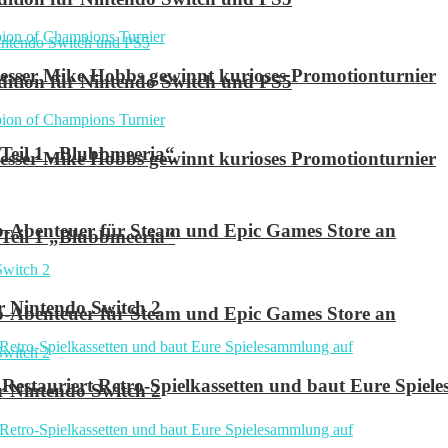
ser Mike Hobbs gewinnt kurioses Promotionturnier
 Edition für Nintendo Switch und PS5
 Teil 1 „Blubbmeeria“
ser Mike Hobbs gewinnt kurioses Promotionturnier
p-Abenteuer für Steam und Epic Games Store an
 Teil 1 „Blubbmeeria“
r Nintendo Switch 2
p-Abenteuer für Steam und Epic Games Store an
Restauriert Retro-Spielkassetten und baut Eure Spie
r Nintendo Switch 2