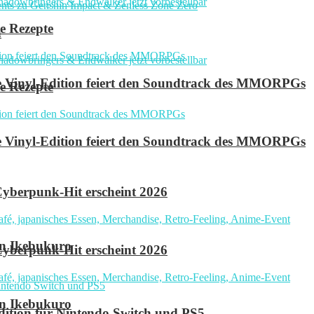
e Rezepte
n
ve Vinyl-Edition feiert den Soundtrack des MMORPGs
e Rezepte
ve Vinyl-Edition feiert den Soundtrack des MMORPGs
yberpunk-Hit erscheint 2026
in Ikebukuro
yberpunk-Hit erscheint 2026
in Ikebukuro
 Edition für Nintendo Switch und PS5