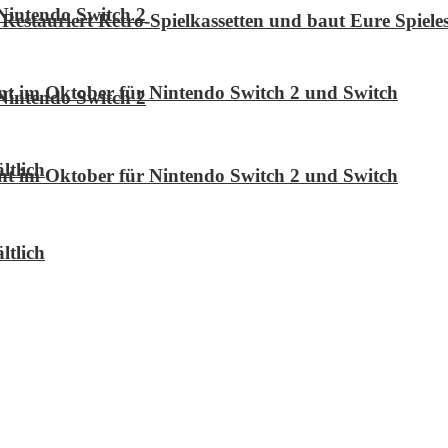
Nintendo Switch 2
Restauriert Retro-Spielkassetten und baut Eure Spie
int im Oktober für Nintendo Switch 2 und Switch
Nintendo Switch 2
ltlich
int im Oktober für Nintendo Switch 2 und Switch
ltlich