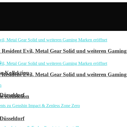
Resident Evil, Metal Gear Solid und weiteren Gaming
se-Kollektion
Resident Evil, Metal Gear Solid und weiteren Gaming
 Düsseldorf
se-Kollektion
n
 Düsseldorf