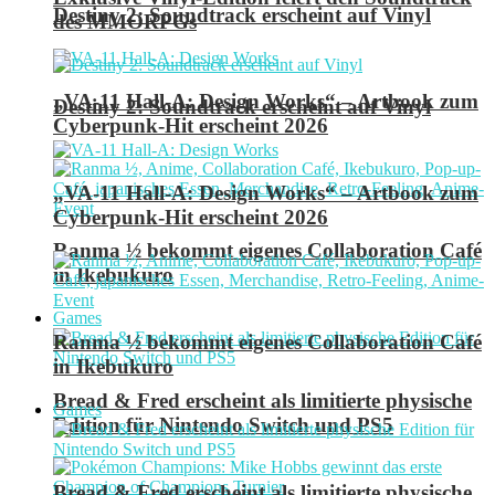
Destiny 2: Soundtrack erscheint auf Vinyl
des MMORPGs
„VA-11 Hall-A: Design Works“ – Artbook zum
Destiny 2: Soundtrack erscheint auf Vinyl
Cyberpunk-Hit erscheint 2026
„VA-11 Hall-A: Design Works“ – Artbook zum
Cyberpunk-Hit erscheint 2026
Ranma ½ bekommt eigenes Collaboration Café
in Ikebukuro
Games
Ranma ½ bekommt eigenes Collaboration Café
in Ikebukuro
Bread & Fred erscheint als limitierte physische
Games
Edition für Nintendo Switch und PS5
Bread & Fred erscheint als limitierte physische