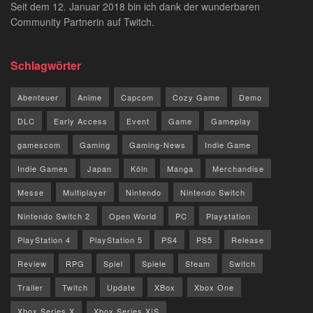
Seit dem 12. Januar 2018 bin ich dank der wunderbaren
Community Partnerin auf Twitch.
Schlagwörter
Abenteuer
Anime
Capcom
Cozy Game
Demo
DLC
Early Access
Event
Game
Gameplay
gamescom
Gaming
Gaming-News
Indie Game
Indie Games
Japan
Köln
Manga
Merchandise
Messe
Multiplayer
Nintendo
Nintendo Switch
Nintendo Switch 2
Open World
PC
Playstation
PlayStation 4
PlayStation 5
PS4
PS5
Release
Review
RPG
Spiel
Spiele
Steam
Switch
Trailer
Twitch
Update
XBox
Xbox One
Xbox Series X
Xbox Series X|S