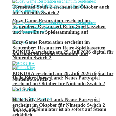
Tormented Souls 2 erscheint im Oktober auch
für Nintendo Switch 2
Cozy Game Restoration erscheint im
September: Restauriert Retro-Spielkassetten
und baut Eure Spielesammlung auf
Cozy Game Restoration erscheint im
September: Restauriert Retro-Spielkassetten
BOKURA erscheint am 29. Juli 2026 digital für
und baut Eure Spielesammlung auf
Nintendo Switch 2
BOKURA erscheint am 29. Juli 2026 digital für
Hello Kitty Party Land: Neues Partyspiel
Nintendo Switch 2
erscheint im Oktober für Nintendo Switch 2
und Switch
Hello Kitty Party Land: Neues Partyspiel
erscheint im Oktober für Nintendo Switch 2
Boba Cafe Simulator ist ab sofort auf Steam
und Switch
erhältlich