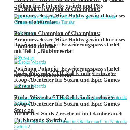
Edition für Nintendo Switch und PS5
Pokémon Champion of Champions:
Brennnesselesser Mike Hobbs gewinnt kurioses
Promotionturnier
Pokémon Champion of Champions:
Brennnesselesser Mike Hobbs gewinnt kurioses
Pokémon Pokopia: Erweiterungspass startet
Promotionturnier
mit Teil 1 „Blubbmeeria“
Pokémon Pokopia: Erweiterungspass startet
Broke Wizards: 5TH Cell kündigt schräges
mit Teil 1 „Blubbmeeria“
Koop-Abenteuer für Steam und Epic Games
Store an
Broke Wizards: 5TH Cell kündigt schräges
Koop-Abenteuer für Steam und Epic Games
Store an
Tormented Souls 2 erscheint im Oktober auch
für Nintendo Switch 2