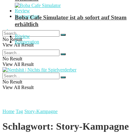
Review
Kooperation
Boba Cafe Simulator ist ab sofort auf Steam
erhältlich
Review
No Result
Kooperation
View All Result
No Result
View All Result
No Result
View All Result
Home
Tag
Story-Kampagne
Schlagwort:
Story-Kampagne