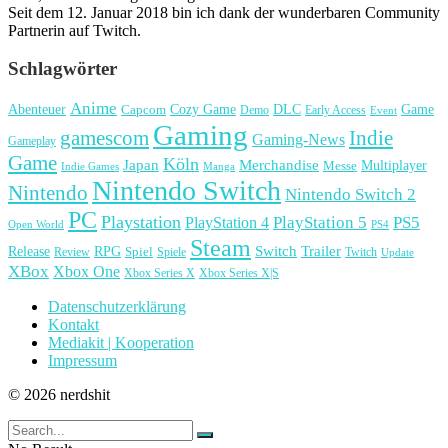
Seit dem 12. Januar 2018 bin ich dank der wunderbaren Community
Partnerin auf Twitch.
Schlagwörter
Anime
Cozy Game
Game
Abenteuer
DLC
Capcom
Demo
Early Access
Event
Gaming
gamescom
Indie
Gaming-News
Gameplay
Game
Köln
Japan
Merchandise
Multiplayer
Messe
Indie Games
Manga
Nintendo Switch
Nintendo
Nintendo Switch 2
PC
Playstation
PlayStation 4
PlayStation 5
PS5
Open World
PS4
Steam
Release
RPG
Switch
Trailer
Spiel
Spiele
Twitch
Review
Update
XBox
Xbox One
Xbox Series X
Xbox Series X|S
Datenschutzerklärung
Kontakt
Mediakit | Kooperation
Impressum
© 2026 nerdshit