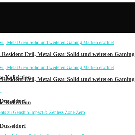
Resident Evil, Metal Gear Solid und weiteren Gaming
se-Kollektion
Resident Evil, Metal Gear Solid und weiteren Gaming
 Düsseldorf
se-Kollektion
n
 Düsseldorf