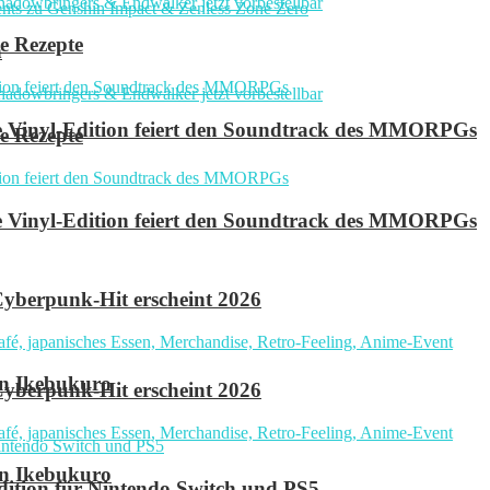
e Rezepte
n
ve Vinyl-Edition feiert den Soundtrack des MMORPGs
e Rezepte
ve Vinyl-Edition feiert den Soundtrack des MMORPGs
yberpunk-Hit erscheint 2026
in Ikebukuro
yberpunk-Hit erscheint 2026
in Ikebukuro
 Edition für Nintendo Switch und PS5