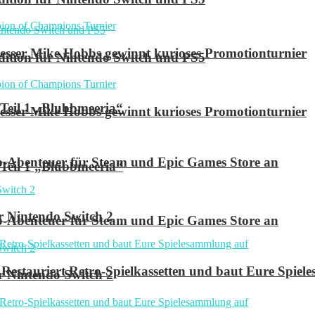
ser Mike Hobbs gewinnt kurioses Promotionturnier
 Edition für Nintendo Switch und PS5
 Teil 1 „Blubbmeeria“
ser Mike Hobbs gewinnt kurioses Promotionturnier
p-Abenteuer für Steam und Epic Games Store an
 Teil 1 „Blubbmeeria“
r Nintendo Switch 2
p-Abenteuer für Steam und Epic Games Store an
Restauriert Retro-Spielkassetten und baut Eure Spie
r Nintendo Switch 2