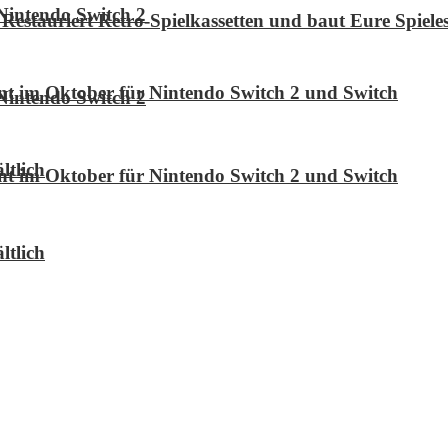
Nintendo Switch 2
Restauriert Retro-Spielkassetten und baut Eure Spie
int im Oktober für Nintendo Switch 2 und Switch
Nintendo Switch 2
ltlich
int im Oktober für Nintendo Switch 2 und Switch
ltlich