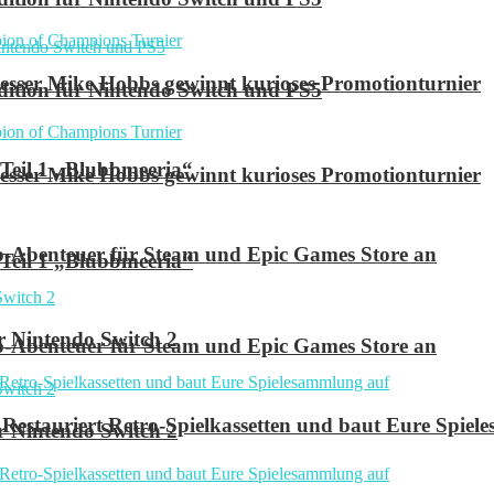
ser Mike Hobbs gewinnt kurioses Promotionturnier
 Edition für Nintendo Switch und PS5
 Teil 1 „Blubbmeeria“
ser Mike Hobbs gewinnt kurioses Promotionturnier
p-Abenteuer für Steam und Epic Games Store an
 Teil 1 „Blubbmeeria“
r Nintendo Switch 2
p-Abenteuer für Steam und Epic Games Store an
Restauriert Retro-Spielkassetten und baut Eure Spie
r Nintendo Switch 2