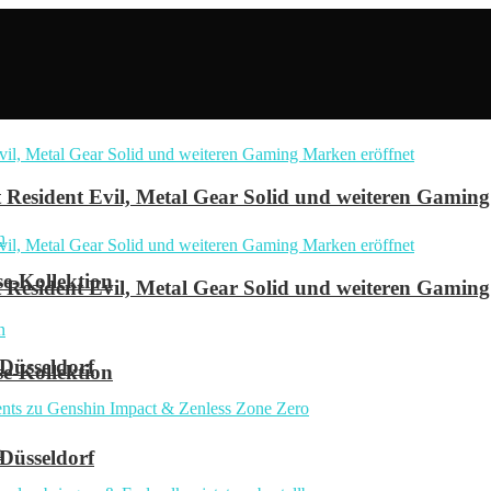
Resident Evil, Metal Gear Solid und weiteren Gaming
se-Kollektion
Resident Evil, Metal Gear Solid und weiteren Gaming
 Düsseldorf
se-Kollektion
n
 Düsseldorf