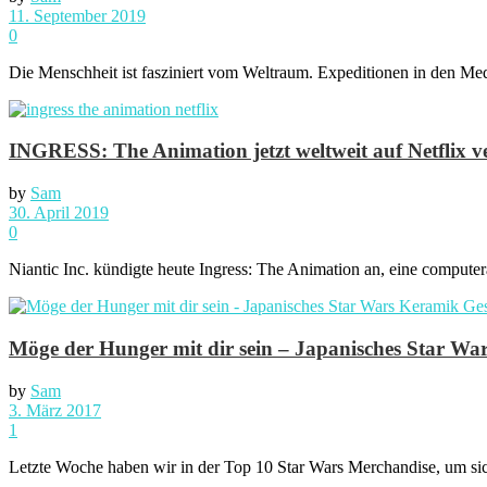
11. September 2019
0
Die Menschheit ist fasziniert vom Weltraum. Expeditionen in den Med
INGRESS: The Animation jetzt weltweit auf Netflix v
by
Sam
30. April 2019
0
Niantic Inc. kündigte heute Ingress: The Animation an, eine computera
Möge der Hunger mit dir sein – Japanisches Star Wa
by
Sam
3. März 2017
1
Letzte Woche haben wir in der Top 10 Star Wars Merchandise, um sich