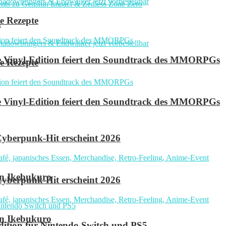
e Rezepte
n
ve Vinyl-Edition feiert den Soundtrack des MMORPGs
e Rezepte
ve Vinyl-Edition feiert den Soundtrack des MMORPGs
yberpunk-Hit erscheint 2026
in Ikebukuro
yberpunk-Hit erscheint 2026
in Ikebukuro
 Edition für Nintendo Switch und PS5