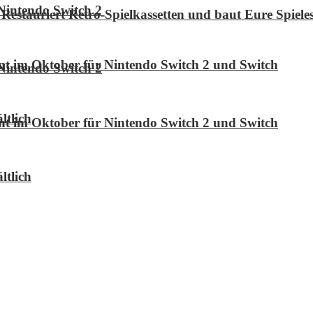
Nintendo Switch 2
Restauriert Retro-Spielkassetten und baut Eure Spie
int im Oktober für Nintendo Switch 2 und Switch
Nintendo Switch 2
ltlich
int im Oktober für Nintendo Switch 2 und Switch
ltlich