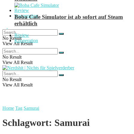
Review
Kooperation
Boba Cafe Simulator ist ab sofort auf Steam
erhältlich
Review
No Result
Kooperation
View All Result
No Result
View All Result
No Result
View All Result
Home
Tag
Samurai
Schlagwort:
Samurai