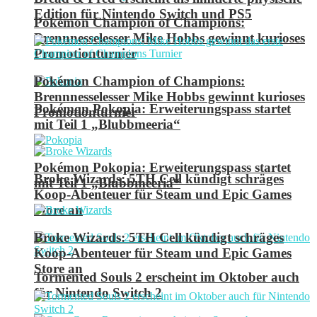
Edition für Nintendo Switch und PS5
Pokémon Champion of Champions:
Brennnesselesser Mike Hobbs gewinnt kurioses
Promotionturnier
Pokémon Champion of Champions:
Brennnesselesser Mike Hobbs gewinnt kurioses
Pokémon Pokopia: Erweiterungspass startet
Promotionturnier
mit Teil 1 „Blubbmeeria“
Pokémon Pokopia: Erweiterungspass startet
Broke Wizards: 5TH Cell kündigt schräges
mit Teil 1 „Blubbmeeria“
Koop-Abenteuer für Steam und Epic Games
Store an
Broke Wizards: 5TH Cell kündigt schräges
Koop-Abenteuer für Steam und Epic Games
Store an
Tormented Souls 2 erscheint im Oktober auch
für Nintendo Switch 2