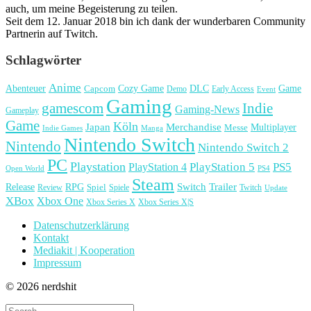
auch, um meine Begeisterung zu teilen.
Seit dem 12. Januar 2018 bin ich dank der wunderbaren Community
Partnerin auf Twitch.
Schlagwörter
Anime
Cozy Game
Game
Abenteuer
DLC
Capcom
Demo
Early Access
Event
Gaming
gamescom
Indie
Gaming-News
Gameplay
Game
Köln
Japan
Merchandise
Multiplayer
Messe
Indie Games
Manga
Nintendo Switch
Nintendo
Nintendo Switch 2
PC
Playstation
PlayStation 4
PlayStation 5
PS5
Open World
PS4
Steam
Release
RPG
Switch
Trailer
Spiel
Spiele
Twitch
Review
Update
XBox
Xbox One
Xbox Series X
Xbox Series X|S
Datenschutzerklärung
Kontakt
Mediakit | Kooperation
Impressum
© 2026 nerdshit