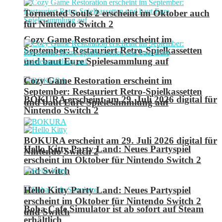
Tormented Souls 2 erscheint im Oktober auch
für Nintendo Switch 2
Cozy Game Restoration erscheint im
September: Restauriert Retro-Spielkassetten
und baut Eure Spielesammlung auf
Cozy Game Restoration erscheint im
September: Restauriert Retro-Spielkassetten
BOKURA erscheint am 29. Juli 2026 digital für
und baut Eure Spielesammlung auf
Nintendo Switch 2
BOKURA erscheint am 29. Juli 2026 digital für
Hello Kitty Party Land: Neues Partyspiel
Nintendo Switch 2
erscheint im Oktober für Nintendo Switch 2
und Switch
Hello Kitty Party Land: Neues Partyspiel
erscheint im Oktober für Nintendo Switch 2
Boba Cafe Simulator ist ab sofort auf Steam
und Switch
erhältlich