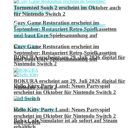
Tormented Souls 2 erscheint im Oktober auch
für Nintendo Switch 2
Cozy Game Restoration erscheint im
September: Restauriert Retro-Spielkassetten
und baut Eure Spielesammlung auf
Cozy Game Restoration erscheint im
September: Restauriert Retro-Spielkassetten
BOKURA erscheint am 29. Juli 2026 digital für
und baut Eure Spielesammlung auf
Nintendo Switch 2
BOKURA erscheint am 29. Juli 2026 digital für
Hello Kitty Party Land: Neues Partyspiel
Nintendo Switch 2
erscheint im Oktober für Nintendo Switch 2
und Switch
Hello Kitty Party Land: Neues Partyspiel
erscheint im Oktober für Nintendo Switch 2
Boba Cafe Simulator ist ab sofort auf Steam
und Switch
erhältlich