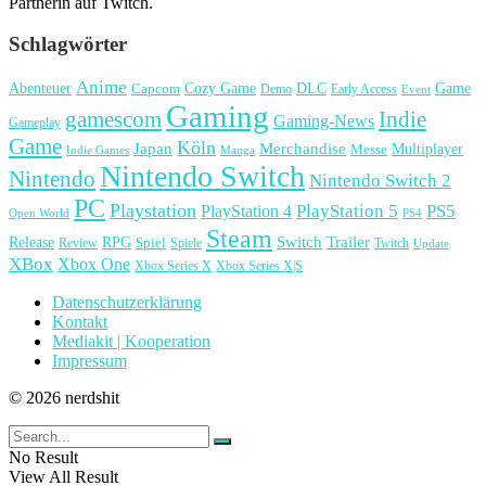
Partnerin auf Twitch.
Schlagwörter
Anime
Cozy Game
Game
Abenteuer
DLC
Capcom
Demo
Early Access
Event
Gaming
gamescom
Indie
Gaming-News
Gameplay
Game
Köln
Japan
Merchandise
Multiplayer
Messe
Indie Games
Manga
Nintendo Switch
Nintendo
Nintendo Switch 2
PC
Playstation
PlayStation 4
PlayStation 5
PS5
Open World
PS4
Steam
Release
RPG
Switch
Trailer
Spiel
Spiele
Twitch
Review
Update
XBox
Xbox One
Xbox Series X
Xbox Series X|S
Datenschutzerklärung
Kontakt
Mediakit | Kooperation
Impressum
© 2026 nerdshit
No Result
View All Result