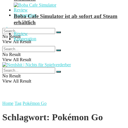
Review
Kooperation
Boba Cafe Simulator ist ab sofort auf Steam
erhältlich
Review
No Result
Kooperation
View All Result
No Result
View All Result
No Result
View All Result
Home
Tag
Pokémon Go
Schlagwort:
Pokémon Go