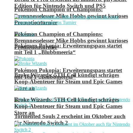
Edition für Nintendo Switch und PS5
Pokémon Champion of Champions:
Brennnesselesser Mike Hobbs gewinnt kurioses
Promotionturnier
Pokémon Champion of Champions:
Brennnesselesser Mike Hobbs gewinnt kurioses
Pokémon Pokopia: Erweiterungspass startet
Promotionturnier
mit Teil 1 „Blubbmeeria“
Pokémon Pokopia: Erweiterungspass startet
Broke Wizards: 5TH Cell kündigt schräges
mit Teil 1 „Blubbmeeria“
Koop-Abenteuer für Steam und Epic Games
Store an
Broke Wizards: 5TH Cell kündigt schräges
Koop-Abenteuer für Steam und Epic Games
Store an
Tormented Souls 2 erscheint im Oktober auch
für Nintendo Switch 2