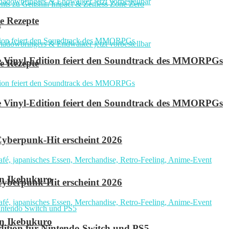
e Rezepte
n
ve Vinyl-Edition feiert den Soundtrack des MMORPGs
e Rezepte
ve Vinyl-Edition feiert den Soundtrack des MMORPGs
yberpunk-Hit erscheint 2026
in Ikebukuro
yberpunk-Hit erscheint 2026
in Ikebukuro
 Edition für Nintendo Switch und PS5