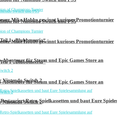
ser Mike Hobbs gewinnt kurioses Promotionturnier
 Edition für Nintendo Switch und PS5
 Teil 1 „Blubbmeeria“
ser Mike Hobbs gewinnt kurioses Promotionturnier
p-Abenteuer für Steam und Epic Games Store an
 Teil 1 „Blubbmeeria“
r Nintendo Switch 2
p-Abenteuer für Steam und Epic Games Store an
Restauriert Retro-Spielkassetten und baut Eure Spie
r Nintendo Switch 2