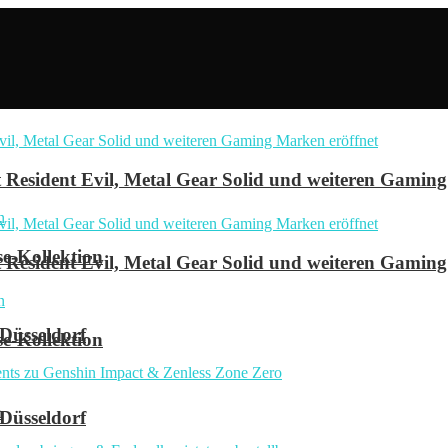
Resident Evil, Metal Gear Solid und weiteren Gaming
se-Kollektion
Resident Evil, Metal Gear Solid und weiteren Gaming
 Düsseldorf
se-Kollektion
n
 Düsseldorf