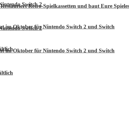
Nintendo Switch 2
Restauriert Retro-Spielkassetten und baut Eure Spie
int im Oktober für Nintendo Switch 2 und Switch
Nintendo Switch 2
ltlich
int im Oktober für Nintendo Switch 2 und Switch
ltlich