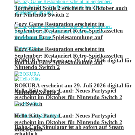
Tormented Souls 2 erscheint im Oktober auch
für Nintendo Switch 2
Cozy Game Restoration erscheint im
September: Restauriert Retro-Spielkassetten
und baut Eure Spielesammlung auf
Cozy Game Restoration erscheint im
September: Restauriert Retro-Spielkassetten
BOKURA erscheint am 29. Juli 2026 digital für
und baut Eure Spielesammlung auf
Nintendo Switch 2
BOKURA erscheint am 29. Juli 2026 digital für
Hello Kitty Party Land: Neues Partyspiel
Nintendo Switch 2
erscheint im Oktober für Nintendo Switch 2
und Switch
Hello Kitty Party Land: Neues Partyspiel
erscheint im Oktober für Nintendo Switch 2
Boba Cafe Simulator ist ab sofort auf Steam
und Switch
erhältlich