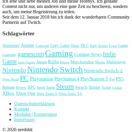
Ich lebe und liebe meinen Job und meine Hobbys. Ich gestalte
Content nicht nur, um anderen eine gute Zeit zu bescheren, sondern
auch, um meine Begeisterung zu teilen.
Seit dem 12. Januar 2018 bin ich dank der wunderbaren Community
Partnerin auf Twitch.
Schlagwörter
Anime
Cozy Game
Game
Abenteuer
DLC
Capcom
Demo
Early Access
Event
Gaming
gamescom
Indie
Gaming-News
Gameplay
Game
Köln
Japan
Merchandise
Multiplayer
Messe
Indie Games
Manga
Nintendo Switch
Nintendo
Nintendo Switch 2
PC
Playstation
PlayStation 4
PlayStation 5
PS5
Open World
PS4
Steam
Release
RPG
Switch
Trailer
Spiel
Spiele
Twitch
Review
Update
XBox
Xbox One
Xbox Series X
Xbox Series X|S
Datenschutzerklärung
Kontakt
Mediakit | Kooperation
Impressum
© 2026 nerdshit