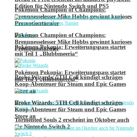
Edition für Nintendo Switch und PS5
Pokémon Champion of Champions:
Brennnesselesser Mike Hobbs gewinnt kurioses
Promotionturnier
Pokémon Champion of Champions:
Brennnesselesser Mike Hobbs gewinnt kurioses
Pokémon Pokopia: Erweiterungspass startet
Promotionturnier
mit Teil 1 „Blubbmeeria“
Pokémon Pokopia: Erweiterungspass startet
Broke Wizards: 5TH Cell kündigt schräges
mit Teil 1 „Blubbmeeria“
Koop-Abenteuer für Steam und Epic Games
Store an
Broke Wizards: 5TH Cell kündigt schräges
Koop-Abenteuer für Steam und Epic Games
Store an
Tormented Souls 2 erscheint im Oktober auch
für Nintendo Switch 2