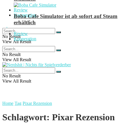
Review
Kooperation
Boba Cafe Simulator ist ab sofort auf Steam
erhältlich
Review
No Result
Kooperation
View All Result
No Result
View All Result
No Result
View All Result
Home
Tag
Pixar Rezension
Schlagwort:
Pixar Rezension