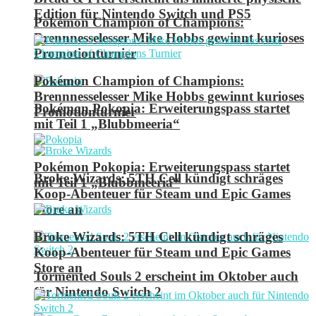
Edition für Nintendo Switch und PS5
Pokémon Champion of Champions:
Brennnesselesser Mike Hobbs gewinnt kurioses
Promotionturnier
Pokémon Champion of Champions:
Brennnesselesser Mike Hobbs gewinnt kurioses
Pokémon Pokopia: Erweiterungspass startet
Promotionturnier
mit Teil 1 „Blubbmeeria“
Pokémon Pokopia: Erweiterungspass startet
Broke Wizards: 5TH Cell kündigt schräges
mit Teil 1 „Blubbmeeria“
Koop-Abenteuer für Steam und Epic Games
Store an
Broke Wizards: 5TH Cell kündigt schräges
Koop-Abenteuer für Steam und Epic Games
Store an
Tormented Souls 2 erscheint im Oktober auch
für Nintendo Switch 2