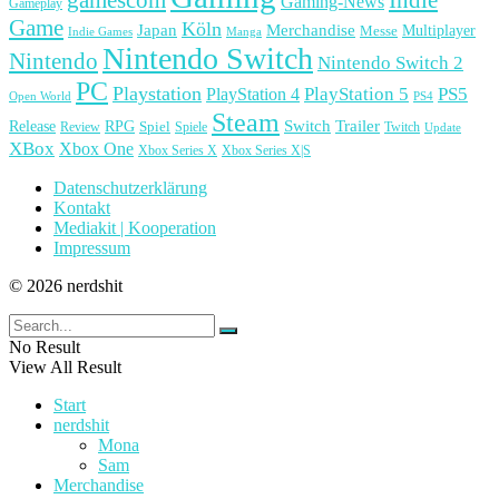
Gaming-News
Gameplay
Game
Köln
Japan
Merchandise
Multiplayer
Messe
Indie Games
Manga
Nintendo Switch
Nintendo
Nintendo Switch 2
PC
Playstation
PlayStation 4
PlayStation 5
PS5
Open World
PS4
Steam
Release
RPG
Switch
Trailer
Spiel
Spiele
Twitch
Review
Update
XBox
Xbox One
Xbox Series X
Xbox Series X|S
Datenschutzerklärung
Kontakt
Mediakit | Kooperation
Impressum
© 2026 nerdshit
No Result
View All Result
Start
nerdshit
Mona
Sam
Merchandise