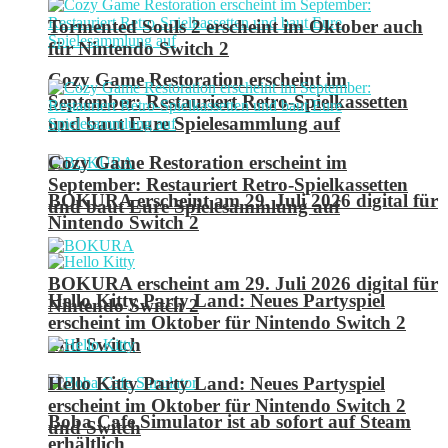
Tormented Souls 2 erscheint im Oktober auch
für Nintendo Switch 2
Cozy Game Restoration erscheint im
September: Restauriert Retro-Spielkassetten
und baut Eure Spielesammlung auf
Cozy Game Restoration erscheint im
September: Restauriert Retro-Spielkassetten
BOKURA erscheint am 29. Juli 2026 digital für
und baut Eure Spielesammlung auf
Nintendo Switch 2
BOKURA erscheint am 29. Juli 2026 digital für
Hello Kitty Party Land: Neues Partyspiel
Nintendo Switch 2
erscheint im Oktober für Nintendo Switch 2
und Switch
Hello Kitty Party Land: Neues Partyspiel
erscheint im Oktober für Nintendo Switch 2
Boba Cafe Simulator ist ab sofort auf Steam
und Switch
erhältlich