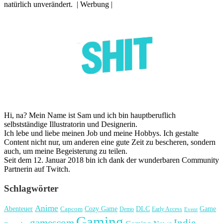
natürlich unverändert. | Werbung |
Hi, na? Mein Name ist Sam und ich bin hauptberuflich
selbstständige Illustratorin und Designerin.
Ich lebe und liebe meinen Job und meine Hobbys. Ich gestalte
Content nicht nur, um anderen eine gute Zeit zu bescheren, sondern
auch, um meine Begeisterung zu teilen.
Seit dem 12. Januar 2018 bin ich dank der wunderbaren Community
Partnerin auf Twitch.
Schlagwörter
Anime
Cozy Game
Game
Abenteuer
DLC
Capcom
Demo
Early Access
Event
Gaming
gamescom
Indie