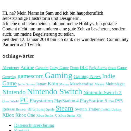
Hi, na? Mein Name ist Sam und ich bin hauptberuflich
selbstständige Illustratorin und Designerin.
Ich lebe und liebe meinen Job und meine Hobbys. Ich gestalte
Content nicht nur, um anderen eine gute Zeit zu bescheren, sondern
auch, um meine Begeisterung zu teilen.
Seit dem 12. Januar 2018 bin ich dank der wunderbaren Community
Partnerin auf Twitch.
Schlagwörter
Anime
Cozy Game
Game
Abenteuer
DLC
Capcom
Demo
Early Access
Event
Gaming
gamescom
Indie
Gaming-News
Gameplay
Game
Köln
Japan
Merchandise
Multiplayer
Messe
Indie Games
Manga
Nintendo Switch
Nintendo
Nintendo Switch 2
PC
Playstation
PlayStation 4
PlayStation 5
PS5
Open World
PS4
Steam
Release
RPG
Switch
Trailer
Spiel
Spiele
Twitch
Review
Update
XBox
Xbox One
Xbox Series X
Xbox Series X|S
Datenschutzerklärung
Kontakt