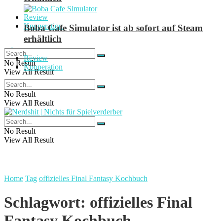
Review
Kooperation
Boba Cafe Simulator ist ab sofort auf Steam
erhältlich
Review
No Result
Kooperation
View All Result
No Result
View All Result
No Result
View All Result
Home
Tag
offizielles Final Fantasy Kochbuch
Schlagwort:
offizielles Final
Fantasy Kochbuch