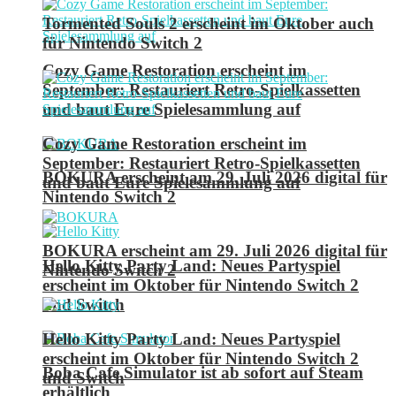
Tormented Souls 2 erscheint im Oktober auch
für Nintendo Switch 2
Cozy Game Restoration erscheint im
September: Restauriert Retro-Spielkassetten
und baut Eure Spielesammlung auf
Cozy Game Restoration erscheint im
September: Restauriert Retro-Spielkassetten
BOKURA erscheint am 29. Juli 2026 digital für
und baut Eure Spielesammlung auf
Nintendo Switch 2
BOKURA erscheint am 29. Juli 2026 digital für
Hello Kitty Party Land: Neues Partyspiel
Nintendo Switch 2
erscheint im Oktober für Nintendo Switch 2
und Switch
Hello Kitty Party Land: Neues Partyspiel
erscheint im Oktober für Nintendo Switch 2
Boba Cafe Simulator ist ab sofort auf Steam
und Switch
erhältlich