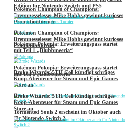
Edition für Nintendo Switch und PS5
Pokémon Champion of Champions:
Brennnesselesser Mike Hobbs gewinnt kurioses
Promotionturnier
Pokémon Champion of Champions:
Brennnesselesser Mike Hobbs gewinnt kurioses
Pokémon Pokopia: Erweiterungspass startet
Promotionturnier
mit Teil 1 „Blubbmeeria“
Pokémon Pokopia: Erweiterungspass startet
Broke Wizards: 5TH Cell kündigt schräges
mit Teil 1 „Blubbmeeria“
Koop-Abenteuer für Steam und Epic Games
Store an
Broke Wizards: 5TH Cell kündigt schräges
Koop-Abenteuer für Steam und Epic Games
Store an
Tormented Souls 2 erscheint im Oktober auch
für Nintendo Switch 2