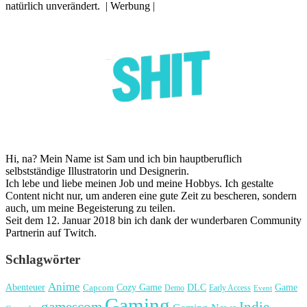
natürlich unverändert. | Werbung |
Hi, na? Mein Name ist Sam und ich bin hauptberuflich
selbstständige Illustratorin und Designerin.
Ich lebe und liebe meinen Job und meine Hobbys. Ich gestalte
Content nicht nur, um anderen eine gute Zeit zu bescheren, sondern
auch, um meine Begeisterung zu teilen.
Seit dem 12. Januar 2018 bin ich dank der wunderbaren Community
Partnerin auf Twitch.
Schlagwörter
Anime
Cozy Game
Game
Abenteuer
DLC
Capcom
Demo
Early Access
Event
Gaming
gamescom
Indie