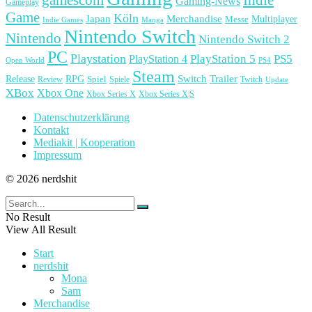
Gaming-News
Gameplay
Game
Köln
Japan
Merchandise
Multiplayer
Messe
Indie Games
Manga
Nintendo Switch
Nintendo
Nintendo Switch 2
PC
Playstation
PlayStation 4
PlayStation 5
PS5
Open World
PS4
Steam
Release
RPG
Switch
Trailer
Spiel
Spiele
Twitch
Review
Update
XBox
Xbox One
Xbox Series X
Xbox Series X|S
Datenschutzerklärung
Kontakt
Mediakit | Kooperation
Impressum
© 2026 nerdshit
No Result
View All Result
Start
nerdshit
Mona
Sam
Merchandise