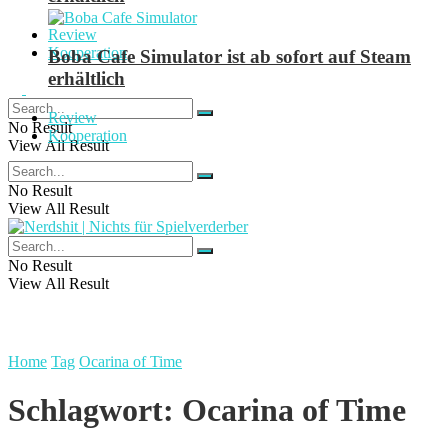
Review
Kooperation
Boba Cafe Simulator ist ab sofort auf Steam
erhältlich
Review
No Result
Kooperation
View All Result
No Result
View All Result
No Result
View All Result
Home
Tag
Ocarina of Time
Schlagwort:
Ocarina of Time