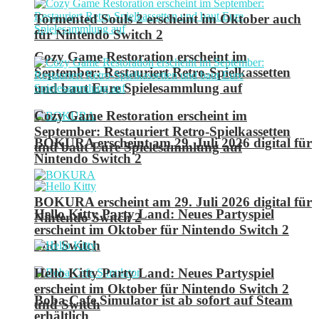
Tormented Souls 2 erscheint im Oktober auch
für Nintendo Switch 2
Cozy Game Restoration erscheint im
September: Restauriert Retro-Spielkassetten
und baut Eure Spielesammlung auf
Cozy Game Restoration erscheint im
September: Restauriert Retro-Spielkassetten
BOKURA erscheint am 29. Juli 2026 digital für
und baut Eure Spielesammlung auf
Nintendo Switch 2
BOKURA erscheint am 29. Juli 2026 digital für
Hello Kitty Party Land: Neues Partyspiel
Nintendo Switch 2
erscheint im Oktober für Nintendo Switch 2
und Switch
Hello Kitty Party Land: Neues Partyspiel
erscheint im Oktober für Nintendo Switch 2
Boba Cafe Simulator ist ab sofort auf Steam
und Switch
erhältlich