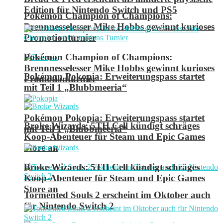
Edition für Nintendo Switch und PS5
Pokémon Champion of Champions:
Brennnesselesser Mike Hobbs gewinnt kurioses
Promotionturnier
Pokémon Champion of Champions:
Brennnesselesser Mike Hobbs gewinnt kurioses
Pokémon Pokopia: Erweiterungspass startet
Promotionturnier
mit Teil 1 „Blubbmeeria“
Pokémon Pokopia: Erweiterungspass startet
Broke Wizards: 5TH Cell kündigt schräges
mit Teil 1 „Blubbmeeria“
Koop-Abenteuer für Steam und Epic Games
Store an
Broke Wizards: 5TH Cell kündigt schräges
Koop-Abenteuer für Steam und Epic Games
Store an
Tormented Souls 2 erscheint im Oktober auch
für Nintendo Switch 2