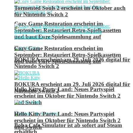
Tormented Souls 2 erscheint im Oktober auch
für Nintendo Switch 2
Cozy Game Restoration erscheint im
September: Restauriert Retro-Spielkassetten
und baut Eure Spielesammlung auf
Cozy Game Restoration erscheint im
September: Restauriert Retro-Spielkassetten
BOKURA erscheint am 29. Juli 2026 digital für
und baut Eure Spielesammlung auf
Nintendo Switch 2
BOKURA erscheint am 29. Juli 2026 digital für
Hello Kitty Party Land: Neues Partyspiel
Nintendo Switch 2
erscheint im Oktober für Nintendo Switch 2
und Switch
Hello Kitty Party Land: Neues Partyspiel
erscheint im Oktober für Nintendo Switch 2
Boba Cafe Simulator ist ab sofort auf Steam
und Switch
erhältlich