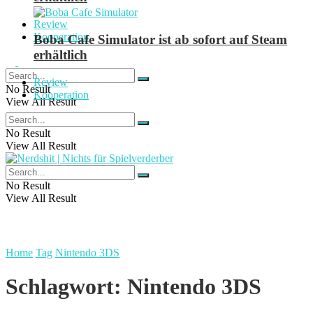
Review
Kooperation
Boba Cafe Simulator ist ab sofort auf Steam
erhältlich
Review
No Result
Kooperation
View All Result
No Result
View All Result
No Result
View All Result
Home
Tag
Nintendo 3DS
Schlagwort:
Nintendo 3DS