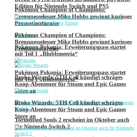
Edition für Nintendo Switch und PS5
Pokémon Champion of Champions:
Brennnesselesser Mike Hobbs gewinnt kurioses
Promotionturnier
Pokémon Champion of Champions:
Brennnesselesser Mike Hobbs gewinnt kurioses
Pokémon Pokopia: Erweiterungspass startet
Promotionturnier
mit Teil 1 „Blubbmeeria“
Pokémon Pokopia: Erweiterungspass startet
Broke Wizards: 5TH Cell kündigt schräges
mit Teil 1 „Blubbmeeria“
Koop-Abenteuer für Steam und Epic Games
Store an
Broke Wizards: 5TH Cell kündigt schräges
Koop-Abenteuer für Steam und Epic Games
Store an
Tormented Souls 2 erscheint im Oktober auch
für Nintendo Switch 2