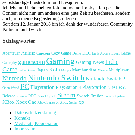
selbstständige Illustratorin und Designerin.
Ich lebe und liebe meinen Job und meine Hobbys. Ich gestalte
Content nicht nur, um anderen eine gute Zeit zu bescheren, sondern
auch, um meine Begeisterung zu teilen.
Seit dem 12. Januar 2018 bin ich dank der wunderbaren Community
Partnerin auf Twitch.
Schlagwörter
Anime
Cozy Game
Game
Abenteuer
DLC
Capcom
Demo
Early Access
Event
Gaming
gamescom
Indie
Gaming-News
Gameplay
Game
Köln
Japan
Merchandise
Multiplayer
Messe
Indie Games
Manga
Nintendo Switch
Nintendo
Nintendo Switch 2
PC
Playstation
PlayStation 4
PlayStation 5
PS5
Open World
PS4
Steam
Release
RPG
Switch
Trailer
Spiel
Spiele
Twitch
Review
Update
XBox
Xbox One
Xbox Series X
Xbox Series X|S
Datenschutzerklärung
Kontakt
Mediakit | Kooperation
Impressum