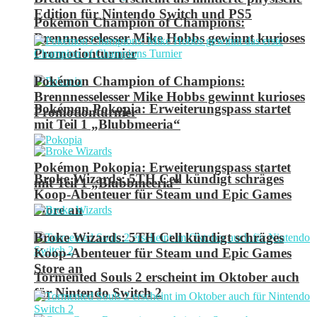
Edition für Nintendo Switch und PS5
Pokémon Champion of Champions:
Brennnesselesser Mike Hobbs gewinnt kurioses
Promotionturnier
Pokémon Champion of Champions:
Brennnesselesser Mike Hobbs gewinnt kurioses
Pokémon Pokopia: Erweiterungspass startet
Promotionturnier
mit Teil 1 „Blubbmeeria“
Pokémon Pokopia: Erweiterungspass startet
Broke Wizards: 5TH Cell kündigt schräges
mit Teil 1 „Blubbmeeria“
Koop-Abenteuer für Steam und Epic Games
Store an
Broke Wizards: 5TH Cell kündigt schräges
Koop-Abenteuer für Steam und Epic Games
Store an
Tormented Souls 2 erscheint im Oktober auch
für Nintendo Switch 2