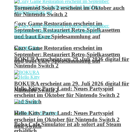
Tormented Souls 2 erscheint im Oktober auch
für Nintendo Switch 2
Cozy Game Restoration erscheint im
September: Restauriert Retro-Spielkassetten
und baut Eure Spielesammlung auf
Cozy Game Restoration erscheint im
September: Restauriert Retro-Spielkassetten
BOKURA erscheint am 29. Juli 2026 digital für
und baut Eure Spielesammlung auf
Nintendo Switch 2
BOKURA erscheint am 29. Juli 2026 digital für
Hello Kitty Party Land: Neues Partyspiel
Nintendo Switch 2
erscheint im Oktober für Nintendo Switch 2
und Switch
Hello Kitty Party Land: Neues Partyspiel
erscheint im Oktober für Nintendo Switch 2
Boba Cafe Simulator ist ab sofort auf Steam
und Switch
erhältlich