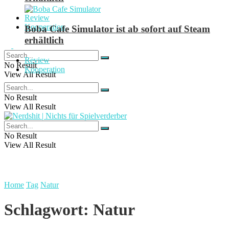
Review
Kooperation
Boba Cafe Simulator ist ab sofort auf Steam
erhältlich
Review
No Result
Kooperation
View All Result
No Result
View All Result
No Result
View All Result
Home
Tag
Natur
Schlagwort:
Natur