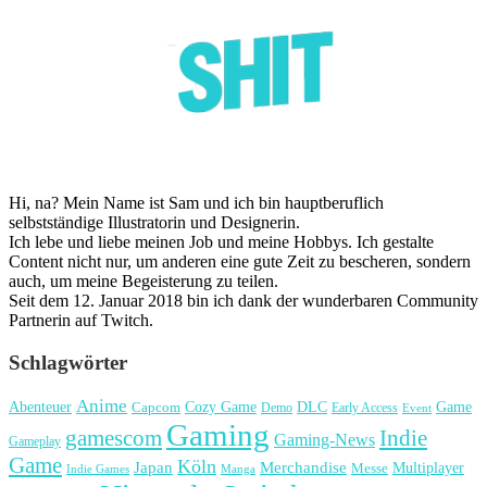
Hi, na? Mein Name ist Sam und ich bin hauptberuflich
selbstständige Illustratorin und Designerin.
Ich lebe und liebe meinen Job und meine Hobbys. Ich gestalte
Content nicht nur, um anderen eine gute Zeit zu bescheren, sondern
auch, um meine Begeisterung zu teilen.
Seit dem 12. Januar 2018 bin ich dank der wunderbaren Community
Partnerin auf Twitch.
Schlagwörter
Anime
Cozy Game
Game
Abenteuer
DLC
Capcom
Demo
Early Access
Event
Gaming
gamescom
Indie
Gaming-News
Gameplay
Game
Köln
Japan
Merchandise
Multiplayer
Messe
Indie Games
Manga