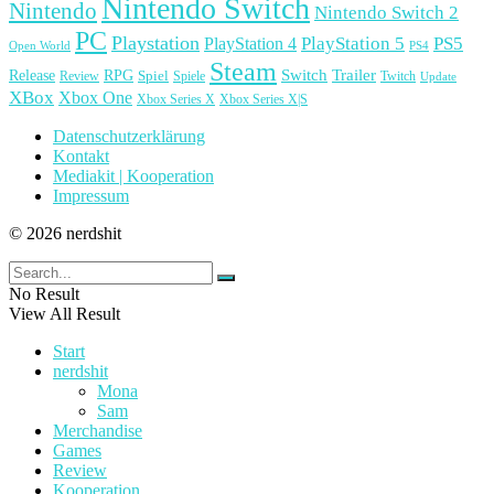
Nintendo Switch
Nintendo
Nintendo Switch 2
PC
Playstation
PlayStation 4
PlayStation 5
PS5
Open World
PS4
Steam
Release
RPG
Switch
Trailer
Spiel
Spiele
Twitch
Review
Update
XBox
Xbox One
Xbox Series X
Xbox Series X|S
Datenschutzerklärung
Kontakt
Mediakit | Kooperation
Impressum
© 2026 nerdshit
No Result
View All Result
Start
nerdshit
Mona
Sam
Merchandise
Games
Review
Kooperation