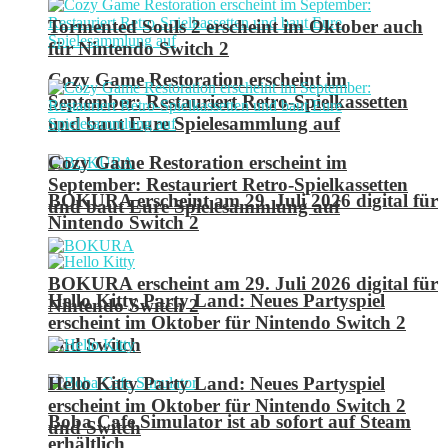
Tormented Souls 2 erscheint im Oktober auch
für Nintendo Switch 2
Cozy Game Restoration erscheint im
September: Restauriert Retro-Spielkassetten
und baut Eure Spielesammlung auf
Cozy Game Restoration erscheint im
September: Restauriert Retro-Spielkassetten
BOKURA erscheint am 29. Juli 2026 digital für
und baut Eure Spielesammlung auf
Nintendo Switch 2
BOKURA erscheint am 29. Juli 2026 digital für
Hello Kitty Party Land: Neues Partyspiel
Nintendo Switch 2
erscheint im Oktober für Nintendo Switch 2
und Switch
Hello Kitty Party Land: Neues Partyspiel
erscheint im Oktober für Nintendo Switch 2
Boba Cafe Simulator ist ab sofort auf Steam
und Switch
erhältlich