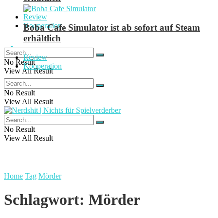
Review
Kooperation
Boba Cafe Simulator ist ab sofort auf Steam
erhältlich
Review
No Result
Kooperation
View All Result
No Result
View All Result
No Result
View All Result
Home
Tag
Mörder
Schlagwort:
Mörder