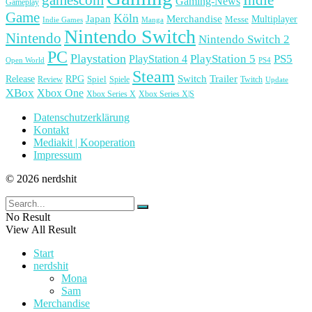
Gaming-News
Gameplay
Game
Köln
Japan
Merchandise
Multiplayer
Messe
Indie Games
Manga
Nintendo Switch
Nintendo
Nintendo Switch 2
PC
Playstation
PlayStation 4
PlayStation 5
PS5
Open World
PS4
Steam
Release
RPG
Switch
Trailer
Spiel
Spiele
Twitch
Review
Update
XBox
Xbox One
Xbox Series X
Xbox Series X|S
Datenschutzerklärung
Kontakt
Mediakit | Kooperation
Impressum
© 2026 nerdshit
No Result
View All Result
Start
nerdshit
Mona
Sam
Merchandise