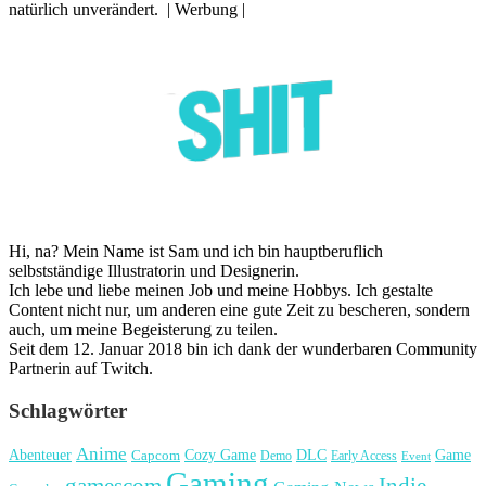
natürlich unverändert. | Werbung |
Hi, na? Mein Name ist Sam und ich bin hauptberuflich
selbstständige Illustratorin und Designerin.
Ich lebe und liebe meinen Job und meine Hobbys. Ich gestalte
Content nicht nur, um anderen eine gute Zeit zu bescheren, sondern
auch, um meine Begeisterung zu teilen.
Seit dem 12. Januar 2018 bin ich dank der wunderbaren Community
Partnerin auf Twitch.
Schlagwörter
Anime
Cozy Game
Game
Abenteuer
DLC
Capcom
Demo
Early Access
Event
Gaming
gamescom
Indie