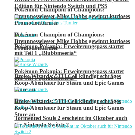
Edition für Nintendo Switch und PS5
Pokémon Champion of Champions:
Brennnesselesser Mike Hobbs gewinnt kurioses
Promotionturnier
Pokémon Champion of Champions:
Brennnesselesser Mike Hobbs gewinnt kurioses
Pokémon Pokopia: Erweiterungspass startet
Promotionturnier
mit Teil 1 „Blubbmeeria“
Pokémon Pokopia: Erweiterungspass startet
Broke Wizards: 5TH Cell kündigt schräges
mit Teil 1 „Blubbmeeria“
Koop-Abenteuer für Steam und Epic Games
Store an
Broke Wizards: 5TH Cell kündigt schräges
Koop-Abenteuer für Steam und Epic Games
Store an
Tormented Souls 2 erscheint im Oktober auch
für Nintendo Switch 2