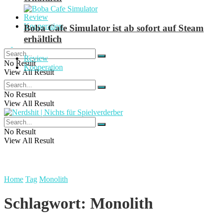
Review
Kooperation
Boba Cafe Simulator ist ab sofort auf Steam
erhältlich
Review
No Result
Kooperation
View All Result
No Result
View All Result
No Result
View All Result
Home
Tag
Monolith
Schlagwort:
Monolith