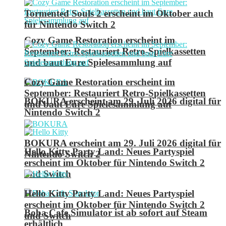
Tormented Souls 2 erscheint im Oktober auch
für Nintendo Switch 2
Cozy Game Restoration erscheint im
September: Restauriert Retro-Spielkassetten
und baut Eure Spielesammlung auf
Cozy Game Restoration erscheint im
September: Restauriert Retro-Spielkassetten
BOKURA erscheint am 29. Juli 2026 digital für
und baut Eure Spielesammlung auf
Nintendo Switch 2
BOKURA erscheint am 29. Juli 2026 digital für
Hello Kitty Party Land: Neues Partyspiel
Nintendo Switch 2
erscheint im Oktober für Nintendo Switch 2
und Switch
Hello Kitty Party Land: Neues Partyspiel
erscheint im Oktober für Nintendo Switch 2
Boba Cafe Simulator ist ab sofort auf Steam
und Switch
erhältlich