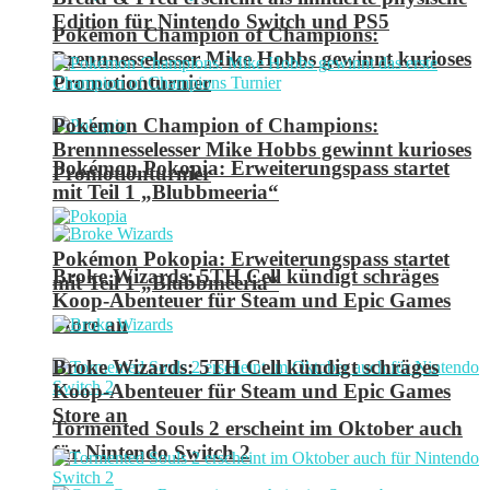
Edition für Nintendo Switch und PS5
Pokémon Champion of Champions:
Brennnesselesser Mike Hobbs gewinnt kurioses
Promotionturnier
Pokémon Champion of Champions:
Brennnesselesser Mike Hobbs gewinnt kurioses
Pokémon Pokopia: Erweiterungspass startet
Promotionturnier
mit Teil 1 „Blubbmeeria“
Pokémon Pokopia: Erweiterungspass startet
Broke Wizards: 5TH Cell kündigt schräges
mit Teil 1 „Blubbmeeria“
Koop-Abenteuer für Steam und Epic Games
Store an
Broke Wizards: 5TH Cell kündigt schräges
Koop-Abenteuer für Steam und Epic Games
Store an
Tormented Souls 2 erscheint im Oktober auch
für Nintendo Switch 2