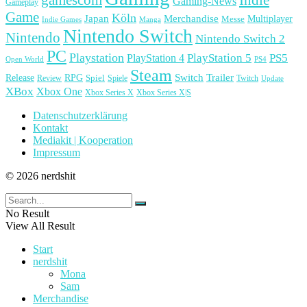
Gaming-News
Gameplay
Game
Köln
Japan
Merchandise
Multiplayer
Messe
Indie Games
Manga
Nintendo Switch
Nintendo
Nintendo Switch 2
PC
Playstation
PlayStation 4
PlayStation 5
PS5
Open World
PS4
Steam
Release
RPG
Switch
Trailer
Spiel
Spiele
Twitch
Review
Update
XBox
Xbox One
Xbox Series X
Xbox Series X|S
Datenschutzerklärung
Kontakt
Mediakit | Kooperation
Impressum
© 2026 nerdshit
No Result
View All Result
Start
nerdshit
Mona
Sam
Merchandise