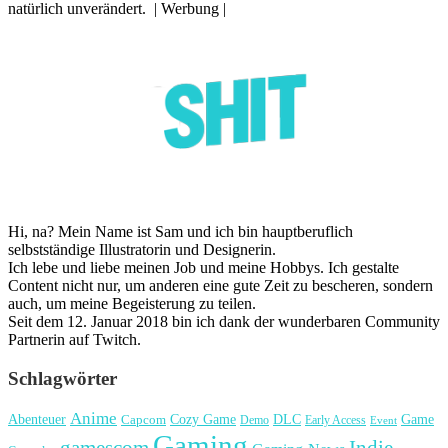
natürlich unverändert. | Werbung |
Hi, na? Mein Name ist Sam und ich bin hauptberuflich
selbstständige Illustratorin und Designerin.
Ich lebe und liebe meinen Job und meine Hobbys. Ich gestalte
Content nicht nur, um anderen eine gute Zeit zu bescheren, sondern
auch, um meine Begeisterung zu teilen.
Seit dem 12. Januar 2018 bin ich dank der wunderbaren Community
Partnerin auf Twitch.
Schlagwörter
Anime
Cozy Game
Game
Abenteuer
DLC
Capcom
Demo
Early Access
Event
Gaming
gamescom
Indie