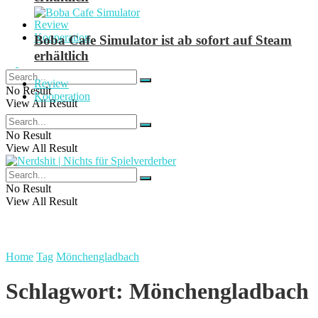
Review
Kooperation
Boba Cafe Simulator ist ab sofort auf Steam
erhältlich
Review
No Result
Kooperation
View All Result
No Result
View All Result
No Result
View All Result
Home
Tag
Mönchengladbach
Schlagwort:
Mönchengladbach