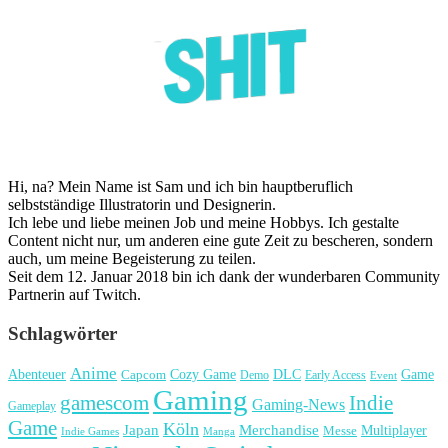
Hi, na? Mein Name ist Sam und ich bin hauptberuflich
selbstständige Illustratorin und Designerin.
Ich lebe und liebe meinen Job und meine Hobbys. Ich gestalte
Content nicht nur, um anderen eine gute Zeit zu bescheren, sondern
auch, um meine Begeisterung zu teilen.
Seit dem 12. Januar 2018 bin ich dank der wunderbaren Community
Partnerin auf Twitch.
Schlagwörter
Anime
Cozy Game
Game
Abenteuer
DLC
Capcom
Demo
Early Access
Event
Gaming
gamescom
Indie
Gaming-News
Gameplay
Game
Köln
Japan
Merchandise
Multiplayer
Messe
Indie Games
Manga