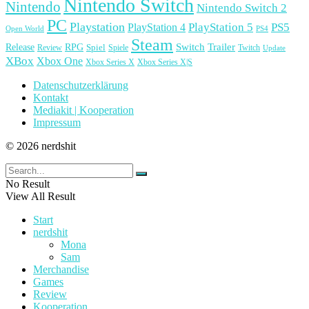
Nintendo Switch
Nintendo
Nintendo Switch 2
PC
Playstation
PlayStation 4
PlayStation 5
PS5
Open World
PS4
Steam
Release
RPG
Switch
Trailer
Spiel
Spiele
Twitch
Review
Update
XBox
Xbox One
Xbox Series X
Xbox Series X|S
Datenschutzerklärung
Kontakt
Mediakit | Kooperation
Impressum
© 2026 nerdshit
No Result
View All Result
Start
nerdshit
Mona
Sam
Merchandise
Games
Review
Kooperation