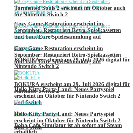
Tormented Souls 2 erscheint im Oktober auch
für Nintendo Switch 2
Cozy Game Restoration erscheint im
September: Restauriert Retro-Spielkassetten
und baut Eure Spielesammlung auf
Cozy Game Restoration erscheint im
September: Restauriert Retro-Spielkassetten
BOKURA erscheint am 29. Juli 2026 digital für
und baut Eure Spielesammlung auf
Nintendo Switch 2
BOKURA erscheint am 29. Juli 2026 digital für
Hello Kitty Party Land: Neues Partyspiel
Nintendo Switch 2
erscheint im Oktober für Nintendo Switch 2
und Switch
Hello Kitty Party Land: Neues Partyspiel
erscheint im Oktober für Nintendo Switch 2
Boba Cafe Simulator ist ab sofort auf Steam
und Switch
erhältlich