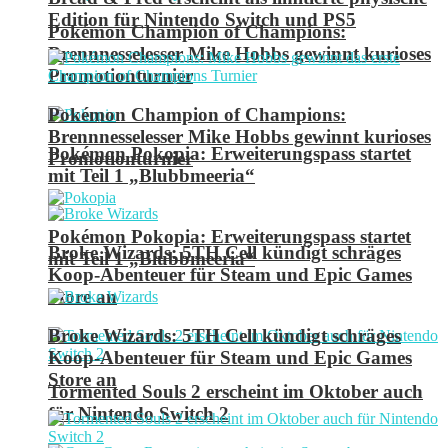
Edition für Nintendo Switch und PS5
Pokémon Champion of Champions:
Brennnesselesser Mike Hobbs gewinnt kurioses
Promotionturnier
Pokémon Champion of Champions:
Brennnesselesser Mike Hobbs gewinnt kurioses
Pokémon Pokopia: Erweiterungspass startet
Promotionturnier
mit Teil 1 „Blubbmeeria“
Pokémon Pokopia: Erweiterungspass startet
Broke Wizards: 5TH Cell kündigt schräges
mit Teil 1 „Blubbmeeria“
Koop-Abenteuer für Steam und Epic Games
Store an
Broke Wizards: 5TH Cell kündigt schräges
Koop-Abenteuer für Steam und Epic Games
Store an
Tormented Souls 2 erscheint im Oktober auch
für Nintendo Switch 2