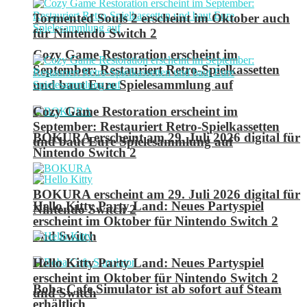
Tormented Souls 2 erscheint im Oktober auch
für Nintendo Switch 2
Cozy Game Restoration erscheint im
September: Restauriert Retro-Spielkassetten
und baut Eure Spielesammlung auf
Cozy Game Restoration erscheint im
September: Restauriert Retro-Spielkassetten
BOKURA erscheint am 29. Juli 2026 digital für
und baut Eure Spielesammlung auf
Nintendo Switch 2
BOKURA erscheint am 29. Juli 2026 digital für
Hello Kitty Party Land: Neues Partyspiel
Nintendo Switch 2
erscheint im Oktober für Nintendo Switch 2
und Switch
Hello Kitty Party Land: Neues Partyspiel
erscheint im Oktober für Nintendo Switch 2
Boba Cafe Simulator ist ab sofort auf Steam
und Switch
erhältlich