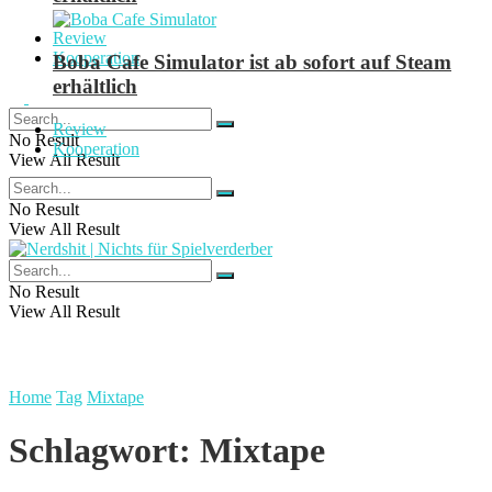
Review
Kooperation
Boba Cafe Simulator ist ab sofort auf Steam
erhältlich
Review
No Result
Kooperation
View All Result
No Result
View All Result
No Result
View All Result
Home
Tag
Mixtape
Schlagwort:
Mixtape