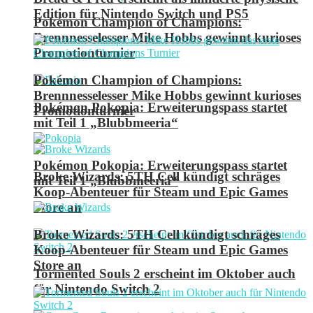
Edition für Nintendo Switch und PS5
Pokémon Champion of Champions:
Brennnesselesser Mike Hobbs gewinnt kurioses
Promotionturnier
Pokémon Champion of Champions:
Brennnesselesser Mike Hobbs gewinnt kurioses
Pokémon Pokopia: Erweiterungspass startet
Promotionturnier
mit Teil 1 „Blubbmeeria“
Pokémon Pokopia: Erweiterungspass startet
Broke Wizards: 5TH Cell kündigt schräges
mit Teil 1 „Blubbmeeria“
Koop-Abenteuer für Steam und Epic Games
Store an
Broke Wizards: 5TH Cell kündigt schräges
Koop-Abenteuer für Steam und Epic Games
Store an
Tormented Souls 2 erscheint im Oktober auch
für Nintendo Switch 2