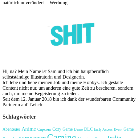
natürlich unverändert. | Werbung |
Hi, na? Mein Name ist Sam und ich bin hauptberuflich
selbstständige Illustratorin und Designerin.
Ich lebe und liebe meinen Job und meine Hobbys. Ich gestalte
Content nicht nur, um anderen eine gute Zeit zu bescheren, sondern
auch, um meine Begeisterung zu teilen.
Seit dem 12. Januar 2018 bin ich dank der wunderbaren Community
Partnerin auf Twitch.
Schlagwörter
Anime
Cozy Game
Game
Abenteuer
DLC
Capcom
Demo
Early Access
Event
Gaming
gamescom
Indie