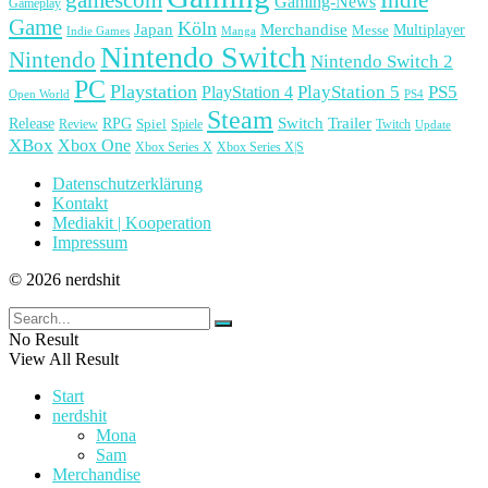
Gaming-News
Gameplay
Game
Köln
Japan
Merchandise
Multiplayer
Messe
Indie Games
Manga
Nintendo Switch
Nintendo
Nintendo Switch 2
PC
Playstation
PlayStation 4
PlayStation 5
PS5
Open World
PS4
Steam
Release
RPG
Switch
Trailer
Spiel
Spiele
Twitch
Review
Update
XBox
Xbox One
Xbox Series X
Xbox Series X|S
Datenschutzerklärung
Kontakt
Mediakit | Kooperation
Impressum
© 2026 nerdshit
No Result
View All Result
Start
nerdshit
Mona
Sam
Merchandise